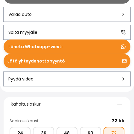
Volvo
Kaikki automerkit
Varaa auto
Myy autosi
Myy autosi
Myy yrityksen auto
Soita myyjälle
Artikkeleita auton myyntiin liittyen
Muista nämä kun myyt auton!
Lähetä Whatsapp-viesti
Miten säilytän autoni arvon?
Tuotteet ja palvelut
Jätä yhteydenottopyyntö
Autoilun lisäpalvelut
SakaVarma
Pyydä video
SakaKasko
Rahoitus
Kotiintoimitus
Rahoituslaskuri
SakaVarma hyötyajoneuvoille
Rahoituslaskuri
Varusteet autoosi
Vetokoukut
72
kk
Sopimuskausi
Renkaat autoon
Auton ostaminen etänä
24
36
48
60
72