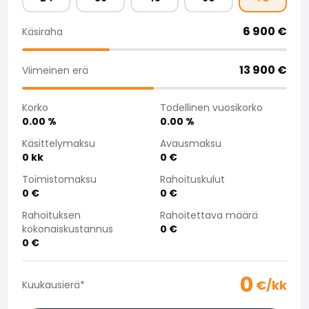
Saka Select
Uutiset ja kampanjat
6 900
€
Käsiraha
Toimipisteet
Yritys
13 900
€
Viimeinen erä
Saka Finland Oy
Hallinto
Korko
Todellinen vuosikorko
Ostotiimi
0.00
%
0.00
%
Yhteydenotto
Käsittelymaksu
Avausmaksu
Rekrytointi
0
kk
0
€
Laskutustiedot
Medialle
Toimistomaksu
Rahoituskulut
0
€
0
€
Kokemuksia Sakasta
Reklamaatiot
Rahoituksen
Rahoitettava määrä
kokonaiskustannus
0
€
0
€
0
€/kk
Kuukausierä
*