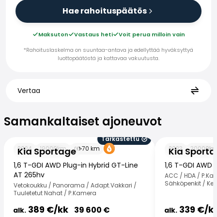
Hae rahoituspäätös
Maksuton
Vastaus heti
Voit perua milloin vain
*Rahoituslaskelma on suuntaa-antava ja edellyttää hyväksyttyä
luottopäätöstä ja kattavaa vakuutusta.
Vertaa
Samankaltaiset ajoneuvot
Samankaltaiset ajoneuvot
Tarkastettu
Kia Sportage
Kia Sportage
2024
19000
km
70
km
2023
30000
k
Kia Sportage
Kia Sport
1,6 T-GDI AWD Plug-in Hybrid GT-Line
1,6 T-GDI AWD 
AT 265hv
ACC / HDA / P.Ka
Sähköpenkit / Ke
Vetokoukku / Panorama / Adapt.Vakkari /
Tuuletetut Nahat / P.Kamera
389
€/
kk
339
€/
k
39 600
€
alk.
alk.