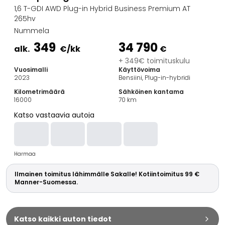
Perheautot
1,6 T-GDI AWD Plug-in Hybrid Business Premium AT
Farmariautot
265hv
Kaupunkiautot
Nummela
Vetoautot
349
34 790
alk.
€
/kk
€
Pakettiautot
+ 349€ toimituskulu
Hyötyajoneuvot
Vuosimalli
Käyttövoima
Huutokauppa-autot
2023
Bensiini, Plug-in-hybridi
Edulliset autot
Kilometrimäärä
Sähköinen kantama
Saka Select
16000
70
km
Automerkit
Katso vastaavia autoja
Audi
BMW
Kia
Harmaa
Mercedes-Benz
Polestar
Ilmainen toimitus lähimmälle Sakalle! Kotiintoimitus 99 €
Skoda
Manner-Suomessa.
Tesla
Toyota
Volkswagen
Katso kaikki auton tiedot