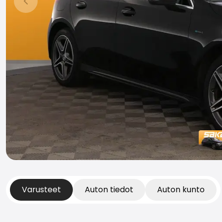
Edellinen dia
Varusteet
Auton tiedot
Auton kunto