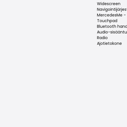
Widescreen
Navigointijärje
MercedesMe - 
Touchpad
Bluetooth hand
Audio-sisääntul
Radio
Ajotietokone
Samankaltaiset ajoneuvot