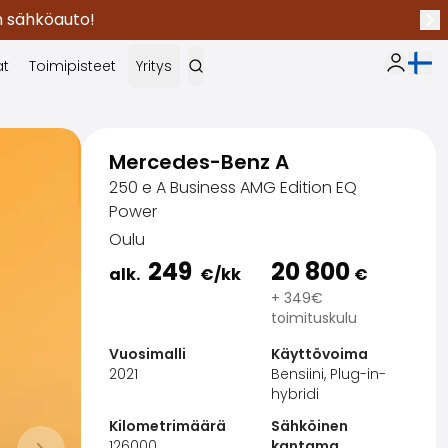
en sähköauto!
Seu
Nykyi
at
Toimipisteet
Yritys
Oma Sak
Mercedes-Benz A
250 e A Business AMG Edition EQ
Power
Oulu
249
20 800
alk.
€
/kk
€
+ 349€
toimituskulu
Vuosimalli
Käyttövoima
2021
Bensiini, Plug-in-
hybridi
Kilometrimäärä
Sähköinen
126000
kantama