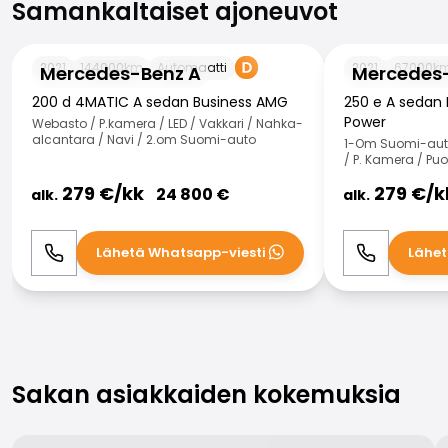
Samankaltaiset ajoneuvot
Mercedes-Benz A
Mercedes-Benz
2021
144000
km
Automaatti
2021
67000
k
Mercedes-Benz A
Mercedes
200 d 4MATIC A sedan Business AMG
250 e A sedan 
Power
Webasto / P.kamera / LED / Vakkari / Nahka-
alcantara / Navi / 2.om Suomi-auto
1-Om Suomi-auto 
/ P. Kamera / Pu
279
€/
kk
279
€/
k
24 800
€
alk.
alk.
Lähetä Whatsapp-viesti
Lähet
Soita
WhatsApp
Soita
Sakan asiakkaiden kokemuksia