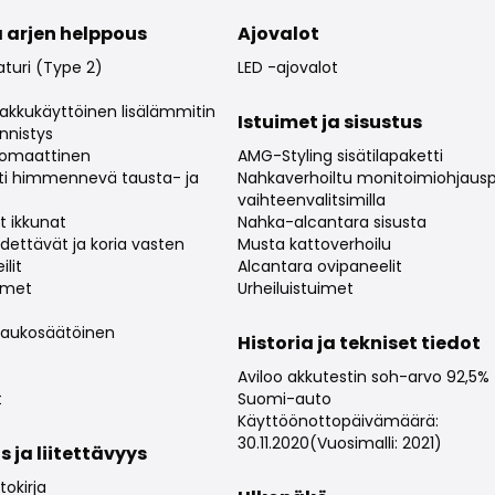
 arjen helppous
Ajovalot
turi (Type 2)
LED -ajovalot
 akkukäyttöinen lisälämmitin
Istuimet ja sisustus
nnistys
utomaattinen
AMG-Styling sisätilapaketti
ti himmennevä tausta- ja
Nahkaverhoiltu monitoimiohjaus
vaihteenvalitsimilla
t ikkunat
Nahka-alcantara sisusta
dettävät ja koria vasten
Musta kattoverhoilu
ilit
Alcantara ovipaneelit
imet
Urheiluistuimet
 Kaukosäätöinen
Historia ja tekniset tiedot
Aviloo akkutestin soh-arvo 92,5%
t
Suomi-auto
Käyttöönottopäivämäärä:
30.11.2020(Vuosimalli: 2021)
s ja liitettävyys
okirja