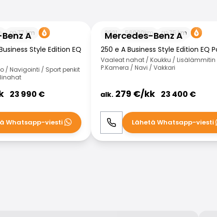
 A
Mercedes-Benz A
m
77
km
2021
56000
km
75
km
-Benz A
Mercedes-Benz A
Business Style Edition EQ
250 e A Business Style Edition EQ 
Vaaleat nahat / Koukku / Lisälämmitin 
P.Kamera / Navi / Vakkari
/ Navigointi / Sport penkit
olinahat
k
279
€/
kk
23 990
€
23 400
€
alk.
ä Whatsapp-viesti
Lähetä Whatsapp-viesti
WhatsApp
Soita
WhatsApp