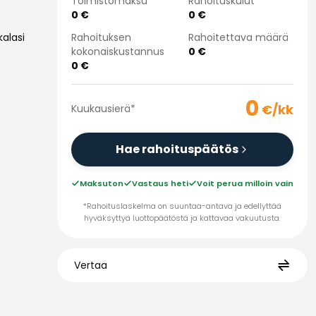
Toimistomaksu
Rahoituskulut
0
€
0
€
Rahoituksen
Rahoitettava määrä
alasi
kokonaiskustannus
0
€
0
€
0
€/kk
Kuukausierä
*
Hae rahoituspäätös
Maksuton
Vastaus heti
Voit perua milloin vain
*Rahoituslaskelma on suuntaa-antava ja edellyttää
hyväksyttyä luottopäätöstä ja kattavaa vakuutusta.
Vertaa