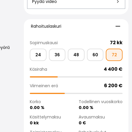
Pyydä video
Rahoituslaskuri
Rahoituslaskuri
72
kk
Sopimuskausi
pyörä
24
36
48
60
72
4 400
€
Käsiraha
6 200
€
Viimeinen erä
Korko
Todellinen vuosikorko
0.00
%
0.00
%
Käsittelymaksu
Avausmaksu
0
kk
0
€