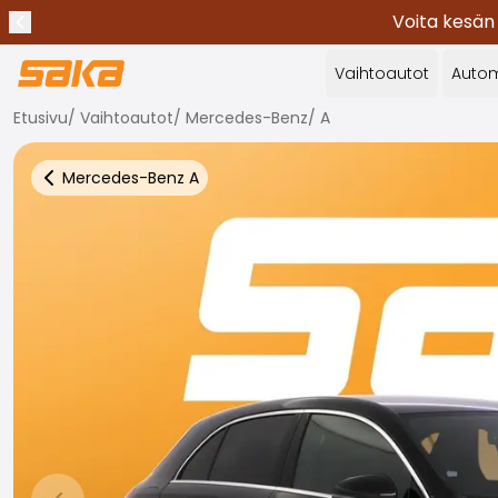
Voita kesän
Edellinen ilmoitus
Lopeta ilmoitukset
✕
Vaihtoautot
Autom
Etusivu
/
Vaihtoautot
/
Mercedes-Benz
/
A
Mercedes-Benz
A
Takaisin autoihin