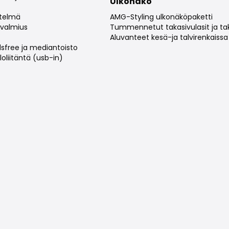
Ulkonäkö
stelmä
AMG-Styling ulkonäköpaketti
valmius
Tummennetut takasivulasit ja tak
Aluvanteet kesä-ja talvirenkaissa
sfree ja mediantoisto
oliitäntä (usb-in)