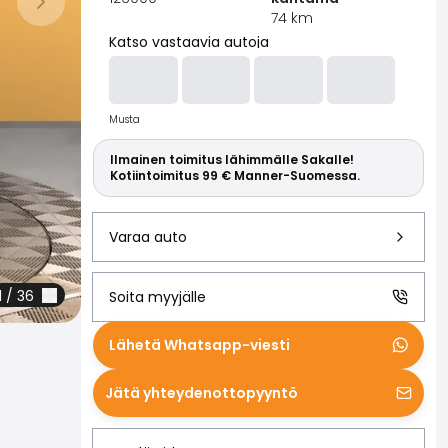
Lue lisää S
74
km
Seuraava dia
Katso vastaavia autoja
Musta
Ilmainen toimitus lähimmälle Sakalle!
Kotiintoimitus 99 € Manner-Suomessa.
Varaa auto
1
/
36
Soita myyjälle
Lähetä Whatsapp-viesti
Jätä yhteydenottopyyntö