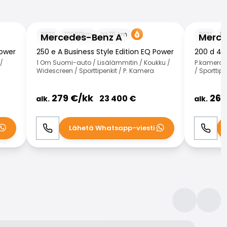
Mercedes-Benz A
Mercedes-
2022
72000
km
75
km
2021
17
Mercedes-Benz A
Merce
Power
250 e A Business Style Edition EQ Power
200 d 4M
/
1 Om Suomi-auto / Lisälämmitin / Koukku /
P.kamera /
Widescreen / Sporttipenkit / P. Kamera
/ Sporttipe
279
€/
kk
269
23 400
€
alk.
alk.
Lähetä Whatsapp-viesti
Soita
WhatsApp
Soita