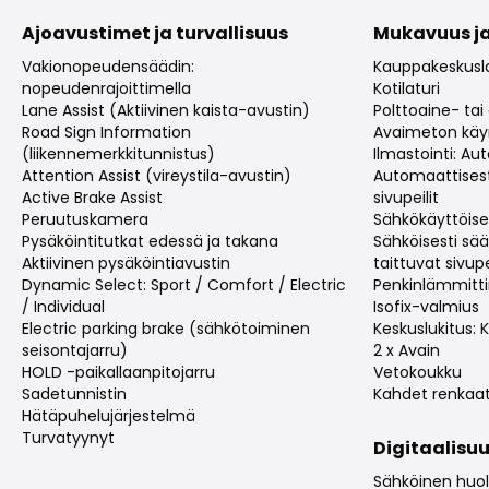
Ajoavustimet ja turvallisuus
Mukavuus ja
Vakionopeudensäädin:
Kauppakeskusla
nopeudenrajoittimella
Kotilaturi
Lane Assist (Aktiivinen kaista-avustin)
Polttoaine- tai
Road Sign Information
Avaimeton käy
(liikennemerkkitunnistus)
Ilmastointi: A
Attention Assist (vireystila-avustin)
Automaattises
Active Brake Assist
sivupeilit
Peruutuskamera
Sähkökäyttöise
Pysäköintitutkat edessä ja takana
Sähköisesti sää
Aktiivinen pysäköintiavustin
taittuvat sivupe
Dynamic Select: Sport / Comfort / Electric
Penkinlämmitt
/ Individual
Isofix-valmius
Electric parking brake (sähkötoiminen
Keskuslukitus:
seisontajarru)
2 x Avain
HOLD -paikallaanpitojarru
Vetokoukku
Sadetunnistin
Kahdet renkaa
Hätäpuhelujärjestelmä
Turvatyynyt
Digitaalisuu
Sähköinen huolt