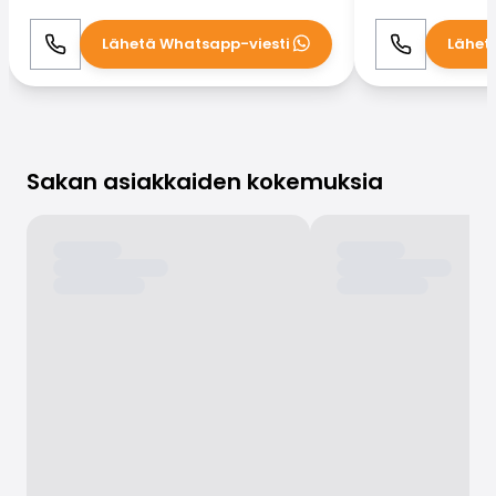
Lähetä Whatsapp-viesti
Lähet
Soita
WhatsApp
Soita
Sakan asiakkaiden kokemuksia