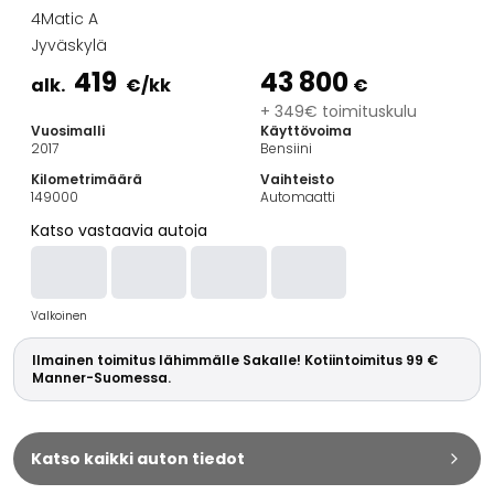
Perheautot
4Matic A
Farmariautot
Jyväskylä
Kaupunkiautot
419
43 800
Vetoautot
alk.
€
/kk
€
Pakettiautot
+ 349€ toimituskulu
Vuosimalli
Käyttövoima
Hyötyajoneuvot
2017
Bensiini
Huutokauppa-autot
Kilometrimäärä
Vaihteisto
Edulliset autot
149000
Automaatti
Saka Select
Katso vastaavia autoja
Automerkit
Audi
BMW
Valkoinen
Kia
Mercedes-Benz
Ilmainen toimitus lähimmälle Sakalle! Kotiintoimitus 99 €
Polestar
Manner-Suomessa.
Skoda
Tesla
Toyota
Katso kaikki auton tiedot
Volkswagen