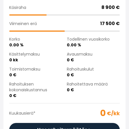
Saka Select
8 900
€
Käsiraha
Uutiset ja kampanjat
Toimipisteet
17 500
€
Viimeinen erä
Yritys
Saka Finland Oy
Korko
Todellinen vuosikorko
Hallinto
0.00
%
0.00
%
Ostotiimi
Yhteydenotto
Käsittelymaksu
Avausmaksu
0
kk
0
€
Rekrytointi
Laskutustiedot
Toimistomaksu
Rahoituskulut
Medialle
0
€
0
€
Kokemuksia Sakasta
Rahoituksen
Rahoitettava määrä
Reklamaatiot
kokonaiskustannus
0
€
0
€
0
€/kk
Kuukausierä
*