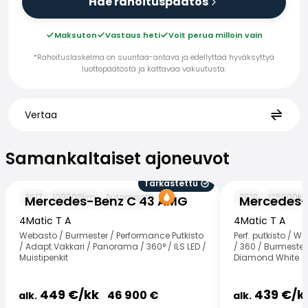
Hae rahoituspäätös
Maksuton
Vastaus heti
Voit perua milloin vain
*Rahoituslaskelma on suuntaa-antava ja edellyttää hyväksyttyä
luottopäätöstä ja kattavaa vakuutusta.
Vertaa
Samankaltaiset ajoneuvot
Samankaltaiset ajoneuvot
Tarkastettu
Mercedes-Benz C 43 AMG
Mercedes-Benz
2017
109000
km
Automaatti
2018
125000
k
Mercedes-Benz C 43 AMG
Mercedes-
4Matic T A
4Matic T A
Webasto / Burmester / Performance Putkisto
Perf. putkisto / 
/ Adapt.Vakkari / Panorama / 360° / ILS LED /
/ 360 / Burmester 
Muistipenkit
Diamond White
449
€/
kk
439
€/
k
46 900
€
alk.
alk.