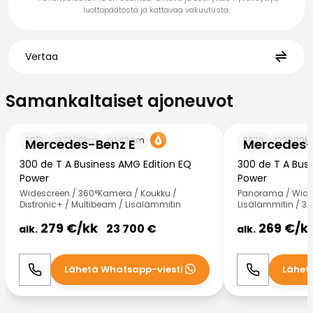
luottopäätöstä ja kattavaa vakuutusta.
Vertaa
Samankaltaiset ajoneuvot
Samankaltaiset ajoneuvot
Mercedes-Benz E
Mercedes-Benz
2019
127000
km
43
km
2020
129000
k
Mercedes-Benz E
Mercedes-
300 de T A Business AMG Edition EQ
300 de T A Bus
Power
Power
Widescreen / 360°Kamera / Koukku /
Panorama / Wides
Distronic+ / Multibeam / Lisälämmitin
Lisälämmitin / 36
279
€/
kk
269
€/
k
23 700
€
alk.
alk.
Lähetä Whatsapp-viesti
Lähet
Soita
WhatsApp
Soita