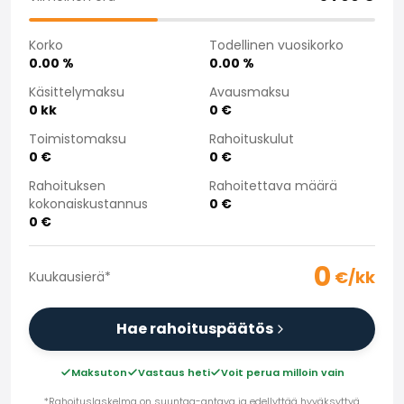
Saka Select
Uutiset ja kampanjat
Korko
Todellinen vuosikorko
Toimipisteet
0.00
%
0.00
%
Yritys
Käsittelymaksu
Avausmaksu
Saka Finland Oy
0
kk
0
€
Hallinto
Toimistomaksu
Rahoituskulut
Ostotiimi
0
€
0
€
Yhteydenotto
Rahoituksen
Rahoitettava määrä
Rekrytointi
kokonaiskustannus
0
€
Laskutustiedot
0
€
Medialle
Kokemuksia Sakasta
0
€/kk
Reklamaatiot
Kuukausierä
*
Hae rahoituspäätös
Maksuton
Vastaus heti
Voit perua milloin vain
*Rahoituslaskelma on suuntaa-antava ja edellyttää hyväksyttyä