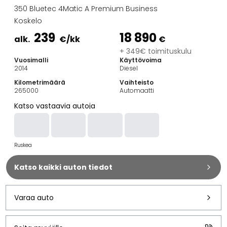
Perheautot
350 Bluetec 4Matic A Premium Business
Farmariautot
Koskelo
Kaupunkiautot
239
18 890
Vetoautot
alk.
€
/kk
€
Pakettiautot
+ 349€ toimituskulu
Vuosimalli
Käyttövoima
Hyötyajoneuvot
2014
Diesel
Huutokauppa-autot
Kilometrimäärä
Vaihteisto
Edulliset autot
265000
Automaatti
Saka Select
Katso vastaavia autoja
Automerkit
Audi
BMW
Ruskea
Kia
Mercedes-Benz
Katso kaikki auton tiedot
Polestar
Skoda
Tesla
Varaa auto
Toyota
Volkswagen