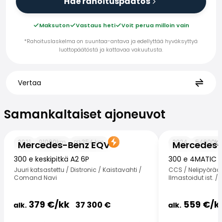
Hae rahoituspäätös
Maksuton
Vastaus heti
Voit perua milloin vain
*Rahoituslaskelma on suuntaa-antava ja edellyttää hyväksyttyä
luottopäätöstä ja kattavaa vakuutusta.
Vertaa
Samankaltaiset ajoneuvot
Samankaltaiset ajoneuvot
Mercedes-Benz EQV
Mercedes-Benz
2021
91000
km
354
km
2024
54000
k
Mercedes-Benz EQV
Mercedes-
300 e keskipitkä A2 6P
300 e 4MATIC 
Juuri katsastettu / Distronic / Kaistavahti /
CCS / Nelipyöräo
Comand Navi
Ilmastoidut ist. / 
379
€/
kk
559
€/
k
37 300
€
alk.
alk.