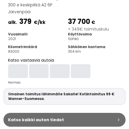
Perheautot
300 e keskipitkä A2 6P
Farmariautot
Järvenpää
Kaupunkiautot
379
37 700
Vetoautot
alk.
€
/kk
€
Pakettiautot
+ 349€ toimituskulu
Vuosimalli
Käyttövoima
Hyötyajoneuvot
2021
Sähkö
Huutokauppa-autot
Kilometrimäärä
Sähköinen kantama
Edulliset autot
83000
354
km
Saka Select
Katso vastaavia autoja
Automerkit
Audi
BMW
Harmaa
Kia
Mercedes-Benz
Ilmainen toimitus lähimmälle Sakalle! Kotiintoimitus 99 €
Polestar
Manner-Suomessa.
Skoda
Tesla
Toyota
Katso kaikki auton tiedot
Volkswagen