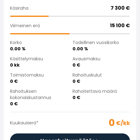
Saka Select
7 300
€
Käsiraha
Uutiset ja kampanjat
Toimipisteet
15 100
€
Viimeinen erä
Yritys
Saka Finland Oy
Korko
Todellinen vuosikorko
Hallinto
0.00
%
0.00
%
Ostotiimi
Yhteydenotto
Käsittelymaksu
Avausmaksu
0
kk
0
€
Rekrytointi
Laskutustiedot
Toimistomaksu
Rahoituskulut
Medialle
0
€
0
€
Kokemuksia Sakasta
Rahoituksen
Rahoitettava määrä
Reklamaatiot
kokonaiskustannus
0
€
0
€
0
€/kk
Kuukausierä
*