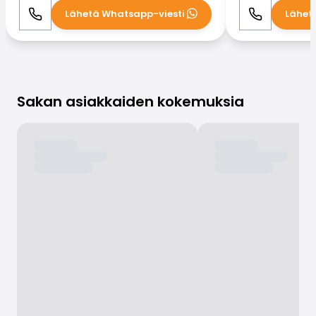
Lähetä Whatsapp-viesti
Lähet
Soita
WhatsApp
Soita
Sakan asiakkaiden kokemuksia