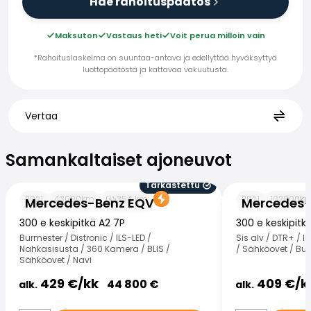
Hae rahoituspäätös
Maksuton
Vastaus heti
Voit perua milloin vain
*Rahoituslaskelma on suuntaa-antava ja edellyttää hyväksyttyä
luottopäätöstä ja kattavaa vakuutusta.
Vertaa
Samankaltaiset ajoneuvot
Samankaltaiset ajoneuvot
Tarkastettu
Mercedes-Benz EQV
Mercedes-Benz
2021
43000
km
354
km
2021
102000
k
Mercedes-Benz EQV
Mercedes-
300 e keskipitkä A2 7P
300 e keskipit
Burmester / Distronic / ILS-LED /
Sis alv / DTR+ / 
Nahkasisusta / 360 Kamera / BLIS /
/ Sähköovet / Burm
Sähköovet / Navi
429
€/
kk
409
€/
k
44 800
€
alk.
alk.