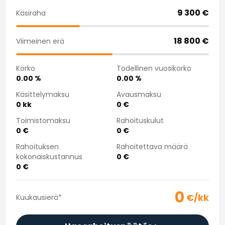
Saka Select
9 300
€
Käsiraha
Uutiset ja kampanjat
Toimipisteet
18 800
€
Viimeinen erä
Yritys
Saka Finland Oy
Korko
Todellinen vuosikorko
Hallinto
0.00
%
0.00
%
Ostotiimi
Yhteydenotto
Käsittelymaksu
Avausmaksu
0
kk
0
€
Rekrytointi
Laskutustiedot
Toimistomaksu
Rahoituskulut
Medialle
0
€
0
€
Kokemuksia Sakasta
Rahoituksen
Rahoitettava määrä
Reklamaatiot
kokonaiskustannus
0
€
0
€
0
€/kk
Kuukausierä
*