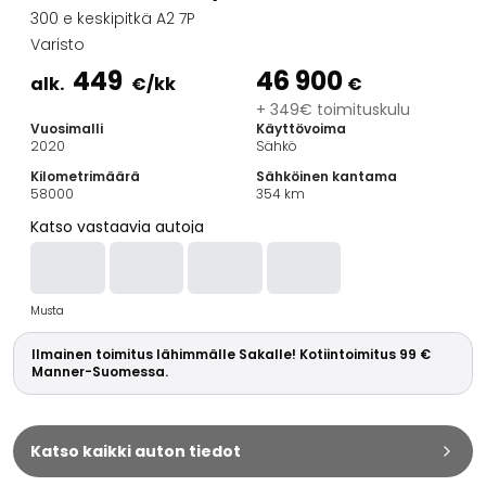
Perheautot
300 e keskipitkä A2 7P
Farmariautot
Varisto
Kaupunkiautot
449
46 900
Vetoautot
alk.
€
/kk
€
Pakettiautot
+ 349€ toimituskulu
Vuosimalli
Käyttövoima
Hyötyajoneuvot
2020
Sähkö
Huutokauppa-autot
Kilometrimäärä
Sähköinen kantama
Edulliset autot
58000
354
km
Saka Select
Katso vastaavia autoja
Automerkit
Audi
BMW
Musta
Kia
Mercedes-Benz
Ilmainen toimitus lähimmälle Sakalle! Kotiintoimitus 99 €
Polestar
Manner-Suomessa.
Skoda
Tesla
Toyota
Katso kaikki auton tiedot
Volkswagen