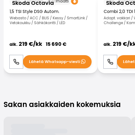
2018
170000
km
Automaatti
2018
202000
k
Skoda Octavia
Skoda Oc
1,5 TSI Style DSG Autom.
Combi 2,0 TDI
Webasto / ACC / BLIS / Kessy / SmartLink /
Adapt. vakkari /
Vetokoukku / Sähkökontti / LED
Challenge / Kame
219
€/
kk
219
€/
k
15 690
€
alk.
alk.
Lähetä Whatsapp-viesti
Lähet
Soita
WhatsApp
Soita
Sakan asiakkaiden kokemuksia