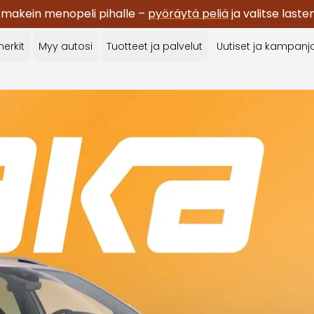
 makein menopeli pihalle –
pyöräytä peliä
ja valitse last
erkit
Myy autosi
Tuotteet ja palvelut
Uutiset ja kampanj