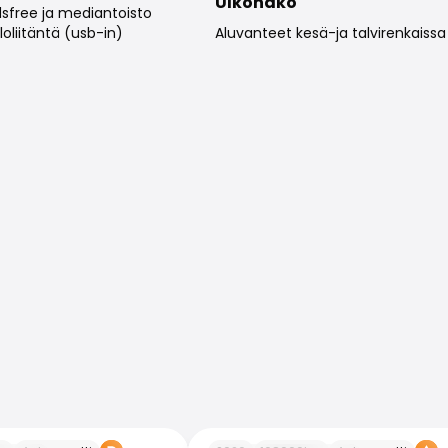
Ulkonäkö
sfree ja mediantoisto
oliitäntä (usb-in)
Aluvanteet kesä-ja talvirenkaissa
Skoda Octavia