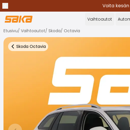
Voita kesän
Edellinen ilmoitus
Lopeta ilmoitukset
✕
Vaihtoautot
Autom
Etusivu
/
Vaihtoautot
/
Skoda
/
Octavia
Skoda
Octavia
Takaisin autoihin