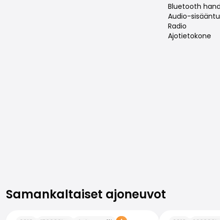
Bluetooth hand
Audio-sisääntul
Radio
Ajotietokone
Samankaltaiset ajoneuvot
Samankaltaiset ajoneuvot
Skoda Octavia
Skoda Octavia