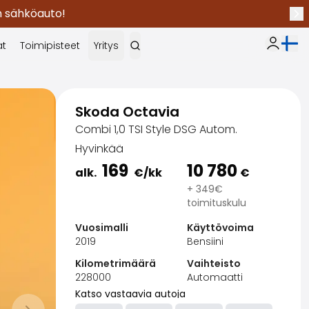
en sähköauto!
Seu
Nykyi
at
Toimipisteet
Yritys
Oma Sak
Skoda Octavia
Combi 1,0 TSI Style DSG Autom.
Hyvinkää
169
10 780
alk.
€
/kk
€
+ 349€
toimituskulu
Vuosimalli
Käyttövoima
2019
Bensiini
Kilometrimäärä
Vaihteisto
228000
Automaatti
Katso vastaavia autoja