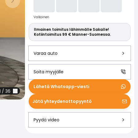
Lue lisää S
Seuraava dia
Valkoinen
Ilmainen toimitus lähimmälle Sakalle!
Kotiintoimitus 99 € Manner-Suomessa.
Varaa auto
Soita myyjälle
Lähetä Whatsapp-viesti
1
/
36
Jätä yhteydenottopyyntö
Pyydä video