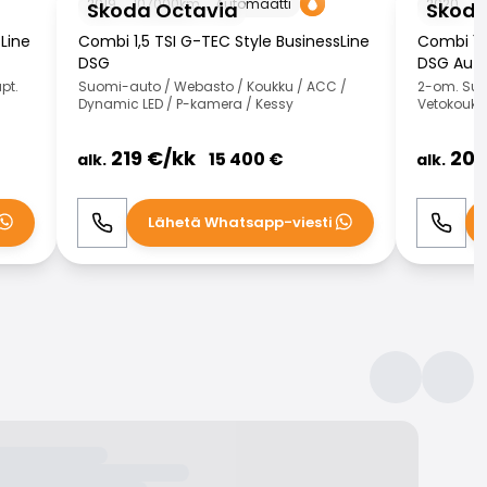
2019
107000
km
Automaatti
2020
1
Skoda Octavia
Skoda
Line
Combi 1,5 TSI G-TEC Style BusinessLine
Combi 1,5
DSG
DSG Aut
pt.
Suomi-auto / Webasto / Koukku / ACC /
2-om. Suo
Dynamic LED / P-kamera / Kessy
Vetokoukk
219
€/
kk
209
15 400
€
alk.
alk.
Lähetä Whatsapp-viesti
Soita
WhatsApp
Soita