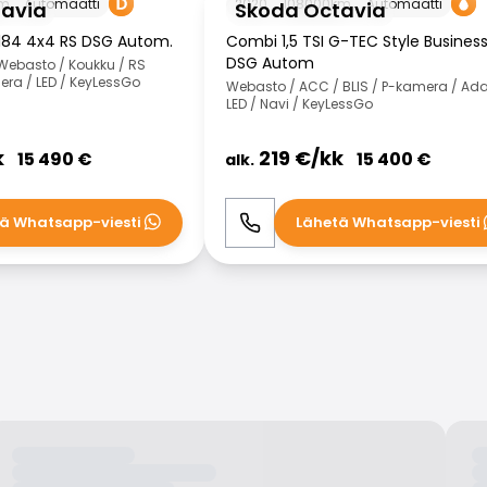
m
Automaatti
2020
108000
km
Automaatti
tavia
Skoda Octavia
 184 4x4 RS DSG Autom.
Combi 1,5 TSI G-TEC Style Business
DSG Autom
 Webasto / Koukku / RS
ra / LED / KeyLessGo
Webasto / ACC / BLIS / P-kamera / Ada
LED / Navi / KeyLessGo
k
219
€/
kk
15 490
€
15 400
€
alk.
ä Whatsapp-viesti
Lähetä Whatsapp-viesti
WhatsApp
Soita
WhatsApp