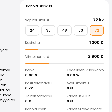
Rahoituslaskuri
Rahoituslaskuri
72
kk
Sopimuskausi
24
36
48
60
72
1 300
€
Käsiraha
pyörä
2 900
€
Viimeinen erä
Korko
Todellinen vuosikorko
stama!
0.00
%
0.00
%
lla
19
Käsittelymaksu
Avausmaksu
eton
0
kk
0
€
a, tai
a. Kysy
Toimistomaksu
Rahoituskulut
myyjältä!
0
€
0
€
Rahoituksen
Rahoitettava määrä