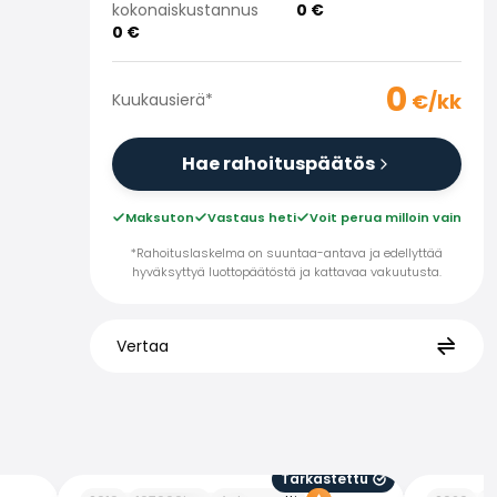
kokonaiskustannus
0
€
0
€
0
€/kk
Kuukausierä
*
Hae rahoituspäätös
Maksuton
Vastaus heti
Voit perua milloin vain
*Rahoituslaskelma on suuntaa-antava ja edellyttää
hyväksyttyä luottopäätöstä ja kattavaa vakuutusta.
Vertaa
Tarkastettu
Skoda Octavia
Skoda Oct