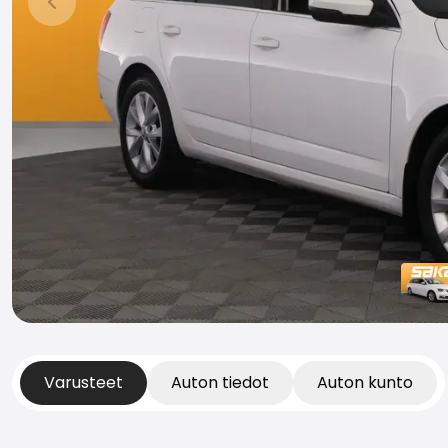
Edellinen dia
Varusteet
Auton tiedot
Auton kunto