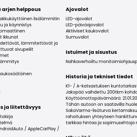
 arjen helppous
Ajovalot
 akkukäyttöinen lisälämmitin
LED-ajovalot
u ja käynnistys
LED-päiväajovalot
utomaattinen
Aktiiviset kaukovalot
t ikkunat
Sumuvalot
ädettävät, lämmitettävät ja
ttuvat sivupeilit
Istuimet ja sisustus
imet
lämmitys
Nahkaverhoiltu monitoimiohjaus
 Kaukosäätöinen
Historia ja tekniset tiedot
K1- / A-katsastuksen kuntotarka
t
Jakopää vaihdettu 200tkm kohda
Käyttöönottopäivämäärä: 21.01.20
Tähän autoon on saatavilla huol
s ja liitettävyys
SakaVarma-lisäturva kertamaksull
okirja
rahoituksen yhteyteen hankittun
stelmä
tarkkaa hintaa ja sopimusehtoja 
droidAuto / AppleCarPlay /