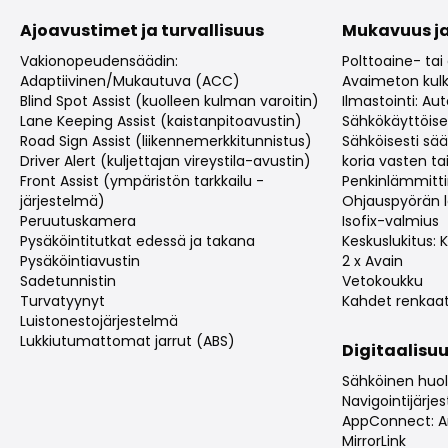
Ajoavustimet ja turvallisuus
Mukavuus ja
Vakionopeudensäädin:
Polttoaine- tai
Adaptiivinen/Mukautuva (ACC)
Avaimeton kulk
Blind Spot Assist (kuolleen kulman varoitin)
Ilmastointi: A
Lane Keeping Assist (kaistanpitoavustin)
Sähkökäyttöise
Road Sign Assist (liikennemerkkitunnistus)
Sähköisesti sä
Driver Alert (kuljettajan vireystila-avustin)
koria vasten tai
Front Assist (ympäristön tarkkailu -
Penkinlämmitt
järjestelmä)
Ohjauspyörän 
Peruutuskamera
Isofix-valmius
Pysäköintitutkat edessä ja takana
Keskuslukitus:
Pysäköintiavustin
2 x Avain
Sadetunnistin
Vetokoukku
Turvatyynyt
Kahdet renkaa
Luistonestojärjestelmä
Lukkiutumattomat jarrut (ABS)
Digitaalisuu
Sähköinen huolt
Navigointijärje
AppConnect: An
MirrorLink