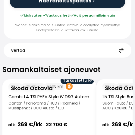
Hae rahoituspäätös
Maksuton
Vastaus heti
Voit perua milloin vain
*Rahoituslaskelma on suuntaa-antava ja edellyttää hyväksyttyä
luottopäätöstä ja kattavaa vakuutusta.
Vertaa
Samankaltaiset ajoneuvot
Samankaltaiset ajoneuvot
Tarkastettu
Skoda Octavia
Skoda Octavia
2023
96000
km
66
km
2020
96000
k
Skoda Octavia
Skoda Oct
Combi 1.4 TSI PHEV Style iV DSG Autom
1,5 TSI Style Bu
Canton / Panorama / HUD / P.kamera /
Suomi-auto / Dyn
Muistipenkit / DCC Alusta / LED
ACC / Koukku / Dig
269
€/
kk
269
€/
k
22 700
€
alk.
alk.