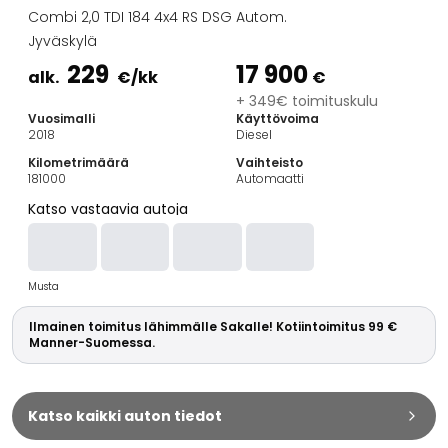
Perheautot
Combi 2,0 TDI 184 4x4 RS DSG Autom.
Farmariautot
Jyväskylä
Kaupunkiautot
229
17 900
Vetoautot
alk.
€
/kk
€
Pakettiautot
+ 349€ toimituskulu
Vuosimalli
Käyttövoima
Hyötyajoneuvot
2018
Diesel
Huutokauppa-autot
Kilometrimäärä
Vaihteisto
Edulliset autot
181000
Automaatti
Saka Select
Katso vastaavia autoja
Automerkit
Audi
BMW
Musta
Kia
Mercedes-Benz
Ilmainen toimitus lähimmälle Sakalle! Kotiintoimitus 99 €
Polestar
Manner-Suomessa.
Skoda
Tesla
Toyota
Katso kaikki auton tiedot
Volkswagen