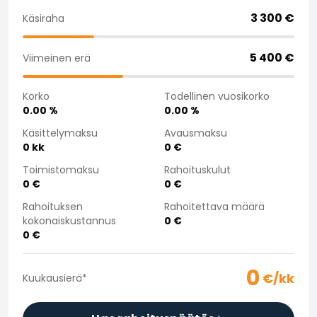
Saka Select
3 300
€
Käsiraha
Uutiset ja kampanjat
Toimipisteet
5 400
€
Viimeinen erä
Yritys
Saka Finland Oy
Korko
Todellinen vuosikorko
Hallinto
0.00
%
0.00
%
Ostotiimi
Yhteydenotto
Käsittelymaksu
Avausmaksu
0
kk
0
€
Rekrytointi
Laskutustiedot
Toimistomaksu
Rahoituskulut
Medialle
0
€
0
€
Kokemuksia Sakasta
Rahoituksen
Rahoitettava määrä
Reklamaatiot
kokonaiskustannus
0
€
0
€
0
€/kk
Kuukausierä
*