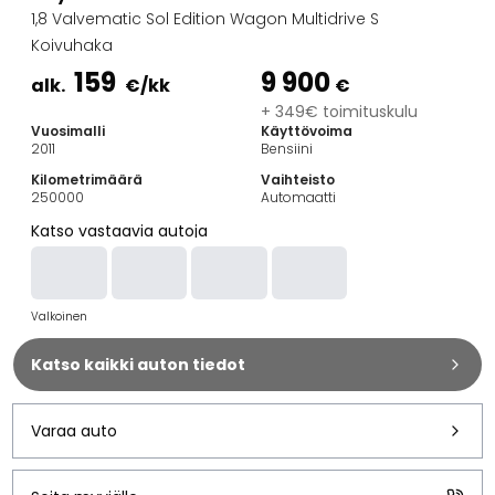
Perheautot
1,8 Valvematic Sol Edition Wagon Multidrive S
Farmariautot
Koivuhaka
Kaupunkiautot
159
9 900
Vetoautot
alk.
€
/kk
€
Pakettiautot
+ 349€ toimituskulu
Vuosimalli
Käyttövoima
Hyötyajoneuvot
2011
Bensiini
Huutokauppa-autot
Kilometrimäärä
Vaihteisto
Edulliset autot
250000
Automaatti
Saka Select
Katso vastaavia autoja
Automerkit
Audi
BMW
Valkoinen
Kia
Mercedes-Benz
Katso kaikki auton tiedot
Polestar
Skoda
Tesla
Varaa auto
Toyota
Volkswagen