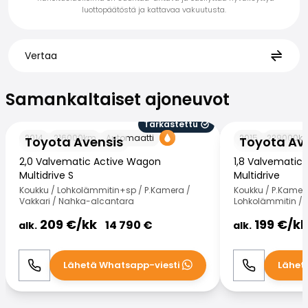
luottopäätöstä ja kattavaa vakuutusta.
Vertaa
Samankaltaiset ajoneuvot
Samankaltaiset ajoneuvot
Tarkastettu
Toyota Avensis
Toyota Avensis
2014
216000
km
Automaatti
2015
229000
k
Toyota Avensis
Toyota Av
2,0 Valvematic Active Wagon
1,8 Valvematic 
Multidrive S
Multidrive
Koukku / Lohkolämmitin+sp / P.Kamera /
Koukku / P.Kamer
Vakkari / Nahka-alcantara
Lohkolämmitin / V
209
€/
kk
199
€/
kk
14 790
€
alk.
alk.
Lähetä Whatsapp-viesti
Lähet
Soita
WhatsApp
Soita