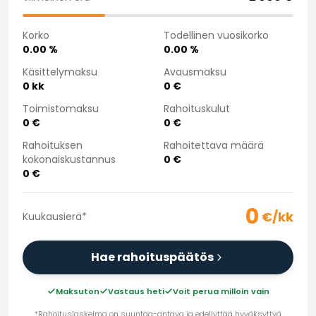
Saka Select
Uutiset ja kampanjat
Korko
Todellinen vuosikorko
Toimipisteet
0.00
%
0.00
%
Yritys
Käsittelymaksu
Avausmaksu
Saka Finland Oy
0
kk
0
€
Hallinto
Toimistomaksu
Rahoituskulut
Ostotiimi
0
€
0
€
Yhteydenotto
Rahoituksen
Rahoitettava määrä
Rekrytointi
kokonaiskustannus
0
€
Laskutustiedot
0
€
Medialle
Kokemuksia Sakasta
0
€/kk
Reklamaatiot
Kuukausierä
*
Hae rahoituspäätös
Maksuton
Vastaus heti
Voit perua milloin vain
*Rahoituslaskelma on suuntaa-antava ja edellyttää hyväksyttyä