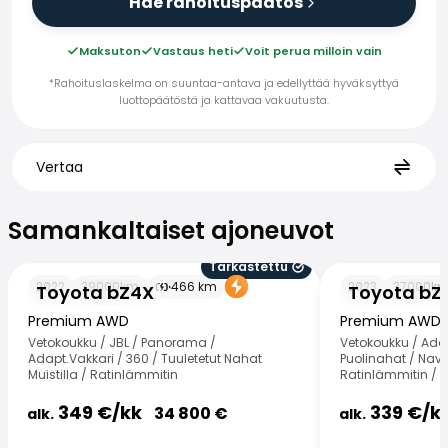
Hae rahoituspäätös
Maksuton
Vastaus heti
Voit perua milloin vain
*Rahoituslaskelma on suuntaa-antava ja edellyttää hyväksyttyä
luottopäätöstä ja kattavaa vakuutusta.
Vertaa
Samankaltaiset ajoneuvot
Samankaltaiset ajoneuvot
Tarkastettu
Toyota bZ4X
Toyota bZ4X
2022
39000
km
466
km
2023
37000
k
Toyota bZ4X
Toyota bZ
Premium AWD
Premium AWD
Vetokoukku / JBL / Panorama /
Vetokoukku / Adap
Adapt.Vakkari / 360 / Tuuletetut Nahat
Puolinahat / Navi
Muistilla / Ratinlämmitin
Ratinlämmitin / 
349
€/
kk
339
€/
k
34 800
€
alk.
alk.