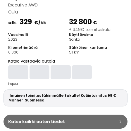
Perheautot
Executive AWD
Farmariautot
Oulu
Kaupunkiautot
329
32 800
Vetoautot
alk.
€
/kk
€
Pakettiautot
+ 349€ toimituskulu
Vuosimalli
Käyttövoima
Hyötyajoneuvot
2023
Sähkö
Huutokauppa-autot
Kilometrimäärä
Sähköinen kantama
Edulliset autot
61000
511
km
Saka Select
Katso vastaavia autoja
Automerkit
Audi
BMW
Hopea
Kia
Mercedes-Benz
Ilmainen toimitus lähimmälle Sakalle! Kotiintoimitus 99 €
Polestar
Manner-Suomessa.
Skoda
Tesla
Toyota
Katso kaikki auton tiedot
Volkswagen