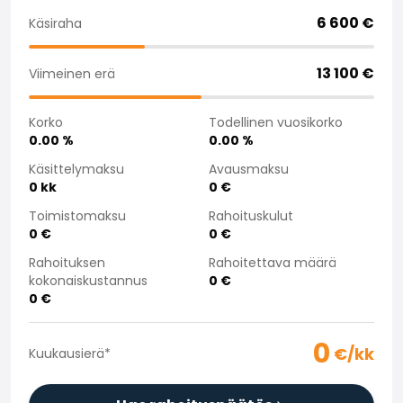
Saka Select
6 600
€
Käsiraha
Uutiset ja kampanjat
Toimipisteet
13 100
€
Viimeinen erä
Yritys
Saka Finland Oy
Korko
Todellinen vuosikorko
Hallinto
0.00
%
0.00
%
Ostotiimi
Yhteydenotto
Käsittelymaksu
Avausmaksu
0
kk
0
€
Rekrytointi
Laskutustiedot
Toimistomaksu
Rahoituskulut
Medialle
0
€
0
€
Kokemuksia Sakasta
Rahoituksen
Rahoitettava määrä
Reklamaatiot
kokonaiskustannus
0
€
0
€
0
€/kk
Kuukausierä
*