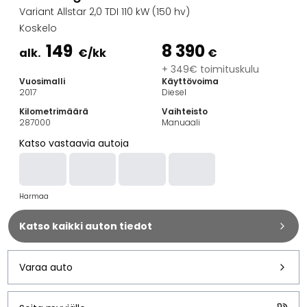
Perheautot
Variant Allstar 2,0 TDI 110 kW (150 hv)
Farmariautot
Koskelo
Kaupunkiautot
149
8 390
Vetoautot
alk.
€
/kk
€
Pakettiautot
+ 349€ toimituskulu
Vuosimalli
Käyttövoima
Hyötyajoneuvot
2017
Diesel
Huutokauppa-autot
Kilometrimäärä
Vaihteisto
Edulliset autot
287000
Manuaali
Saka Select
Katso vastaavia autoja
Automerkit
Audi
BMW
Harmaa
Kia
Mercedes-Benz
Katso kaikki auton tiedot
Polestar
Skoda
Tesla
Varaa auto
Toyota
Volkswagen