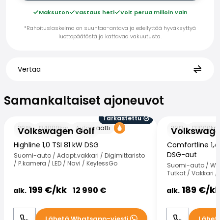
Maksuton
Vastaus heti
Voit perua milloin vain
*Rahoituslaskelma on suuntaa-antava ja edellyttää hyväksyttyä
luottopäätöstä ja kattavaa vakuutusta.
Vertaa
Samankaltaiset ajoneuvot
Samankaltaiset ajoneuvot
Tarkastettu
Volkswagen Golf
Volkswagen Gol
2018
134000
km
Automaatti
2013
131000
km
Volkswagen Golf
Volkswage
Highline 1,0 TSI 81 kW DSG
Comfortline 1,4
DSG-aut
Suomi-auto / Adapt.vakkari / Digimittaristo
/ P.kamera / LED / Navi / KeylessGo
Suomi-auto / Web
Tutkat / Vakkari 
199
€/
kk
189
€/
k
12 990
€
alk.
alk.
Lähetä Whatsapp-viesti
Lähet