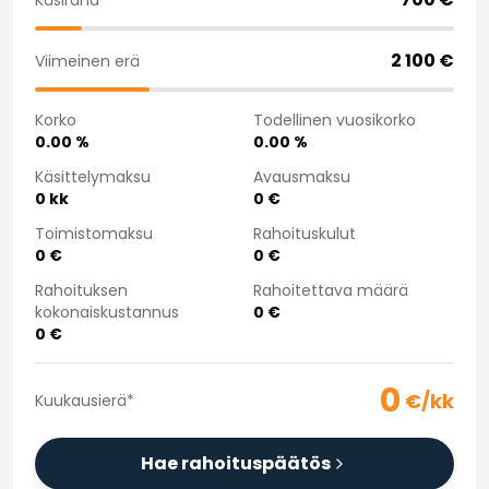
Saka Select
Uutiset ja kampanjat
2 100
€
Viimeinen erä
Toimipisteet
Yritys
Korko
Todellinen vuosikorko
Saka Finland Oy
0.00
%
0.00
%
Hallinto
Ostotiimi
Käsittelymaksu
Avausmaksu
0
kk
0
€
Yhteydenotto
Rekrytointi
Toimistomaksu
Rahoituskulut
Laskutustiedot
0
€
0
€
Medialle
Rahoituksen
Rahoitettava määrä
Kokemuksia Sakasta
kokonaiskustannus
0
€
Reklamaatiot
0
€
0
€/kk
Kuukausierä
*
Hae rahoituspäätös