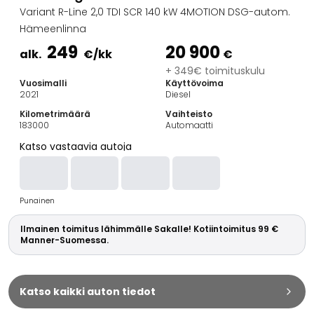
Perheautot
Variant R-Line 2,0 TDI SCR 140 kW 4MOTION DSG-autom.
Farmariautot
Hämeenlinna
Kaupunkiautot
249
20 900
Vetoautot
alk.
€
/kk
€
Pakettiautot
+ 349€ toimituskulu
Vuosimalli
Käyttövoima
Hyötyajoneuvot
2021
Diesel
Huutokauppa-autot
Kilometrimäärä
Vaihteisto
Edulliset autot
183000
Automaatti
Saka Select
Katso vastaavia autoja
Automerkit
Audi
BMW
Punainen
Kia
Mercedes-Benz
Ilmainen toimitus lähimmälle Sakalle! Kotiintoimitus 99 €
Polestar
Manner-Suomessa.
Skoda
Tesla
Toyota
Katso kaikki auton tiedot
Volkswagen