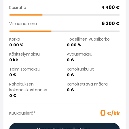
Saka Select
4 400
€
Käsiraha
Uutiset ja kampanjat
Toimipisteet
6 300
€
Viimeinen erä
Yritys
Saka Finland Oy
Korko
Todellinen vuosikorko
Hallinto
0.00
%
0.00
%
Ostotiimi
Yhteydenotto
Käsittelymaksu
Avausmaksu
0
kk
0
€
Rekrytointi
Laskutustiedot
Toimistomaksu
Rahoituskulut
Medialle
0
€
0
€
Kokemuksia Sakasta
Rahoituksen
Rahoitettava määrä
Reklamaatiot
kokonaiskustannus
0
€
0
€
0
€/kk
Kuukausierä
*