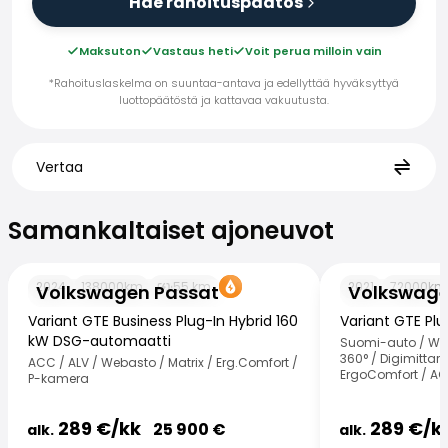
Hae rahoituspäätös
Maksuton
Vastaus heti
Voit perua milloin vain
*Rahoituslaskelma on suuntaa-antava ja edellyttää hyväksyttyä
luottopäätöstä ja kattavaa vakuutusta.
Vertaa
Samankaltaiset ajoneuvot
Samankaltaiset ajoneuvot
Volkswagen Passat
Volkswagen Pas
2024
138000
km
55
km
2021
72000
km
Volkswagen Passat
Volkswage
Variant GTE Business Plug-In Hybrid 160
Variant GTE Plu
kW DSG-automaatti
Suomi-auto / Web
360° / Digimittari 
ACC / ALV / Webasto / Matrix / Erg.Comfort /
ErgoComfort / A
P-kamera
289
€/
kk
289
€/
k
25 900
€
alk.
alk.