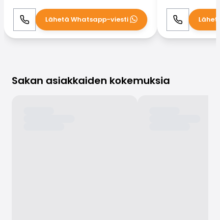
Lähetä Whatsapp-viesti
Lähet
Soita
WhatsApp
Soita
Sakan asiakkaiden kokemuksia