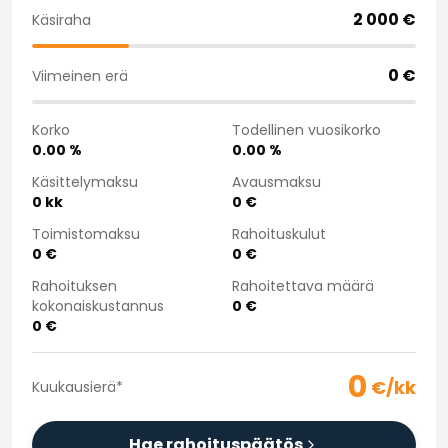
Saka Select
2 000
€
Käsiraha
Uutiset ja kampanjat
Toimipisteet
0
€
Viimeinen erä
Yritys
Saka Finland Oy
Korko
Todellinen vuosikorko
Hallinto
0.00
%
0.00
%
Ostotiimi
Käsittelymaksu
Avausmaksu
Yhteydenotto
0
kk
0
€
Rekrytointi
Laskutustiedot
Toimistomaksu
Rahoituskulut
0
€
0
€
Medialle
Kokemuksia Sakasta
Rahoituksen
Rahoitettava määrä
Reklamaatiot
kokonaiskustannus
0
€
0
€
0
€/kk
Kuukausierä
*
Hae rahoituspäätös