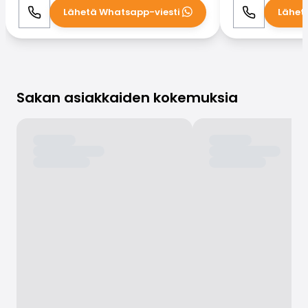
Lähetä Whatsapp-viesti
Lähet
Soita
WhatsApp
Soita
Sakan asiakkaiden kokemuksia