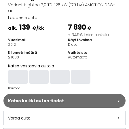
Perheautot
Variant Highline 2,0 TDI 125 kW (170 hv) 4MOTION DSG-
Farmariautot
aut
Kaupunkiautot
Lappeenranta
Vetoautot
139
7 890
alk.
€
/kk
€
Pakettiautot
+ 349€ toimituskulu
Hyötyajoneuvot
Vuosimalli
Käyttövoima
Huutokauppa-autot
2012
Diesel
Edulliset autot
Kilometrimäärä
Vaihteisto
Saka Select
211000
Automaatti
Automerkit
Katso vastaavia autoja
Audi
BMW
Kia
Harmaa
Mercedes-Benz
Polestar
Katso kaikki auton tiedot
Skoda
Tesla
Toyota
Varaa auto
Volkswagen