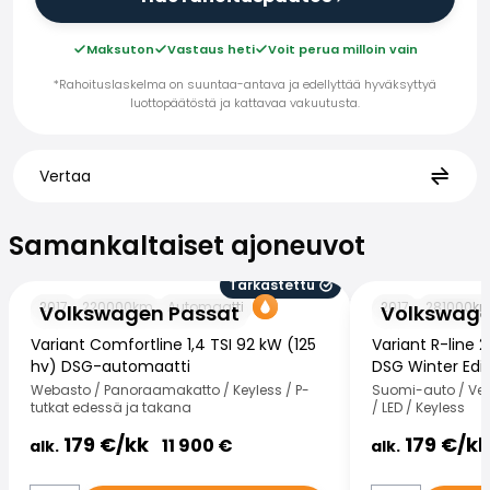
Maksuton
Vastaus heti
Voit perua milloin vain
*Rahoituslaskelma on suuntaa-antava ja edellyttää hyväksyttyä
luottopäätöstä ja kattavaa vakuutusta.
Vertaa
Samankaltaiset ajoneuvot
Samankaltaiset ajoneuvot
Tarkastettu
Volkswagen Passat
Volkswagen Pas
2017
220000
km
Automaatti
2017
281000
k
Volkswagen Passat
Volkswage
Variant Comfortline 1,4 TSI 92 kW (125
Variant R-line 
hv) DSG-automaatti
DSG Winter Edit
Webasto / Panoraamakatto / Keyless / P-
Suomi-auto / Ve
tutkat edessä ja takana
/ LED / Keyless
179
€/
kk
179
€/
kk
11 900
€
alk.
alk.