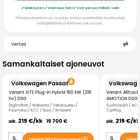
Maksuton
Vastaus heti
Voit perua milloin vain
*Rahoituslaskelma on suuntaa-antava ja edellyttää hyväksyttyä
luottopäätöstä ja kattavaa vakuutusta.
Vertaa
Samankaltaiset ajoneuvot
Samankaltaiset ajoneuvot
Volkswagen Passat
Volkswagen Pas
2018
135000
km
50
km
2018
206000
k
Volkswagen Passat
Volkswage
Variant GTE Plug-In Hybrid 160 kW (218
Variant Alltrack
hv) DSG
4MOTION DSG-
Digimittari / Webasto / Vetokoukku /
Suomiauto / ACC 
P.kamera / ACC / Navi / Ambient
CarPlay
219
€/
kk
219
€/
kk
15 700
€
alk.
alk.
Lähetä Whatsapp-viesti
Lähet