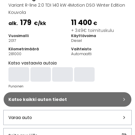
Perheautot
Variant R-line 2.0 TDI 140 kW 4Motion DSG Winter Edition
Farmariautot
Kouvola
Kaupunkiautot
179
11 400
Vetoautot
alk.
€
/kk
€
Pakettiautot
+ 349€ toimituskulu
Vuosimalli
Käyttövoima
Hyötyajoneuvot
2017
Diesel
Huutokauppa-autot
Kilometrimäärä
Vaihteisto
Edulliset autot
281000
Automaatti
Saka Select
Katso vastaavia autoja
Automerkit
Audi
BMW
Punainen
Kia
Mercedes-Benz
Katso kaikki auton tiedot
Polestar
Skoda
Tesla
Varaa auto
Toyota
Volkswagen