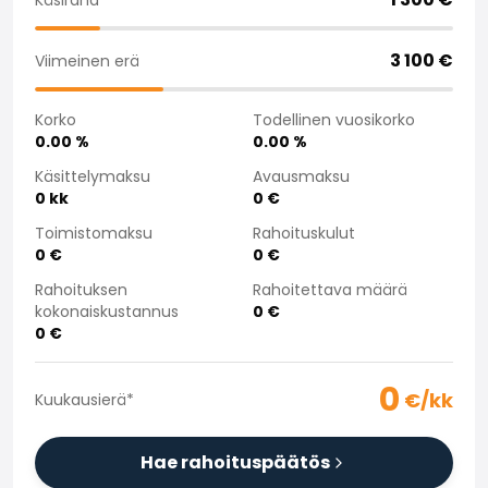
Saka Select
Uutiset ja kampanjat
3 100
€
Viimeinen erä
Toimipisteet
Yritys
Korko
Todellinen vuosikorko
Saka Finland Oy
0.00
%
0.00
%
Hallinto
Ostotiimi
Käsittelymaksu
Avausmaksu
0
kk
0
€
Yhteydenotto
Rekrytointi
Toimistomaksu
Rahoituskulut
Laskutustiedot
0
€
0
€
Medialle
Rahoituksen
Rahoitettava määrä
Kokemuksia Sakasta
kokonaiskustannus
0
€
Reklamaatiot
0
€
0
€/kk
Kuukausierä
*
Hae rahoituspäätös