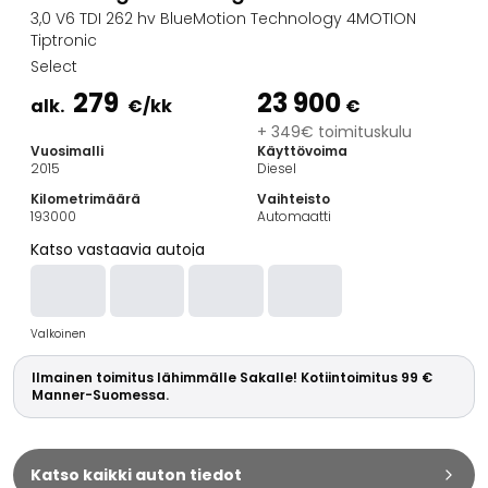
Perheautot
3,0 V6 TDI 262 hv BlueMotion Technology 4MOTION
Farmariautot
Tiptronic
Kaupunkiautot
Select
Vetoautot
279
23 900
alk.
€
/kk
€
Pakettiautot
+ 349€ toimituskulu
Hyötyajoneuvot
Vuosimalli
Käyttövoima
Huutokauppa-autot
2015
Diesel
Edulliset autot
Kilometrimäärä
Vaihteisto
Saka Select
193000
Automaatti
Automerkit
Katso vastaavia autoja
Audi
BMW
Kia
Valkoinen
Mercedes-Benz
Polestar
Ilmainen toimitus lähimmälle Sakalle! Kotiintoimitus 99 €
Skoda
Manner-Suomessa.
Tesla
Toyota
Volkswagen
Katso kaikki auton tiedot