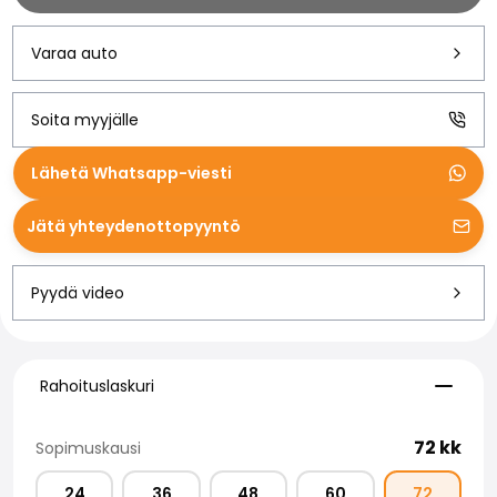
Volvo
Kaikki automerkit
Varaa auto
Myy autosi
Myy autosi
Myy yrityksen auto
Soita myyjälle
Artikkeleita auton myyntiin liittyen
Muista nämä kun myyt auton!
Lähetä Whatsapp-viesti
Miten säilytän autoni arvon?
Tuotteet ja palvelut
Jätä yhteydenottopyyntö
Autoilun lisäpalvelut
SakaVarma
Pyydä video
SakaKasko
Rahoitus
Kotiintoimitus
Rahoituslaskuri
SakaVarma hyötyajoneuvoille
Rahoituslaskuri
Varusteet autoosi
Vetokoukut
72
kk
Sopimuskausi
Renkaat autoon
Auton ostaminen etänä
24
36
48
60
72