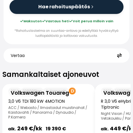
Hae rahoituspäätös
Maksuton
Vastaus heti
Voit perua milloin vain
*Rahoituslaskelma on suuntaa-antava ja edellyttää hyväksyttyä
luottopäätöstä ja kattavaa vakuutusta.
Vertaa
Samankaltaiset ajoneuvot
Samankaltaiset ajoneuvot
Volkswagen Touareg
Volkswagen Tou
2014
239000
km
Automaatti
2021
140000
k
Volkswagen Touareg
Volkswage
3,0 V6 TDI 180 kW 4MOTION
R 3,0 V6 eHybr
Tiptronic
ACC / Webasto / Ilmastoidut muistinahat /
Kaistavahti / Panorama / Dynaudio /
Night Vision / HU
P.Kamera
Vetokoukku / Pa
249
€/
kk
449
€/
k
19 390
€
alk.
alk.