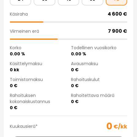
Saka Select
Uutiset ja kampanjat
4 600
€
Käsiraha
Toimipisteet
Yritys
7 900
€
Viimeinen erä
Saka Finland Oy
Hallinto
Korko
Todellinen vuosikorko
Ostotiimi
0.00
%
0.00
%
Yhteydenotto
Käsittelymaksu
Avausmaksu
Rekrytointi
0
kk
0
€
Laskutustiedot
Medialle
Toimistomaksu
Rahoituskulut
0
€
0
€
Kokemuksia Sakasta
Reklamaatiot
Rahoituksen
Rahoitettava määrä
kokonaiskustannus
0
€
0
€
0
€/kk
Kuukausierä
*