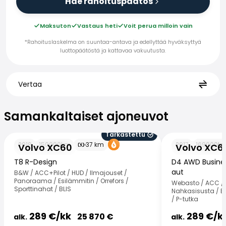
Hae rahoituspäätös
Maksuton
Vastaus heti
Voit perua milloin vain
*Rahoituslaskelma on suuntaa-antava ja edellyttää hyväksyttyä
luottopäätöstä ja kattavaa vakuutusta.
Vertaa
Samankaltaiset ajoneuvot
Samankaltaiset ajoneuvot
Tarkastettu
Volvo XC60
Volvo XC60
2018
150000
km
37
km
2017
169000
k
Volvo XC60
Volvo XC6
T8 R-Design
D4 AWD Busine
aut
B&W / ACC+Pilot / HUD / Ilmajouset /
Panoraama / Esilämmitin / Orrefors /
Webasto / ACC / 
Sporttinahat / BLIS
Nahkasisusta / BLI
/ P-tutka
289
€/
kk
289
€/
k
25 870
€
alk.
alk.