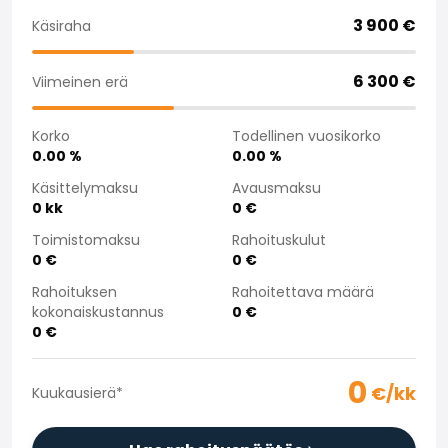
Saka Select
3 900
€
Käsiraha
Uutiset ja kampanjat
Toimipisteet
6 300
€
Viimeinen erä
Yritys
Saka Finland Oy
Korko
Todellinen vuosikorko
Hallinto
0.00
%
0.00
%
Ostotiimi
Yhteydenotto
Käsittelymaksu
Avausmaksu
0
kk
0
€
Rekrytointi
Laskutustiedot
Toimistomaksu
Rahoituskulut
Medialle
0
€
0
€
Kokemuksia Sakasta
Rahoituksen
Rahoitettava määrä
Reklamaatiot
kokonaiskustannus
0
€
0
€
0
€/kk
Kuukausierä
*