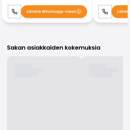
Lähetä Whatsapp-viesti
Lähet
Soita
WhatsApp
Soita
Sakan asiakkaiden kokemuksia