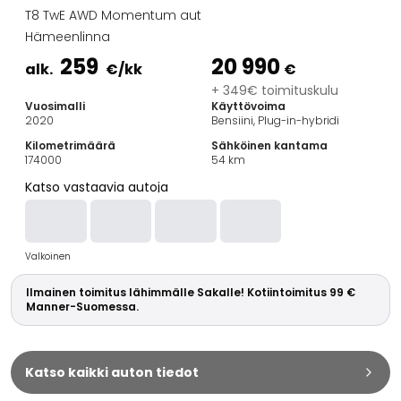
Perheautot
T8 TwE AWD Momentum aut
Farmariautot
Hämeenlinna
Kaupunkiautot
259
20 990
Vetoautot
alk.
€
/kk
€
Pakettiautot
+ 349€ toimituskulu
Vuosimalli
Käyttövoima
Hyötyajoneuvot
2020
Bensiini, Plug-in-hybridi
Huutokauppa-autot
Kilometrimäärä
Sähköinen kantama
Edulliset autot
174000
54
km
Saka Select
Katso vastaavia autoja
Automerkit
Audi
BMW
Valkoinen
Kia
Mercedes-Benz
Ilmainen toimitus lähimmälle Sakalle! Kotiintoimitus 99 €
Polestar
Manner-Suomessa.
Skoda
Tesla
Toyota
Katso kaikki auton tiedot
Volkswagen