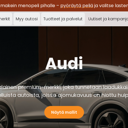
 makein menopeli pihalle –
pyöräytä peliä
ja valitse last
erkit
Myy autosi
Tuotteet ja palvelut
Uutiset ja kampanj
Audi
lainen premium-merkki, joka tunnetaan laadukkais
lluista autoista, joissa ajomukavuus on hiottu hu
Näytä mallit