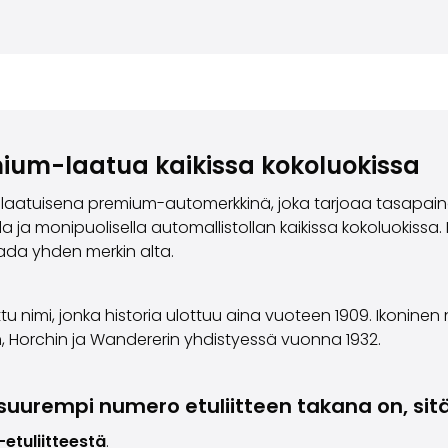
mium-laatua kaikissa kokoluokissa
laatuisena premium-automerkkinä, joka tarjoaa tasapainoi
 ja monipuolisella automallistollan kaikissa kokoluokissa. 
ada yhden merkin alta.
u nimi, jonka historia ulottuu aina vuoteen 1909. Ikoninen
n, Horchin ja Wandererin yhdistyessä vuonna 1932.
tä suurempi numero etuliitteen takana on, s
-etuliitteestä
.