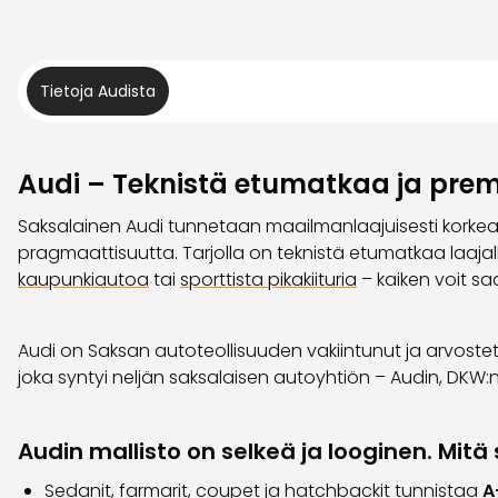
Tietoja Audista
Audi – Teknistä etumatkaa ja pre
Saksalainen Audi tunnetaan maailmanlaajuisesti korkea
pragmaattisuutta. Tarjolla on teknistä etumatkaa laajalla
kaupunkiautoa
tai
sporttista pikakiituria
– kaiken voit sa
Audi on Saksan autoteollisuuden vakiintunut ja arvostett
joka syntyi neljän saksalaisen autoyhtiön – Audin, DKW:
Audin mallisto on selkeä ja looginen. Mi
Sedanit
,
farmarit
,
coupet
ja
hatchbackit
tunnistaa
A