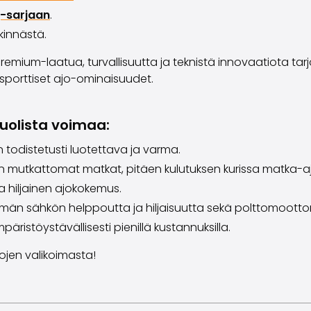
-sarjaan
.
kinnästä.
emium-laatua, turvallisuutta ja teknistä innovaatiota tarj
 sporttiset ajo-ominaisuudet.
uolista voimaa:
 todistetusti luotettava ja varma.
 mutkattomat matkat, pitäen kulutuksen kurissa matka-a
a hiljainen ajokokemus.
män sähkön helppoutta ja hiljaisuutta sekä polttomoott
päristöystävällisesti pienillä kustannuksilla.
ojen valikoimasta!