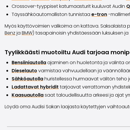
Crossover-tyyppiset katumaasturit kuuluvat Audin
Q
Täyssähköautomalliston tunnistaa
e-tron
-mallimer
Myös käyttövoimien valikoima on kattava. Saksalaista pr
Benz
ja
BMW
) tasapainoisin yhdistäessään luksuksen ja
Tyylikkäästi muotoiltu Audi tarjoaa monip
Bensiiniautolla
ajaminen on huoletonta ja valinta on
Dieselauto
varmistaa vahvuudellaan ja väännöllään
Sähköautolla
huristellessa hurmaavat välitön teho j
Ladattavat hybridit
tarjoavat verrattoman yhdistel
Kaasuautolla
saat taloudellisuutta arkeesi ja ajat ym
Löydä oma Audisi Sakan laajasta käytettyjen vaihtoaut