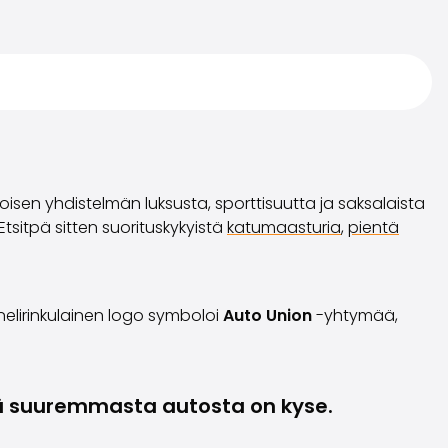
sen yhdistelmän luksusta, sporttisuutta ja saksalaista
Etsitpä sitten suorituskykyistä
katumaasturia
,
pientä
 nelirinkulainen logo symboloi
Auto Union
-yhtymää,
itä suuremmasta autosta on kyse.