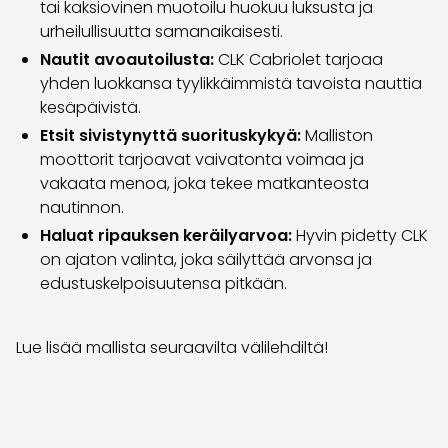
tai kaksiovinen muotoilu huokuu luksusta ja
Volvo
urheilullisuutta samanaikaisesti.
Kaikki automerkit
Myy autosi
Nautit avoautoilusta:
CLK Cabriolet tarjoaa
Myy autosi
yhden luokkansa tyylikkäimmistä tavoista nauttia
Myy yrityksen auto
kesäpäivistä.
Artikkeleita auton myyntiin liittyen
Etsit sivistynyttä suorituskykyä:
Malliston
Muista nämä kun myyt auton!
moottorit tarjoavat vaivatonta voimaa ja
Miten säilytän autoni arvon?
vakaata menoa, joka tekee matkanteosta
Tuotteet ja palvelut
nautinnon.
Autoilun lisäpalvelut
Haluat ripauksen keräilyarvoa:
Hyvin pidetty CLK
SakaVarma
on ajaton valinta, joka säilyttää arvonsa ja
SakaKasko
edustuskelpoisuutensa pitkään.
Rahoitus
Kotiintoimitus
SakaVarma hyötyajoneuvoille
Lue lisää mallista seuraavilta välilehdiltä!
Varusteet autoosi
Vetokoukut
Renkaat autoon
Auton ostaminen etänä