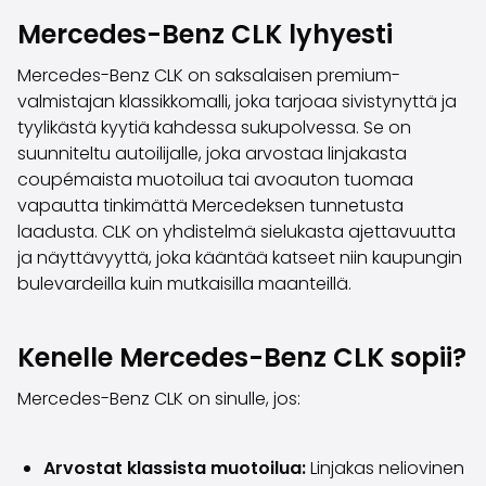
Perheautot
Mercedes-Benz CLK lyhyesti
Farmariautot
Kaupunkiautot
Mercedes-Benz CLK on saksalaisen premium-
Vetoautot
valmistajan klassikkomalli, joka tarjoaa sivistynyttä ja
Pakettiautot
tyylikästä kyytiä kahdessa sukupolvessa. Se on
Hyötyajoneuvot
suunniteltu autoilijalle, joka arvostaa linjakasta
Huutokauppa-autot
coupémaista muotoilua tai avoauton tuomaa
Edulliset autot
vapautta tinkimättä Mercedeksen tunnetusta
Saka Select
laadusta. CLK on yhdistelmä sielukasta ajettavuutta
Automerkit
ja näyttävyyttä, joka kääntää katseet niin kaupungin
Audi
bulevardeilla kuin mutkaisilla maanteillä.
BMW
Kia
Mercedes-Benz
Kenelle Mercedes-Benz CLK sopii?
Polestar
Skoda
Mercedes-Benz CLK on sinulle, jos:
Tesla
Toyota
Arvostat klassista muotoilua:
Linjakas neliovinen
Volkswagen