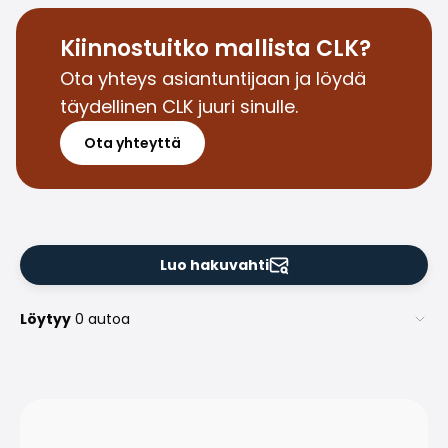
Saka Select
Uutiset ja kampanjat
Kiinnostuitko mallista CLK?
Toimipisteet
Ota yhteys asiantuntijaan ja löydä
Yritys
täydellinen CLK juuri sinulle.
Saka Finland Oy
Hallinto
Ota yhteyttä
Ostotiimi
Yhteydenotto
Rekrytointi
Laskutustiedot
Medialle
Luo hakuvahti
Kokemuksia Sakasta
Reklamaatiot
Löytyy
0 autoa