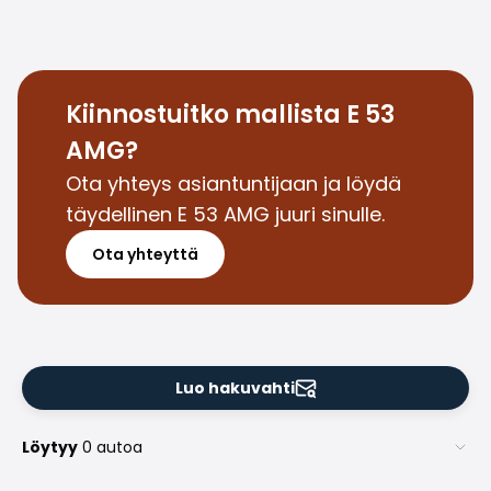
Saka Select
Uutiset ja kampanjat
Toimipisteet
Yritys
Kiinnostuitko mallista E 53
Saka Finland Oy
AMG?
Hallinto
Ostotiimi
Ota yhteys asiantuntijaan ja löydä
Yhteydenotto
täydellinen E 53 AMG juuri sinulle.
Rekrytointi
Ota yhteyttä
Laskutustiedot
Medialle
Kokemuksia Sakasta
Reklamaatiot
Luo hakuvahti
Löytyy
0 autoa