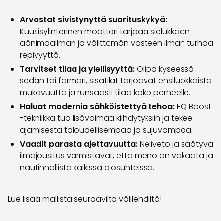
Volvo
Kaikki automerkit
Arvostat sivistynyttä suorituskykyä:
Myy autosi
Kuusisylinterinen moottori tarjoaa sielukkaan
Myy autosi
äänimaailman ja välittömän vasteen ilman turhaa
Myy yrityksen auto
repivyyttä.
Artikkeleita auton myyntiin liittyen
Tarvitset tilaa ja ylellisyyttä:
Olipa kyseessä
Muista nämä kun myyt auton!
sedan tai farmari, sisätilat tarjoavat ensiluokkaista
Miten säilytän autoni arvon?
mukavuutta ja runsaasti tilaa koko perheelle.
Tuotteet ja palvelut
Haluat modernia sähköistettyä tehoa:
EQ Boost
Autoilun lisäpalvelut
-tekniikka tuo lisävoimaa kiihdytyksiin ja tekee
SakaVarma
ajamisesta taloudellisempaa ja sujuvampaa.
SakaKasko
Vaadit parasta ajettavuutta:
Neliveto ja säätyvä
Rahoitus
ilmajousitus varmistavat, että meno on vakaata ja
Kotiintoimitus
nautinnollista kaikissa olosuhteissa.
SakaVarma hyötyajoneuvoille
Varusteet autoosi
Vetokoukut
Lue lisää mallista seuraavilta välilehdiltä!
Renkaat autoon
Auton ostaminen etänä