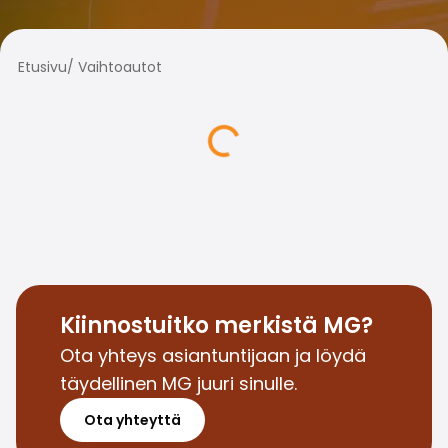
Perheautot
Farmariautot
Kaupunkiautot
Etusivu
/
Vaihtoautot
Vetoautot
Pakettiautot
Hyötyajoneuvot
Huutokauppa-autot
Edulliset autot
Saka Select
Automerkit
Audi
BMW
Kia
Mercedes-Benz
Kiinnostuitko merkistä MG?
Polestar
Ota yhteys asiantuntijaan ja löydä
Skoda
täydellinen MG juuri sinulle.
Tesla
Toyota
Ota yhteyttä
Volkswagen