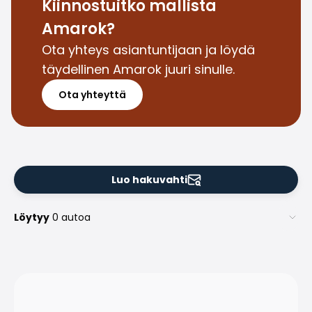
Perheautot
Kiinnostuitko mallista
Farmariautot
Amarok?
Kaupunkiautot
Ota yhteys asiantuntijaan ja löydä
Vetoautot
täydellinen Amarok juuri sinulle.
Pakettiautot
Hyötyajoneuvot
Ota yhteyttä
Huutokauppa-autot
Edulliset autot
Saka Select
Automerkit
Audi
Luo hakuvahti
BMW
Kia
Löytyy
0 autoa
Mercedes-Benz
Polestar
Skoda
Tesla
Toyota
Volkswagen