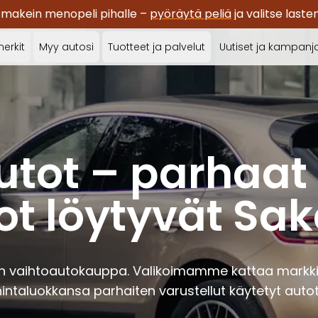
 makein menopeli pihalle –
pyöräytä peliä
ja valitse last
erkit
Myy autosi
Tuotteet ja palvelut
Uutiset ja kampanj
utot – parhaat 
ot löytyvät Sak
n vaihtoautokauppa. Valikoimamme kattaa markki
hintaluokkansa parhaiten varustellut käytetyt autot