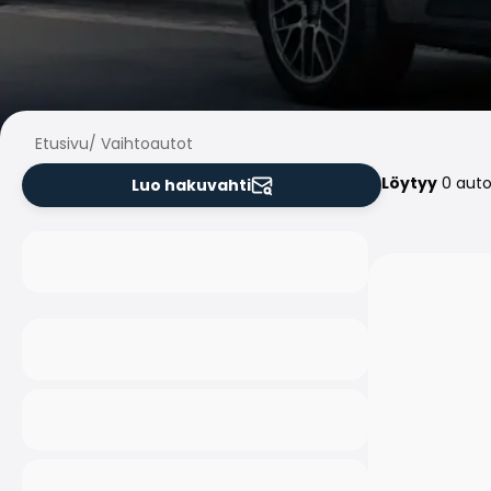
Etusivu
/
Vaihtoautot
Löytyy
0 aut
Luo hakuvahti