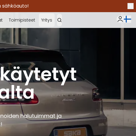
en sähköauto!
Seu
Nykyi
at
Toimipisteet
Yritys
Oma Sak
käytetyt
alta
noiden halutuimmat ja
!