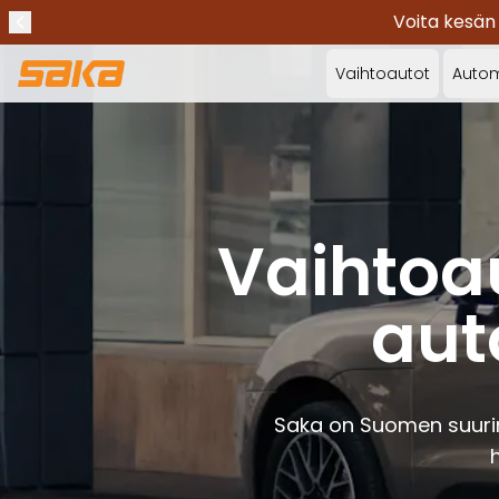
Voita kesän
Edellinen ilmoitus
Lopeta ilmoitukset
✕
Vaihtoautot
Autom
Vaihtoa
aut
Saka on Suomen suuri