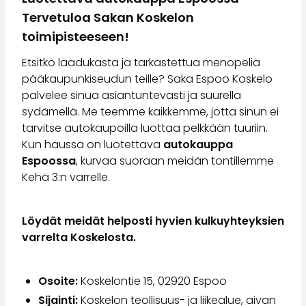
Perheautot
Tervetuloa Sakan Koskelon
Farmariautot
Kaupunkiautot
toimipisteeseen!
Vetoautot
Etsitkö laadukasta ja tarkastettua menopeliä
Pakettiautot
pääkaupunkiseudun teille? Saka Espoo Koskelo
Hyötyajoneuvot
palvelee sinua asiantuntevasti ja suurella
Huutokauppa-autot
sydämellä. Me teemme kaikkemme, jotta sinun ei
Edulliset autot
tarvitse autokaupoilla luottaa pelkkään tuuriin.
Saka Select
Kun haussa on luotettava
autokauppa
Automerkit
Espoossa
, kurvaa suoraan meidän tontillemme
Audi
Kehä 3:n varrelle.
BMW
Kia
Mercedes-Benz
Löydät meidät helposti hyvien kulkuyhteyksien
Polestar
varrelta Koskelosta.
Skoda
Tesla
Toyota
Osoite:
Koskelontie 15, 02920 Espoo
Volkswagen
Sijainti:
Koskelon teollisuus- ja liikealue, aivan