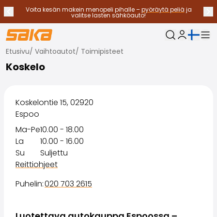
Voita kesän makein menopeli pihalle –
pyöräytä peliä
ja
Edellinen ilmoitus
Seu
Lopeta ilmoitukset
✕
valitse lasten sähköauto!
Nykyinen kieli:
Oma Saka
Etusivu
/
Vaihtoautot
/
Toimipisteet
Vaihtoautot
Koskelo
Käyttövoimat
Katso kaikki vaihtoautot
Sähköautot
Hybridiautot
Koskelontie 15, 02920
Bensiiniautot
Espoo
Dieselautot
Ma-Pe
10.00 - 18.00
Kaasuautot
La
10.00 - 16.00
Ota yhteyttä
Su
Suljettu
Usein kysytyt kysymykset
Reittiohjeet
Autotyypit
Maasturit ja katumaasturit
Puhelin
:
020 703 2615
Nelivedot
Premium-autot
Luotettava autokauppa Espoossa –