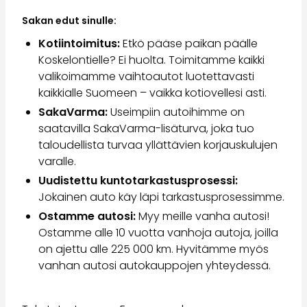
Sakan edut sinulle:
Kotiintoimitus:
Etkö pääse paikan päälle
Koskelontielle? Ei huolta. Toimitamme kaikki
valikoimamme vaihtoautot luotettavasti
kaikkialle Suomeen – vaikka kotiovellesi asti.
SakaVarma:
Useimpiin autoihimme on
saatavilla SakaVarma-lisäturva, joka tuo
taloudellista turvaa yllättävien korjauskulujen
varalle.
Uudistettu kuntotarkastusprosessi:
Jokainen auto käy läpi tarkastusprosessimme.
Ostamme autosi:
Myy meille vanha autosi!
Ostamme alle 10 vuotta vanhoja autoja, joilla
on ajettu alle 225 000 km. Hyvitämme myös
vanhan autosi autokauppojen yhteydessä.