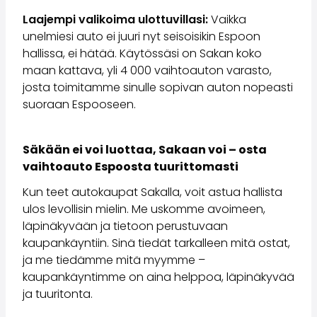
Saka Select
Laajempi valikoima ulottuvillasi:
Vaikka
Uutiset ja kampanjat
unelmiesi auto ei juuri nyt seisoisikin Espoon
Toimipisteet
hallissa, ei hätää. Käytössäsi on Sakan koko
Yritys
maan kattava, yli 4 000 vaihtoauton varasto,
Saka Finland Oy
josta toimitamme sinulle sopivan auton nopeasti
Hallinto
suoraan Espooseen.
Ostotiimi
Yhteydenotto
Rekrytointi
Säkään ei voi luottaa, Sakaan voi – osta
Laskutustiedot
vaihtoauto Espoosta tuurittomasti
Medialle
Kun teet autokaupat Sakalla, voit astua hallista
Kokemuksia Sakasta
ulos levollisin mielin. Me uskomme avoimeen,
Reklamaatiot
läpinäkyvään ja tietoon perustuvaan
kaupankäyntiin. Sinä tiedät tarkalleen mitä ostat,
ja me tiedämme mitä myymme –
kaupankäyntimme on aina helppoa, läpinäkyvää
ja tuuritonta.