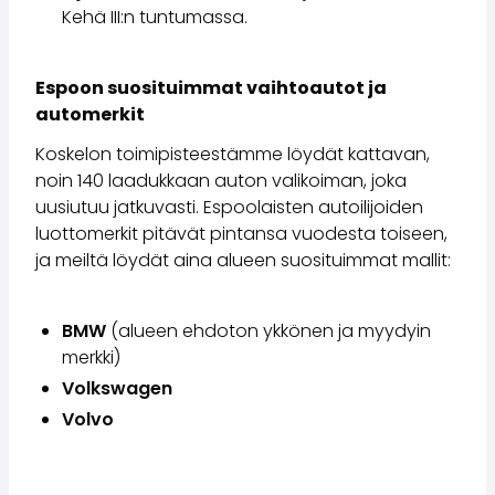
Volvo
Kehä III:n tuntumassa.
Kaikki automerkit
Myy autosi
Espoon suosituimmat vaihtoautot ja
Myy autosi
automerkit
Myy yrityksen auto
Artikkeleita auton myyntiin liittyen
Koskelon toimipisteestämme löydät kattavan,
Muista nämä kun myyt auton!
noin 140 laadukkaan auton valikoiman, joka
Miten säilytän autoni arvon?
uusiutuu jatkuvasti. Espoolaisten autoilijoiden
Tuotteet ja palvelut
luottomerkit pitävät pintansa vuodesta toiseen,
Autoilun lisäpalvelut
ja meiltä löydät aina alueen suosituimmat mallit:
SakaVarma
SakaKasko
Rahoitus
BMW
(alueen ehdoton ykkönen ja myydyin
Kotiintoimitus
merkki)
SakaVarma hyötyajoneuvoille
Volkswagen
Varusteet autoosi
Volvo
Vetokoukut
Renkaat autoon
Auton ostaminen etänä