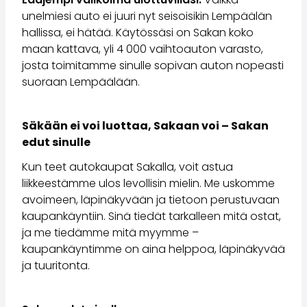
Saka Select
unelmiesi auto ei juuri nyt seisoisikin Lempäälän
Uutiset ja kampanjat
hallissa, ei hätää. Käytössäsi on Sakan koko
Toimipisteet
maan kattava, yli 4 000 vaihtoauton varasto,
Yritys
josta toimitamme sinulle sopivan auton nopeasti
Saka Finland Oy
suoraan Lempäälään.
Hallinto
Ostotiimi
Säkään ei voi luottaa, Sakaan voi – Sakan
Yhteydenotto
edut sinulle
Rekrytointi
Laskutustiedot
Kun teet autokaupat Sakalla, voit astua
Medialle
liikkeestämme ulos levollisin mielin. Me uskomme
Kokemuksia Sakasta
avoimeen, läpinäkyvään ja tietoon perustuvaan
Reklamaatiot
kaupankäyntiin. Sinä tiedät tarkalleen mitä ostat,
ja me tiedämme mitä myymme –
kaupankäyntimme on aina helppoa, läpinäkyvää
ja tuuritonta.