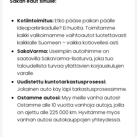
Sakan edut sinulle:
Kotiintoimitus:
Etkö pääse paikan päälle
Ideaparkinkadulle? Ei huolta. Toimitamme
kaikki valikoimamme vaihtoautot luotettavasti
kaikkialle Suomeen – vaikka kotiovellesi asti.
SakaVarma:
Useimpiin autoihimme on
saatavilla SakaVarma-lisäturva, joka tuo
taloudellista turvaa yllättävien korjauskulujen
varalle.
Uudistettu kuntotarkastusprosessi:
Jokainen auto käy läpi tarkastusprosessimme.
Ostamme autosi:
Myy meille vanha autosi!
Ostamme alle 10 vuotta vanhoja autoja, joilla
on ajettu alle 225 000 km. Hyvitämme myös
vanhan autosi autokauppojen yhteydessä.