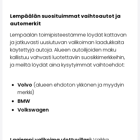
Volvo
Kaikki automerkit
Lempäälän suosituimmat vaihtoautot ja
Myy autosi
automerkit
Myy autosi
Myy yrityksen auto
Lempäälän toimipisteestämme löydät kattavan
Artikkeleita auton myyntiin liittyen
ja jatkuvasti uusiutuvan valikoiman laadukkaita
Muista nämä kun myyt auton!
käytettyjä autoja. Alueen autoilijoiden maku
Miten säilytän autoni arvon?
kallistuu vahvasti luotettaviin suosikkimerkkeihin,
Tuotteet ja palvelut
ja meiltä löydät aina kysytyimmät vaihtoehdot:
Autoilun lisäpalvelut
SakaVarma
Volvo
(alueen ehdoton ykkönen ja myydyin
SakaKasko
merkki)
Rahoitus
Kotiintoimitus
BMW
SakaVarma hyötyajoneuvoille
Volkswagen
Varusteet autoosi
Vetokoukut
Renkaat autoon
Auton ostaminen etänä
Laajempi valikoima ulottuvillasi:
Vaikka