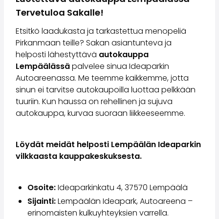
Perheautot
Tervetuloa Sakalle!
Farmariautot
Kaupunkiautot
Etsitkö laadukasta ja tarkastettua menopeliä
Vetoautot
Pirkanmaan teille? Sakan asiantunteva ja
Pakettiautot
helposti lähestyttävä
autokauppa
Hyötyajoneuvot
Lempäälässä
palvelee sinua Ideaparkin
Huutokauppa-autot
Autoareenassa. Me teemme kaikkemme, jotta
Edulliset autot
sinun ei tarvitse autokaupoilla luottaa pelkkään
Saka Select
tuuriin. Kun haussa on rehellinen ja sujuva
Automerkit
autokauppa, kurvaa suoraan liikkeeseemme.
Audi
BMW
Kia
Löydät meidät helposti Lempäälän Ideaparkin
Mercedes-Benz
vilkkaasta kauppakeskuksesta.
Polestar
Skoda
Osoite:
Ideaparkinkatu 4, 37570 Lempäälä
Tesla
Toyota
Sijainti:
Lempäälän Ideapark, Autoareena –
Volkswagen
erinomaisten kulkuyhteyksien varrella.