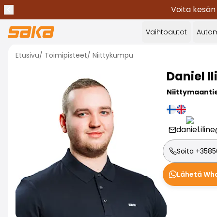
Voita kesän
Edellinen ilmoitus
Lopeta ilmoitukset
✕
Vaihtoautot
Autom
Etusivu
/
Toimipisteet
/
Niittykumpu
Daniel
I
Niittymaantie
daniel.ilin
Soita
+3585
Lähetä Wha