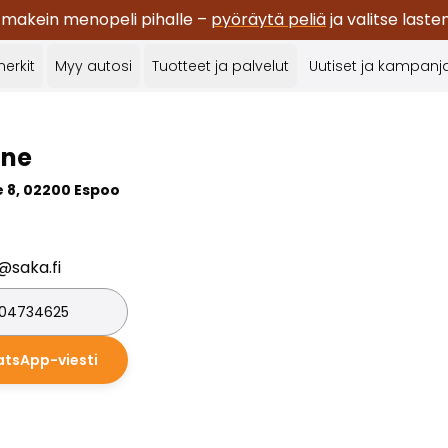
 makein menopeli pihalle –
pyöräytä peliä
ja valitse last
erkit
Myy autosi
Tuotteet ja palvelut
Uutiset ja kampanj
line
 8, 02200 Espoo
e@saka.fi
04734625
tsApp-viesti