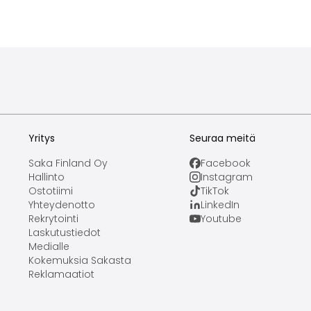
Yritys
Seuraa meitä
Saka Finland Oy
Facebook
Hallinto
Instagram
Ostotiimi
TikTok
Yhteydenotto
LinkedIn
Rekrytointi
Youtube
Laskutustiedot
Medialle
Kokemuksia Sakasta
Reklamaatiot