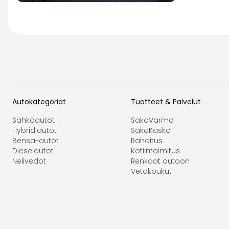
Autokategoriat
Tuotteet & Palvelut
Sähköautot
SakaVarma
Hybridiautot
SakaKasko
Bensa-autot
Rahoitus
Dieselautot
Kotiintoimitus
Nelivedot
Renkaat autoon
Vetokoukut