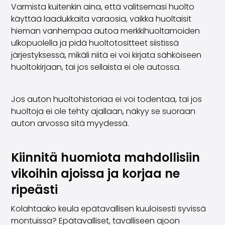
Volvo
Varmista kuitenkin aina, että valitsemasi huolto
Kaikki automerkit
käyttää laadukkaita varaosia, vaikka huoltaisit
Myy autosi
hieman vanhempaa autoa merkkihuoltamoiden
Myy autosi
ulkopuolella ja pidä huoltotositteet siistissä
Myy yrityksen auto
järjestyksessä, mikäli niitä ei voi kirjata sähköiseen
Artikkeleita auton myyntiin liittyen
huoltokirjaan, tai jos sellaista ei ole autossa.
Muista nämä kun myyt auton!
Miten säilytän autoni arvon?
Jos auton huoltohistoriaa ei voi todentaa, tai jos
Tuotteet ja palvelut
huoltoja ei ole tehty ajallaan, näkyy se suoraan
Autoilun lisäpalvelut
auton arvossa sitä myydessä.
SakaVarma
SakaKasko
Rahoitus
Kiinnitä huomiota mahdollisiin
Kotiintoimitus
vikoihin ajoissa ja korjaa ne
SakaVarma hyötyajoneuvoille
Varusteet autoosi
ripeästi
Vetokoukut
Kolahtaako keula epätavallisen kuuloisesti syvissä
Renkaat autoon
montuissa? Epätavalliset, tavalliseen ajoon
Auton ostaminen etänä