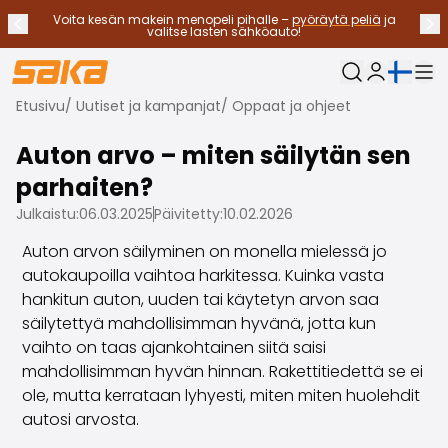
Voita kesän makein menopeli pihalle –
pyöräytä peliä
ja
Edellinen ilmoitus
Seu
Lopeta ilmoitukset
✕
valitse lasten sähköauto!
Nykyinen kieli:
Oma Saka
Etusivu
/
Uutiset ja kampanjat
/
Oppaat ja ohjeet
Vaihtoautot
Käyttövoimat
Auton arvo – miten säilytän sen
Katso kaikki vaihtoautot
parhaiten?
Sähköautot
Hybridiautot
Julkaistu:
06.03.2025
Päivitetty:
10.02.2026
Bensiiniautot
Auton arvon säilyminen on monella mielessä jo
Dieselautot
autokaupoilla vaihtoa harkitessa. Kuinka vasta
Kaasuautot
hankitun auton, uuden tai käytetyn arvon saa
Ota yhteyttä
säilytettyä mahdollisimman hyvänä, jotta kun
Usein kysytyt kysymykset
vaihto on taas ajankohtainen siitä saisi
Autotyypit
mahdollisimman hyvän hinnan. Rakettitiedettä se ei
Maasturit ja katumaasturit
ole, mutta kerrataan lyhyesti, miten miten huolehdit
Nelivedot
autosi arvosta.
Premium-autot