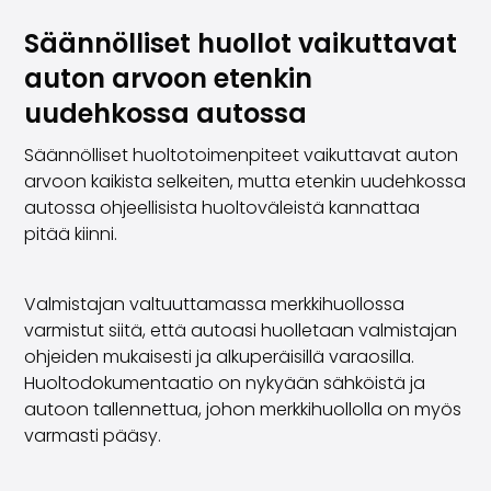
Perheautot
Farmariautot
Säännölliset huollot vaikuttavat
Kaupunkiautot
auton arvoon etenkin
Vetoautot
uudehkossa autossa
Pakettiautot
Hyötyajoneuvot
Säännölliset huoltotoimenpiteet vaikuttavat auton
Huutokauppa-autot
arvoon kaikista selkeiten, mutta etenkin uudehkossa
Edulliset autot
autossa ohjeellisista huoltoväleistä kannattaa
Saka Select
pitää kiinni.
Automerkit
Audi
BMW
Valmistajan valtuuttamassa merkkihuollossa
Kia
varmistut siitä, että autoasi huolletaan valmistajan
Mercedes-Benz
ohjeiden mukaisesti ja alkuperäisillä varaosilla.
Polestar
Huoltodokumentaatio on nykyään sähköistä ja
Skoda
autoon tallennettua, johon merkkihuollolla on myös
Tesla
varmasti pääsy.
Toyota
Volkswagen