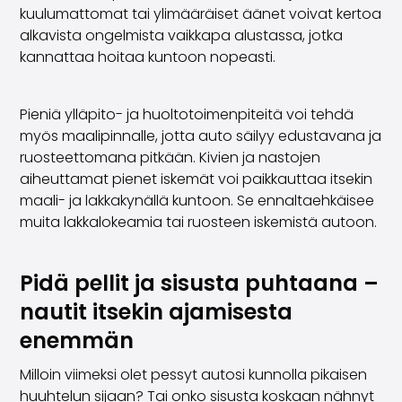
kuulumattomat tai ylimääräiset äänet voivat kertoa
Saka Select
alkavista ongelmista vaikkapa alustassa, jotka
Uutiset ja kampanjat
kannattaa hoitaa kuntoon nopeasti.
Toimipisteet
Yritys
Saka Finland Oy
Pieniä ylläpito- ja huoltotoimenpiteitä voi tehdä
Hallinto
myös maalipinnalle, jotta auto säilyy edustavana ja
Ostotiimi
ruosteettomana pitkään. Kivien ja nastojen
Yhteydenotto
aiheuttamat pienet iskemät voi paikkauttaa itsekin
Rekrytointi
maali- ja lakkakynällä kuntoon. Se ennaltaehkäisee
Laskutustiedot
muita lakkalokeamia tai ruosteen iskemistä autoon.
Medialle
Kokemuksia Sakasta
Reklamaatiot
Pidä pellit ja sisusta puhtaana –
nautit itsekin ajamisesta
enemmän
Milloin viimeksi olet pessyt autosi kunnolla pikaisen
huuhtelun sijaan? Tai onko sisusta koskaan nähnyt