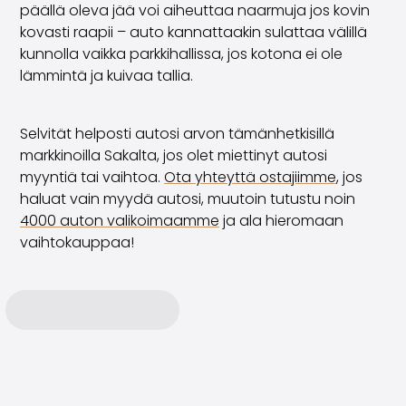
päällä oleva jää voi aiheuttaa naarmuja jos kovin
kovasti raapii – auto kannattaakin sulattaa välillä
kunnolla vaikka parkkihallissa, jos kotona ei ole
lämmintä ja kuivaa tallia.
Selvität helposti autosi arvon tämänhetkisillä
markkinoilla Sakalta, jos olet miettinyt autosi
myyntiä tai vaihtoa.
Ota yhteyttä ostajiimme
, jos
haluat vain myydä autosi, muutoin tutustu noin
4000 auton valikoimaamme
ja ala hieromaan
vaihtokauppaa!