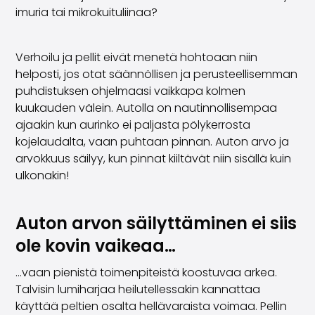
imuria tai mikrokuituliinaa?
Verhoilu ja pellit eivät menetä hohtoaan niin
helposti, jos otat säännöllisen ja perusteellisemman
puhdistuksen ohjelmaasi vaikkapa kolmen
kuukauden välein. Autolla on nautinnollisempaa
ajaakin kun aurinko ei paljasta pölykerrosta
kojelaudalta, vaan puhtaan pinnan. Auton arvo ja
arvokkuus säilyy, kun pinnat kiiltävät niin sisällä kuin
ulkonakin!
Auton arvon säilyttäminen ei siis
ole kovin vaikeaa…
…vaan pienistä toimenpiteistä koostuvaa arkea.
Talvisin lumiharjaa heilutellessakin kannattaa
käyttää peltien osalta hellävaraista voimaa. Pellin