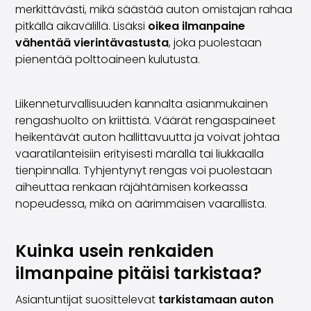
Volvo
merkittävästi, mikä säästää auton omistajan rahaa
Kaikki automerkit
pitkällä aikavälillä. Lisäksi
oikea ilmanpaine
Myy autosi
vähentää vierintävastusta
, joka puolestaan
Myy autosi
pienentää polttoaineen kulutusta.
Myy yrityksen auto
Artikkeleita auton myyntiin liittyen
Liikenneturvallisuuden kannalta asianmukainen
Muista nämä kun myyt auton!
rengashuolto on kriittistä. Väärät rengaspaineet
Miten säilytän autoni arvon?
heikentävät auton hallittavuutta ja voivat johtaa
Tuotteet ja palvelut
vaaratilanteisiin erityisesti märällä tai liukkaalla
Autoilun lisäpalvelut
tienpinnalla. Tyhjentynyt rengas voi puolestaan
SakaVarma
aiheuttaa renkaan räjähtämisen korkeassa
SakaKasko
nopeudessa, mikä on äärimmäisen vaarallista.
Rahoitus
Kotiintoimitus
SakaVarma hyötyajoneuvoille
Kuinka usein renkaiden
Varusteet autoosi
ilmanpaine pitäisi tarkistaa?
Vetokoukut
Renkaat autoon
Asiantuntijat suosittelevat
tarkistamaan auton
Auton ostaminen etänä