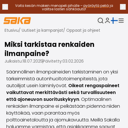
Voita kesän makein menopeli pihalle –
pyöräytä peliä
ja
Edellinen ilmoitus
Seu
Lopeta ilmoitukset
✕
valitse lasten sähköauto!
Nykyinen kieli:
Oma Saka
Etusivu
/
Uutiset ja kampanjat
/
Oppaat ja ohjeet
Vaihtoautot
Käyttövoimat
Miksi tarkistaa renkaiden
Katso kaikki vaihtoautot
ilmanpaine?
Sähköautot
Hybridiautot
Julkaistu:
18.07.2025
Päivitetty:
03.02.2026
Bensiiniautot
Säännöllinen ilmanpaineiden tarkistaminen on yksi
Dieselautot
tärkeimmistä autonhuoltotoimenpiteistä, jota
Kaasuautot
autoilijat usein laiminlyövät.
Oikeat rengaspaineet
Ota yhteyttä
vaikuttavat merkittävästi sekä turvallisuuteen
Usein kysytyt kysymykset
että ajoneuvon suorituskykyyn
. Optimaalinen
Autotyypit
renkaiden ilmanpaine ei pelkästään pidennä niiden
Maasturit ja katumaasturit
käyttöikää, vaan parantaa myös
Nelivedot
polttoainetaloutta ja ajomukavuutta. Meillä Sakalla
Premium-autot
haluamme varmistaa, että asiakkaamme saavat