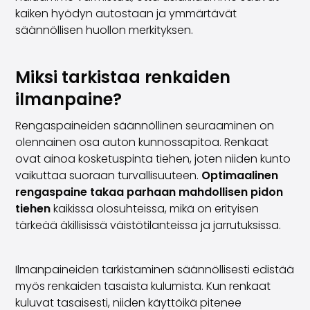
Perheautot
kaiken hyödyn autostaan ja ymmärtävät
Farmariautot
säännöllisen huollon merkityksen.
Kaupunkiautot
Vetoautot
Pakettiautot
Miksi tarkistaa renkaiden
Hyötyajoneuvot
ilmanpaine?
Huutokauppa-autot
Edulliset autot
Rengaspaineiden säännöllinen seuraaminen on
Saka Select
olennainen osa auton kunnossapitoa. Renkaat
Automerkit
ovat ainoa kosketuspinta tiehen, joten niiden kunto
Audi
vaikuttaa suoraan turvallisuuteen.
Optimaalinen
BMW
rengaspaine takaa parhaan mahdollisen pidon
Kia
tiehen
kaikissa olosuhteissa, mikä on erityisen
Mercedes-Benz
tärkeää äkillisissä väistötilanteissa ja jarrutuksissa.
Polestar
Skoda
Tesla
Ilmanpaineiden tarkistaminen säännöllisesti edistää
Toyota
myös renkaiden tasaista kulumista. Kun renkaat
Volkswagen
kuluvat tasaisesti, niiden käyttöikä pitenee