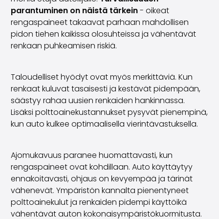
parantuminen on näistä tärkein
- oikeat
rengaspaineet takaavat parhaan mahdollisen
pidon tiehen kaikissa olosuhteissa ja vähentävät
renkaan puhkeamisen riskiä.
Taloudelliset hyödyt ovat myös merkittäviä. Kun
renkaat kuluvat tasaisesti ja kestävät pidempään,
säästyy rahaa uusien renkaiden hankinnassa.
Lisäksi polttoainekustannukset pysyvät pienempinä,
kun auto kulkee optimaalisella vierintävastuksella.
Ajomukavuus paranee huomattavasti, kun
rengaspaineet ovat kohdillaan. Auto käyttäytyy
ennakoitavasti, ohjaus on kevyempää ja tärinät
vähenevät. Ympäristön kannalta pienentyneet
polttoainekulut ja renkaiden pidempi käyttöikä
vähentävät auton kokonaisympäristökuormitusta.