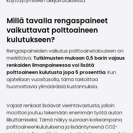
käyttäytymiseen äkkijarrutuksessa.
Millä tavalla rengaspaineet
vaikuttavat polttoaineen
kulutukseen?
Rengaspaineiden vaikutus polttoainetalouteen on
merkittävä.
Tutkimusten mukaan 0,5 barin vajaus
renkaiden ilmanpaineessa voi lisätä
polttoaineen kulutusta jopa 5 prosenttia
. Kun
ajatellaan vuositasolla, tämä tarkoittaa
huomattavia ylimääräisiä kustannuksia.
Vajaat renkaat lisäävät vierintävastusta, jolloin
moottori joutuu tekemään enemmän työtä auton
liikuttamiseksi. Tämä näkyy suoraan korkeampana
polttoaineenkulutuksena ja lisääntyneenä CO2-