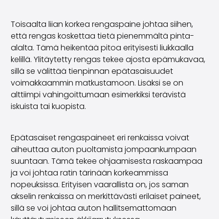
Toisaalta liian korkea rengaspaine johtaa siihen,
että rengas koskettaa tietä pienemmältä pinta-
alalta. Tämä heikentää pitoa erityisesti liukkaalla
kelillä. Ylitäytetty rengas tekee ajosta epämukavaa,
sillä se välittää tienpinnan epätasaisuudet
voimakkaammin matkustamoon. Lisäksi se on
alttiimpi vahingoittumaan esimerkiksi terävistä
iskuista tai kuopista.
Epätasaiset rengaspaineet eri renkaissa voivat
aiheuttaa auton puoltamista jompaankumpaan
suuntaan. Tämä tekee ohjaamisesta raskaampaa
ja voi johtaa ratin tärinään korkeammissa
nopeuksissa. Erityisen vaarallista on, jos saman
akselin renkaissa on merkittävästi erilaiset paineet,
sillä se voi johtaa auton hallitsemattomaan