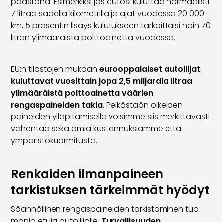
päästönä. Esimerkiksi jos autosi kuluttaa normaalisti
7 litraa sadalla kilometrillä ja ajat vuodessa 20 000
km, 5 prosentin lisäys kulutukseen tarkoittaisi noin 70
litran ylimääräistä polttoainetta vuodessa.
EU:n tilastojen mukaan
eurooppalaiset autoilijat
kuluttavat vuosittain jopa 2,5 miljardia litraa
ylimääräistä polttoainetta väärien
rengaspaineiden takia
. Pelkästään oikeiden
paineiden ylläpitämisellä voisimme siis merkittävästi
vähentää sekä omia kustannuksiamme että
ympäristökuormitusta.
Renkaiden ilmanpaineen
tarkistuksen tärkeimmät hyödyt
Säännöllinen rengaspaineiden tarkistaminen tuo
monia etuja autoilijalle.
Turvallisuuden