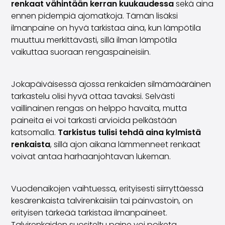
renkaat vähintään kerran kuukaudessa
sekä aina
Saka Select
ennen pidempiä ajomatkoja. Tämän lisäksi
Uutiset ja kampanjat
ilmanpaine on hyvä tarkistaa aina, kun lämpötila
Toimipisteet
muuttuu merkittävästi, sillä ilman lämpötila
Yritys
vaikuttaa suoraan rengaspaineisiin.
Saka Finland Oy
Hallinto
Ostotiimi
Jokapäiväisessä ajossa renkaiden silmämääräinen
Yhteydenotto
tarkastelu olisi hyvä ottaa tavaksi. Selvästi
Rekrytointi
vaillinainen rengas on helppo havaita, mutta
Laskutustiedot
paineita ei voi tarkasti arvioida pelkästään
Medialle
katsomalla.
Tarkistus tulisi tehdä aina kylmistä
Kokemuksia Sakasta
renkaista
, sillä ajon aikana lämmenneet renkaat
Reklamaatiot
voivat antaa harhaanjohtavan lukeman.
Vuodenaikojen vaihtuessa, erityisesti siirryttäessä
kesärenkaista talvirenkaisiin tai päinvastoin, on
erityisen tärkeää tarkistaa ilmanpaineet.
Talvirenkaiden suositeltu paine voi poiketa