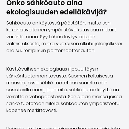
Onko sähköauto aina
Volvo
Kaikki automerkit
ekologisuuden edelläkävijä?
Myy autosi
Sähköauto on käytössä päästötön, mutta sen
Myy autosi
kokonaisvaltainen ympäristövaikutus saa mittarit
Myy yrityksen auto
värähtämään. Syy tähän löytyy akkujen
Artikkeleita auton myyntiin liittyen
valmistuksesta, minkä vuoksi sen alkuhiilijalanjälki voi
Muista nämä kun myyt auton!
olla suurempi kuin polttomoottoriauton.
Miten säilytän autoni arvon?
Tuotteet ja palvelut
Autoilun lisäpalvelut
Käyttövaiheen ekologisuus riippuu täysin
SakaVarma
sähköntuotannon tavasta. Suomen kaltaisessa
SakaKasko
maassa, jossa sähkö tuotetaan suurelta osin
Rahoitus
uusiutuvilla energialähteillä, sähköauton käyttö on
Kotiintoimitus
verrattain vähäpäästöistä. Sen sijaan maissa joissa
SakaVarma hyötyajoneuvoille
sähkö tuotetaan hiilellä, sähköauton ympäristöetu
Varusteet autoosi
kapenee merkittävästi.
Vetokoukut
Renkaat autoon
Auton ostaminen etänä
Hybridiautot tarjoavat toimivan kompromissin, joka