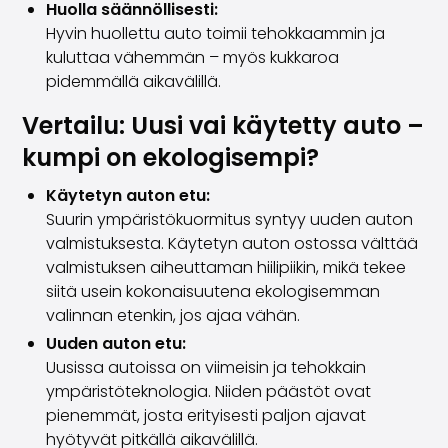
Huolla säännöllisesti:
Hyvin huollettu auto toimii tehokkaammin ja
kuluttaa vähemmän – myös kukkaroa
pidemmällä aikavälillä.
Vertailu: Uusi vai käytetty auto –
kumpi on ekologisempi?
Käytetyn auton etu:
Suurin ympäristökuormitus syntyy uuden auton
valmistuksesta. Käytetyn auton ostossa välttää
valmistuksen aiheuttaman hiilipiikin, mikä tekee
siitä usein kokonaisuutena ekologisemman
valinnan etenkin, jos ajaa vähän.
Uuden auton etu:
Uusissa autoissa on viimeisin ja tehokkain
ympäristöteknologia. Niiden päästöt ovat
pienemmät, josta erityisesti paljon ajavat
hyötyvät pitkällä aikavälillä.