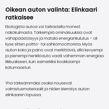
Perheautot
Farmariautot
Oikean auton valinta: Elinkaari
Kaupunkiautot
ratkaisee
Vetoautot
Pakettiautot
Ekologista autoa voi tarkastella monest
Hyötyajoneuvot
näkökulmasta. Tärkeimpiä ominaisuuksia ovat
Huutokauppa-autot
vähäpäästöisyys ja matala energiankulutus – oli
Edulliset autot
kyse sitten poltto- tai sähkömoottorista. Myös
Saka Select
auton koko ja paino ovat merkittäviä, sillä kevyempi
Automerkit
ja pienempi henkilöauto vaatii vähemmän energiaa
Audi
liikkuakseen, kuin esimerkiksi kookkaampi
BMW
katumaasturi.
Kia
Mercedes-Benz
Polestar
Yhä tärkeämmäksi osaksi nousevat
Skoda
valmistusmateriaalit ja niiden kierrätys auton
Tesla
elinkaaren lopussa.
Toyota
Volkswagen