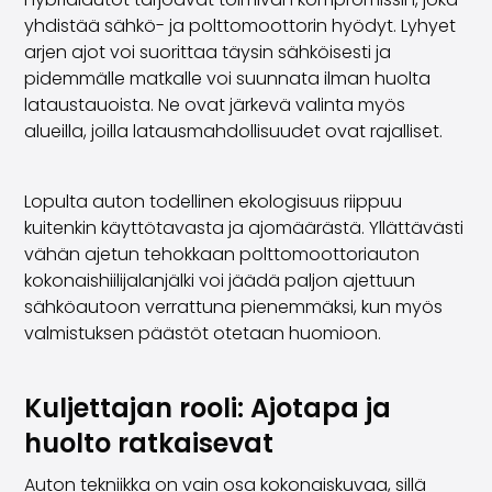
Saka Select
yhdistää sähkö- ja polttomoottorin hyödyt. Lyhyet
Uutiset ja kampanjat
arjen ajot voi suorittaa täysin sähköisesti ja
Toimipisteet
pidemmälle matkalle voi suunnata ilman huolta
Yritys
lataustauoista. Ne ovat järkevä valinta myös
Saka Finland Oy
alueilla, joilla latausmahdollisuudet ovat rajalliset.
Hallinto
Ostotiimi
Lopulta auton todellinen ekologisuus riippuu
Yhteydenotto
kuitenkin käyttötavasta ja ajomäärästä. Yllättävästi
Rekrytointi
vähän ajetun tehokkaan polttomoottoriauton
Laskutustiedot
kokonaishiilijalanjälki voi jäädä paljon ajettuun
Medialle
sähköautoon verrattuna pienemmäksi, kun myös
Kokemuksia Sakasta
valmistuksen päästöt otetaan huomioon.
Reklamaatiot
Kuljettajan rooli: Ajotapa ja
huolto ratkaisevat
Auton tekniikka on vain osa kokonaiskuvaa, sillä