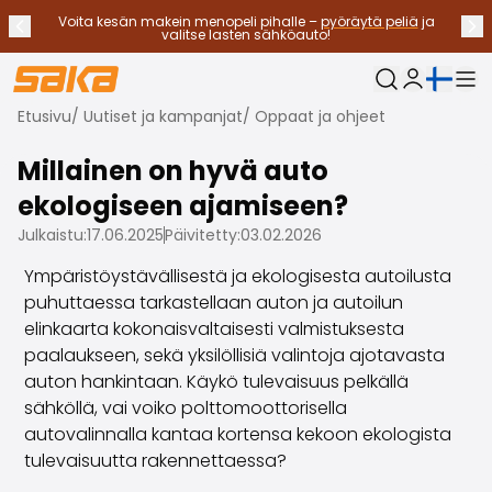
Voita kesän makein menopeli pihalle –
pyöräytä peliä
ja
Edellinen ilmoitus
Seu
Lopeta ilmoitukset
✕
valitse lasten sähköauto!
Nykyinen kieli:
Oma Saka
Etusivu
/
Uutiset ja kampanjat
/
Oppaat ja ohjeet
Vaihtoautot
Käyttövoimat
Millainen on hyvä auto
Katso kaikki vaihtoautot
ekologiseen ajamiseen?
Sähköautot
Hybridiautot
Julkaistu:
17.06.2025
Päivitetty:
03.02.2026
Bensiiniautot
Ympäristöystävällisestä ja ekologisesta autoilusta
Dieselautot
puhuttaessa tarkastellaan auton ja autoilun
Kaasuautot
elinkaarta kokonaisvaltaisesti valmistuksesta
Ota yhteyttä
paalaukseen, sekä yksilöllisiä valintoja ajotavasta
Usein kysytyt kysymykset
auton hankintaan. Käykö tulevaisuus pelkällä
Autotyypit
sähköllä, vai voiko polttomoottorisella
Maasturit ja katumaasturit
autovalinnalla kantaa kortensa kekoon ekologista
Nelivedot
tulevaisuutta rakennettaessa?
Premium-autot