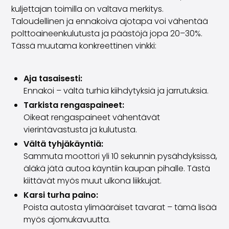
kuljettajan toimilla on valtava merkitys.
Taloudellinen ja ennakoiva ajotapa voi vähentää
polttoaineenkulutusta ja päästöjä jopa 20–30%.
Tässä muutama konkreettinen vinkki:
Aja tasaisesti:
Ennakoi – vältä turhia kiihdytyksiä ja jarrutuksia.
Tarkista rengaspaineet:
Oikeat rengaspaineet vähentävät
vierintävastusta ja kulutusta.
Vältä tyhjäkäyntiä:
Sammuta moottori yli 10 sekunnin pysähdyksissä,
äläkä jätä autoa käyntiin kaupan pihalle. Tästä
kiittävät myös muut ulkona liikkujat.
Karsi turha paino:
Poista autosta ylimääräiset tavarat – tämä lisää
myös ajomukavuutta.