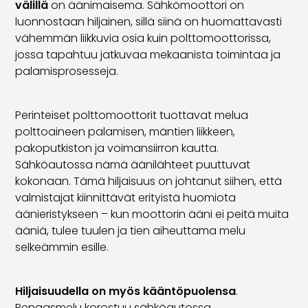
välillä
on äänimaisema. Sähkömoottori on
Saka Select
luonnostaan hiljainen, sillä siinä on huomattavasti
Uutiset ja kampanjat
vähemmän liikkuvia osia kuin polttomoottorissa,
Toimipisteet
jossa tapahtuu jatkuvaa mekaanista toimintaa ja
Yritys
palamisprosesseja.
Saka Finland Oy
Hallinto
Ostotiimi
Perinteiset polttomoottorit tuottavat melua
Yhteydenotto
polttoaineen palamisen, mäntien liikkeen,
Rekrytointi
pakoputkiston ja voimansiirron kautta.
Laskutustiedot
Sähköautossa nämä äänilähteet puuttuvat
Medialle
kokonaan. Tämä hiljaisuus on johtanut siihen, että
Kokemuksia Sakasta
valmistajat kiinnittävät erityistä huomiota
Reklamaatiot
äänieristykseen – kun moottorin ääni ei peitä muita
ääniä, tulee tuulen ja tien aiheuttama melu
selkeämmin esille.
Hiljaisuudella on myös kääntöpuolensa
.
Rengasmelu korostuu sähköautossa