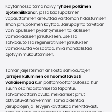
Käytännössä tämä näkyy
"yhden polkimen
ajotekniikkana"
, jossa kaasupolkimen
vapauttaminen aiheuttaa välittömän hidastumisen
ilman jarrupolkimen käyttöä. Jarrupoljinta tarvitaan
vain lopulliseen pysähtymiseen tai äkilliseen
voimakkaaseen jarrutukseen. Useissa
sähköautoissa regeneratiivisen jarrutuksen
voimakkuutta voi säätää, mikä mahdollistaa
ajotyylin mukauttamisen.
Tämän järjestelmän ansiosta sähköautojen
jarrujen kuluminen on huomattavasti
vähäisempää
kuin polttomoottoriautoissa. Kun
suurin osa hidastamisesta tapahtuu
sähkömoottorin avulla, mekaaniset jarrut
aktivoituvat harvemmin. Tämä pidentää
jarrupalojen ja -levyjen käyttöikää merkittävästi,