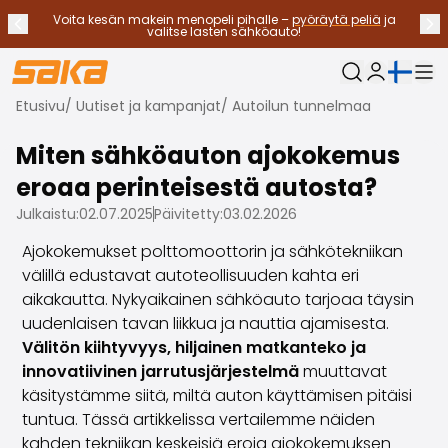
Voita kesän makein menopeli pihalle –
pyöräytä peliä
ja
Edellinen ilmoitus
Seu
Lopeta ilmoitukset
✕
valitse lasten sähköauto!
Nykyinen kieli:
Oma Saka
Etusivu
/
Uutiset ja kampanjat
/
Autoilun tunnelmaa
Vaihtoautot
Käyttövoimat
Miten sähköauton ajokokemus
Katso kaikki vaihtoautot
eroaa perinteisestä autosta?
Sähköautot
Hybridiautot
Julkaistu:
02.07.2025
Päivitetty:
03.02.2026
Bensiiniautot
Ajokokemukset polttomoottorin ja sähkötekniikan
Dieselautot
välillä edustavat autoteollisuuden kahta eri
Kaasuautot
aikakautta. Nykyaikainen sähköauto tarjoaa täysin
Ota yhteyttä
uudenlaisen tavan liikkua ja nauttia ajamisesta.
Usein kysytyt kysymykset
Välitön kiihtyvyys, hiljainen matkanteko ja
Autotyypit
innovatiivinen jarrutusjärjestelmä
muuttavat
Maasturit ja katumaasturit
käsitystämme siitä, miltä auton käyttämisen pitäisi
Nelivedot
tuntua. Tässä artikkelissa vertailemme näiden
Premium-autot
kahden tekniikan keskeisiä eroja ajokokemuksen