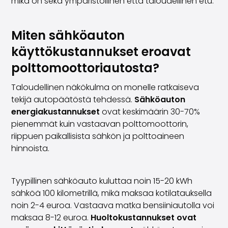
mikä on sekä ympäristöllinen että taloudellinen etu.
Miten sähköauton
käyttökustannukset eroavat
polttomoottoriautosta?
Taloudellinen näkökulma on monelle ratkaiseva
tekijä autopäätöstä tehdessä.
Sähköauton
energiakustannukset
ovat keskimäärin 30-70%
pienemmät kuin vastaavan polttomoottorin,
riippuen paikallisista sähkön ja polttoaineen
hinnoista.
Tyypillinen sähköauto kuluttaa noin 15-20 kWh
sähköä 100 kilometrillä, mikä maksaa kotilatauksella
noin 2-4 euroa. Vastaava matka bensiiniautolla voi
maksaa 8-12 euroa.
Huoltokustannukset ovat