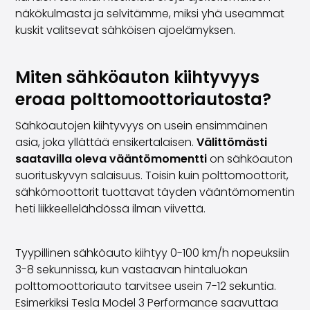
Perheautot
näkökulmasta ja selvitämme, miksi yhä useammat
Farmariautot
kuskit valitsevat sähköisen ajoelämyksen.
Kaupunkiautot
Vetoautot
Pakettiautot
Miten sähköauton kiihtyvyys
Hyötyajoneuvot
eroaa polttomoottoriautosta?
Huutokauppa-autot
Edulliset autot
Sähköautojen kiihtyvyys on usein ensimmäinen
Saka Select
asia, joka yllättää ensikertalaisen.
Välittömästi
Automerkit
saatavilla oleva vääntömomentti
on sähköauton
Audi
suorituskyvyn salaisuus. Toisin kuin polttomoottorit,
BMW
sähkömoottorit tuottavat täyden vääntömomentin
Kia
heti liikkeellelähdössä ilman viivettä.
Mercedes-Benz
Polestar
Skoda
Tyypillinen sähköauto kiihtyy 0-100 km/h nopeuksiin
Tesla
3-8 sekunnissa, kun vastaavan hintaluokan
Toyota
polttomoottoriauto tarvitsee usein 7-12 sekuntia.
Volkswagen
Esimerkiksi Tesla Model 3 Performance saavuttaa