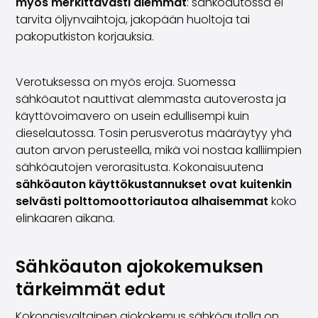
myös merkittävästi alemmat
: sähköautossa ei
tarvita öljynvaihtoja, jakopään huoltoja tai
pakoputkiston korjauksia.
Verotuksessa on myös eroja. Suomessa
sähköautot nauttivat alemmasta autoverosta ja
käyttövoimavero on usein edullisempi kuin
dieselautossa. Tosin perusverotus määräytyy yhä
auton arvon perusteella, mikä voi nostaa kalliimpien
sähköautojen verorasitusta. Kokonaisuutena
sähköauton käyttökustannukset ovat kuitenkin
selvästi polttomoottoriautoa alhaisemmat
koko
elinkaaren aikana.
Sähköauton ajokokemuksen
tärkeimmät edut
Kokonaisvaltainen ajokokemus sähköautolla on