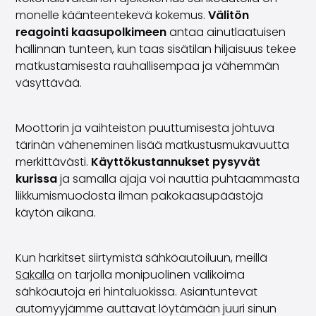
monelle käänteentekevä kokemus.
Välitön
reagointi kaasupolkimeen
antaa ainutlaatuisen
hallinnan tunteen, kun taas sisätilan hiljaisuus tekee
matkustamisesta rauhallisempaa ja vähemmän
väsyttävää.
Moottorin ja vaihteiston puuttumisesta johtuva
tärinän väheneminen lisää matkustusmukavuutta
merkittävästi.
Käyttökustannukset pysyvät
kurissa
ja samalla ajaja voi nauttia puhtaammasta
liikkumismuodosta ilman pakokaasupäästöjä
käytön aikana.
Kun harkitset siirtymistä sähköautoiluun, meillä
Sakalla
on tarjolla monipuolinen valikoima
sähköautoja eri hintaluokissa. Asiantuntevat
automyyjämme auttavat löytämään juuri sinun