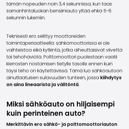
Volvo
tämän nopeuden noin 3,4 sekunnissa, kun taas
Kaikki automerkit
samanhintaluokan bensiiniauto yltää ehkä 5-6
Myy autosi
sekunnin lukemiin.
Myy autosi
Myy yrityksen auto
Teknisesti ero selittyy moottoreiden
Artikkeleita auton myyntiin liittyen
toimintaperiaatteella: sähkömoottorissa ei ole
Muista nämä kun myyt auton!
vaihteistoa eikä kytkintä, jotka aiheuttaisivat viivettä
Miten säilytän autoni arvon?
tai tehohäviötä. Polttomoottori puolestaan vaatii
Tuotteet ja palvelut
kierrosten nostamisen tietylle tasolle ennen kuin
Autoilun lisäpalvelut
täysi teho on käytettävissä. Tämä luo sähköautoon
SakaVarma
ainutlaatuisen sulavuuden tunteen, jossa
kiihdytys
SakaKasko
on aina lineaarista ja välitöntä
.
Rahoitus
Kotiintoimitus
SakaVarma hyötyajoneuvoille
Miksi sähköauto on hiljaisempi
Varusteet autoosi
kuin perinteinen auto?
Vetokoukut
Renkaat autoon
Merkittävin ero sähkö- ja polttomoottoriauton
Auton ostaminen etänä