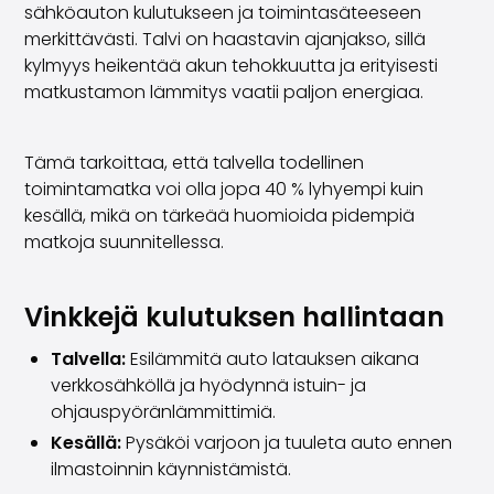
sähköauton kulutukseen ja toimintasäteeseen
merkittävästi. Talvi on haastavin ajanjakso, sillä
kylmyys heikentää akun tehokkuutta ja erityisesti
matkustamon lämmitys vaatii paljon energiaa.
Tämä tarkoittaa, että talvella todellinen
toimintamatka voi olla jopa 40 % lyhyempi kuin
kesällä, mikä on tärkeää huomioida pidempiä
matkoja suunnitellessa.
Vinkkejä kulutuksen hallintaan
Talvella:
Esilämmitä auto latauksen aikana
verkkosähköllä ja hyödynnä istuin- ja
ohjauspyöränlämmittimiä.
Kesällä:
Pysäköi varjoon ja tuuleta auto ennen
ilmastoinnin käynnistämistä.