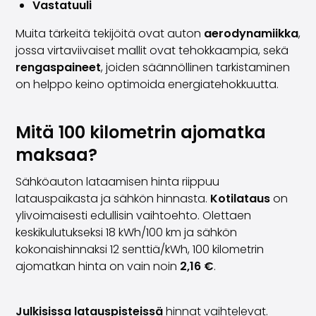
Vastatuuli
Saka Select
Uutiset ja kampanjat
Muita tärkeitä tekijöitä ovat auton
aerodynamiikka
,
Toimipisteet
jossa virtaviivaiset mallit ovat tehokkaampia, sekä
Yritys
rengaspaineet
, joiden säännöllinen tarkistaminen
Saka Finland Oy
on helppo keino optimoida energiatehokkuutta.
Hallinto
Ostotiimi
Mitä 100 kilometrin ajomatka
Yhteydenotto
Rekrytointi
maksaa?
Laskutustiedot
Sähköauton lataamisen hinta riippuu
Medialle
latauspaikasta ja sähkön hinnasta.
Kotilataus
on
Kokemuksia Sakasta
ylivoimaisesti edullisin vaihtoehto. Olettaen
Reklamaatiot
keskikulutukseksi 18 kWh/100 km ja sähkön
kokonaishinnaksi 12 senttiä/kWh, 100 kilometrin
ajomatkan hinta on vain noin
2,16 €
.
Julkisissa latauspisteissä
hinnat vaihtelevat.