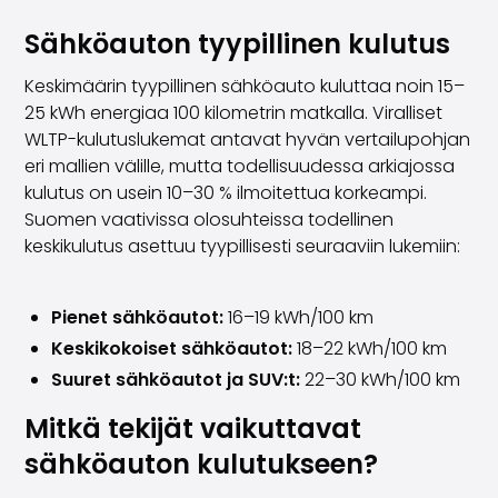
Perheautot
Farmariautot
Sähköauton tyypillinen kulutus
Kaupunkiautot
Vetoautot
Keskimäärin tyypillinen sähköauto kuluttaa noin 15–
Pakettiautot
25 kWh energiaa 100 kilometrin matkalla. Viralliset
Hyötyajoneuvot
WLTP-kulutuslukemat antavat hyvän vertailupohjan
Huutokauppa-autot
eri mallien välille, mutta todellisuudessa arkiajossa
Edulliset autot
kulutus on usein 10–30 % ilmoitettua korkeampi.
Saka Select
Suomen vaativissa olosuhteissa todellinen
Automerkit
keskikulutus asettuu tyypillisesti seuraaviin lukemiin:
Audi
BMW
Pienet sähköautot:
16–19 kWh/100 km
Kia
Keskikokoiset sähköautot:
18–22 kWh/100 km
Mercedes-Benz
Polestar
Suuret sähköautot ja SUV:t:
22–30 kWh/100 km
Skoda
Mitkä tekijät vaikuttavat
Tesla
Toyota
sähköauton kulutukseen?
Volkswagen