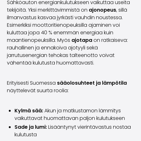
Sähköauton energiankulutukseen vaikuttaa useita
Volvo
tekijöitä. Yksi merkittävimmistä on
ajonopeus
, sillä
Kaikki automerkit
ilmanvastus kasvaa jyrkästi vauhdin noustessa.
Myy autosi
Esimerkiksi moottoritienopeuksilla ajaminen voi
Myy autosi
kuluttaa jopa 40 % enemmän energiaa kuin
Myy yrityksen auto
maantienopeuksilla. Myös
ajotapa
on ratkaiseva:
Artikkeleita auton myyntiin liittyen
rauhallinen ja ennakoiva ajotyyli sekä
Muista nämä kun myyt auton!
jarrutusenergian tehokas talteenotto voivat
Miten säilytän autoni arvon?
vähentää kulutusta huomattavasti.
Tuotteet ja palvelut
Autoilun lisäpalvelut
SakaVarma
Erityisesti Suomessa
sääolosuhteet ja lämpötila
SakaKasko
näyttelevät suurta roolia:
Rahoitus
Kotiintoimitus
SakaVarma hyötyajoneuvoille
Kylmä sää:
Akun ja matkustamon lämmitys
Varusteet autoosi
vaikuttavat huomattavan paljon kulutukseen
Vetokoukut
Sade ja lumi:
Lisääntynyt vierintävastus nostaa
Renkaat autoon
kulutusta
Auton ostaminen etänä