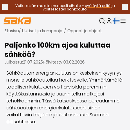
Voita kesän makein menopeli pihalle –
pyöräytä peliä
ja
Edellinen ilmoitus
Seu
Lopeta ilmoitukset
✕
valitse lasten sähköauto!
Nykyinen kieli:
Oma Saka
Etusivu
/
Uutiset ja kampanjat
/
Oppaat ja ohjeet
Vaihtoautot
Käyttövoimat
Paljonko 100km ajoa kuluttaa
Katso kaikki vaihtoautot
sähköä?
Sähköautot
Hybridiautot
Julkaistu:
21.07.2025
Päivitetty:
03.02.2026
Bensiiniautot
Sähköauton energiankulutus on keskeinen kysymys
Dieselautot
monelle sähköautoilua harkitsevalle. Ymmärtämällä
Kaasuautot
todellisen kulutuksen voit arvioida paremmin
Ota yhteyttä
käyttökustannuksia ja suunnitella matkojasi
Usein kysytyt kysymykset
tehokkaammin. Tässä katsauksessa pureudumme
Autotyypit
sähköautojen energiankulutukseen, siihen
Maasturit ja katumaasturit
vaikuttaviin tekijöihin ja kustannuksiin Suomen
Nelivedot
olosuhteissa.
Premium-autot