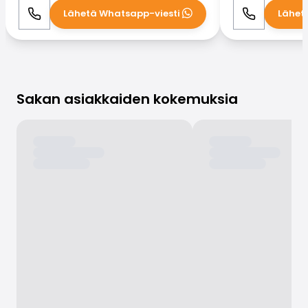
Lähetä Whatsapp-viesti
Lähet
Soita
WhatsApp
Soita
Sakan asiakkaiden kokemuksia