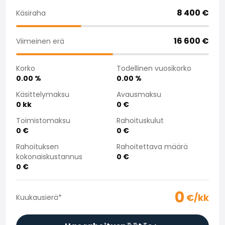
Saka Select
8 400
€
Käsiraha
Uutiset ja kampanjat
Toimipisteet
16 600
€
Viimeinen erä
Yritys
Saka Finland Oy
Korko
Todellinen vuosikorko
Hallinto
0.00
%
0.00
%
Ostotiimi
Yhteydenotto
Käsittelymaksu
Avausmaksu
0
kk
0
€
Rekrytointi
Laskutustiedot
Toimistomaksu
Rahoituskulut
Medialle
0
€
0
€
Kokemuksia Sakasta
Rahoituksen
Rahoitettava määrä
Reklamaatiot
kokonaiskustannus
0
€
0
€
0
€/kk
Kuukausierä
*