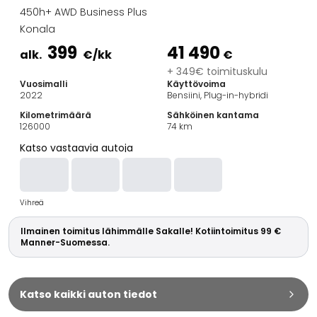
Perheautot
450h+ AWD Business Plus
Farmariautot
Konala
Kaupunkiautot
399
41 490
Vetoautot
alk.
€
/kk
€
Pakettiautot
+ 349€ toimituskulu
Vuosimalli
Käyttövoima
Hyötyajoneuvot
2022
Bensiini, Plug-in-hybridi
Huutokauppa-autot
Kilometrimäärä
Sähköinen kantama
Edulliset autot
126000
74
km
Saka Select
Katso vastaavia autoja
Automerkit
Audi
BMW
Vihreä
Kia
Mercedes-Benz
Ilmainen toimitus lähimmälle Sakalle! Kotiintoimitus 99 €
Polestar
Manner-Suomessa.
Skoda
Tesla
Toyota
Katso kaikki auton tiedot
Volkswagen