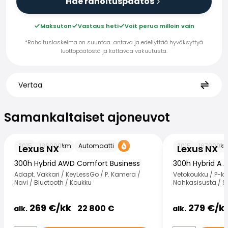
Hae rahoituspäätös
Maksuton
Vastaus heti
Voit perua milloin vain
*Rahoituslaskelma on suuntaa-antava ja edellyttää hyväksyttyä
luottopäätöstä ja kattavaa vakuutusta.
Vertaa
Samankaltaiset ajoneuvot
Samankaltaiset ajoneuvot
Lexus NX
Lexus NX
2015
186000
km
Automaatti
2015
167000
k
Lexus NX
Lexus NX
300h Hybrid AWD Comfort Business
300h Hybrid A 
Adapt. Vakkari / KeyLessGo / P. Kamera /
Vetokoukku / P-ka
Navi / Bluetooth / Koukku
Nahkasisusta / Sä
269
€/
kk
279
€/
k
22 800
€
alk.
alk.