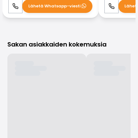
Lähetä Whatsapp-viesti
Lähet
Soita
WhatsApp
Soita
Sakan asiakkaiden kokemuksia