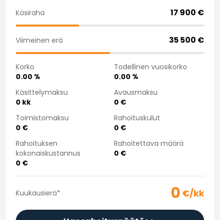
Saka Select
17 900
€
Käsiraha
Uutiset ja kampanjat
Toimipisteet
35 500
€
Viimeinen erä
Yritys
Saka Finland Oy
Korko
Todellinen vuosikorko
Hallinto
0.00
%
0.00
%
Ostotiimi
Yhteydenotto
Käsittelymaksu
Avausmaksu
0
kk
0
€
Rekrytointi
Laskutustiedot
Toimistomaksu
Rahoituskulut
Medialle
0
€
0
€
Kokemuksia Sakasta
Rahoituksen
Rahoitettava määrä
Reklamaatiot
kokonaiskustannus
0
€
0
€
0
€/kk
Kuukausierä
*