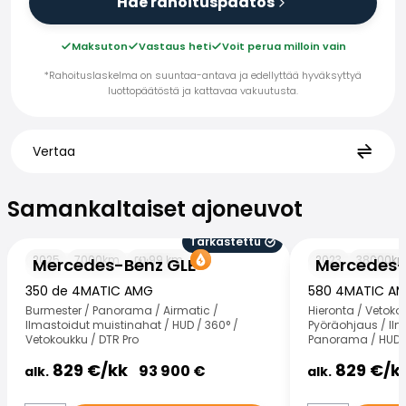
Hae rahoituspäätös
Maksuton
Vastaus heti
Voit perua milloin vain
*Rahoituslaskelma on suuntaa-antava ja edellyttää hyväksyttyä
luottopäätöstä ja kattavaa vakuutusta.
Vertaa
Samankaltaiset ajoneuvot
Samankaltaiset ajoneuvot
Tarkastettu
Mercedes-Benz GLE
Mercedes-Benz
2025
7000
km
99
km
2023
38000
k
Mercedes-Benz GLE
Mercedes-
350 de 4MATIC AMG
580 4MATIC A
Burmester / Panorama / Airmatic /
Hieronta / Vetoko
Ilmastoidut muistinahat / HUD / 360° /
Pyöräohjaus / Ilm
Vetokoukku / DTR Pro
Panorama / HUD
829
€/
kk
829
€/
k
93 900
€
alk.
alk.