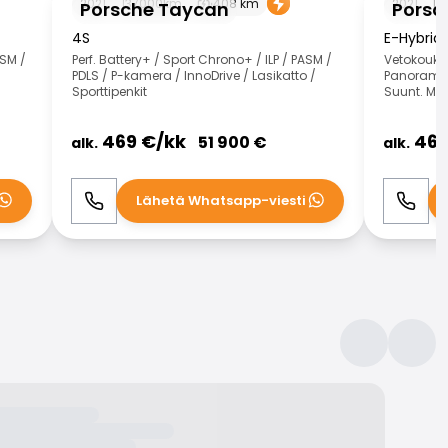
2021
137000
km
408
km
2021
14
Porsche Taycan
Porsc
4S
E-Hybrid
ASM /
Perf. Battery+ / Sport Chrono+ / ILP / PASM /
Vetokoukku
PDLS / P-kamera / InnoDrive / Lasikatto /
Panorama 
Sporttipenkit
Suunt. Mui
469
€/
kk
46
51 900
€
alk.
alk.
Lähetä Whatsapp-viesti
Soita
WhatsApp
Soita