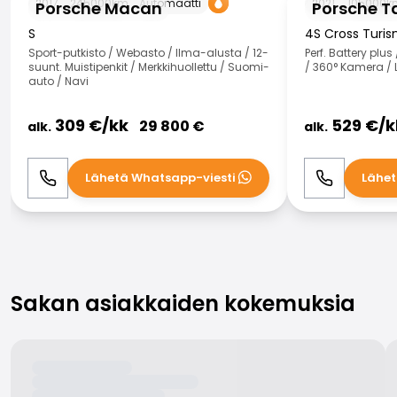
2017
245000
km
Automaatti
2021
105000
k
Porsche Macan
Porsche T
S
4S Cross Turi
Sport-putkisto / Webasto / Ilma-alusta / 12-
Perf. Battery pl
suunt. Muistipenkit / Merkkihuollettu / Suomi-
/ 360° Kamera /
auto / Navi
309
€/
kk
529
€/
k
29 800
€
alk.
alk.
Lähetä Whatsapp-viesti
Lähet
Soita
WhatsApp
Soita
Sakan asiakkaiden kokemuksia