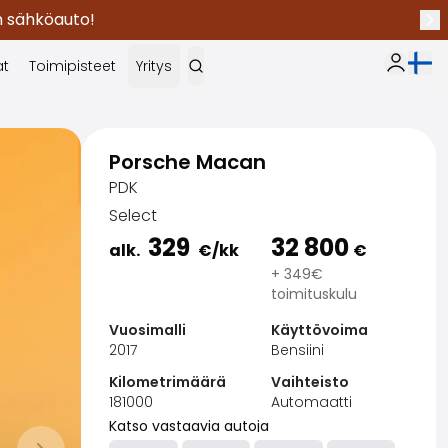
en sähköauto!
Seu
Nykyi
at
Toimipisteet
Yritys
Oma Sak
Porsche Macan
PDK
Select
329
32 800
alk.
€
/kk
€
+ 349€
toimituskulu
Vuosimalli
Käyttövoima
2017
Bensiini
Kilometrimäärä
Vaihteisto
181000
Automaatti
Katso vastaavia autoja