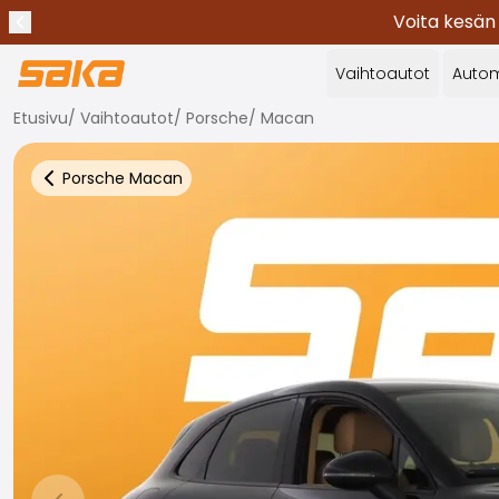
Voita kesän
Edellinen ilmoitus
Lopeta ilmoitukset
✕
Vaihtoautot
Autom
Etusivu
/
Vaihtoautot
/
Porsche
/
Macan
Porsche
Macan
Takaisin autoihin