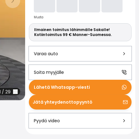
Lue lisää S
Seuraava dia
Musta
Ilmainen toimitus lähimmälle Sakalle!
Kotiintoimitus 99 € Manner-Suomessa.
Varaa auto
Soita myyjälle
Lähetä Whatsapp-viesti
1
/
29
Jätä yhteydenottopyyntö
Pyydä video