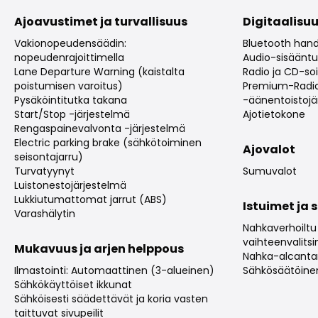
Ajoavustimet ja turvallisuus
Digitaalisuu
Vakionopeudensäädin:
Bluetooth hand
nopeudenrajoittimella
Audio-sisääntul
Lane Departure Warning (kaistalta
Radio ja CD-soi
poistumisen varoitus)
Premium-Radio
Pysäköintitutka takana
-äänentoistojä
Start/Stop -järjestelmä
Ajotietokone
Rengaspainevalvonta -järjestelmä
Electric parking brake (sähkötoiminen
Ajovalot
seisontajarru)
Turvatyynyt
Sumuvalot
Luistonestojärjestelmä
Lukkiutumattomat jarrut (ABS)
Istuimet ja 
Varashälytin
Nahkaverhoilt
vaihteenvalitsi
Mukavuus ja arjen helppous
Nahka-alcantar
Ilmastointi: Automaattinen (3-alueinen)
Sähkösäätöinen 
Sähkökäyttöiset ikkunat
Sähköisesti säädettävät ja koria vasten
taittuvat sivupeilit