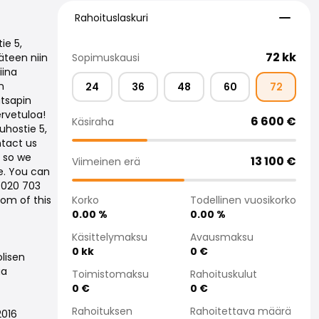
Rahoituslaskuri
Rahoituslaskuri
ie 5,
72
kk
Sopimuskausi
äteen niin
iina
n
24
36
48
60
72
tsapin
rvetuloa!
6 600
€
Käsiraha
uhostie 5,
ntact us
, so we
13 100
€
Viimeinen erä
e. You can
g 020 703
Korko
Todellinen vuosikorko
om of this
0.00
%
0.00
%
Käsittelymaksu
Avausmaksu
0
kk
0
€
lisen
aa
Toimistomaksu
Rahoituskulut
0
€
0
€
Rahoituksen
Rahoitettava määrä
2016