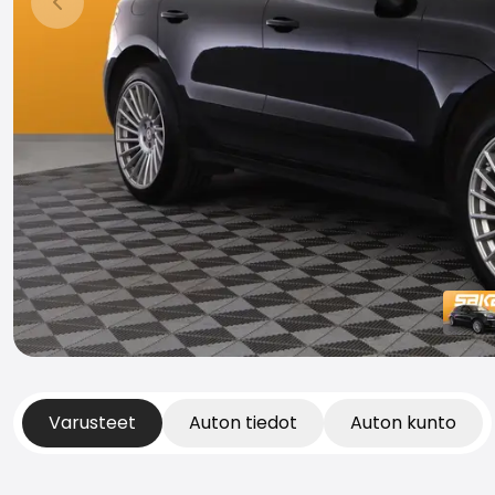
Edellinen dia
Varusteet
Auton tiedot
Auton kunto