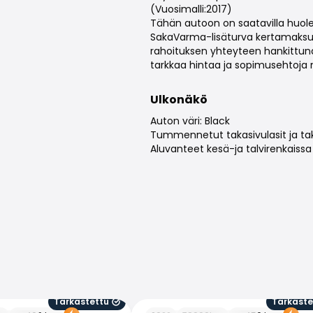
(Vuosimalli:2017)
Tähän autoon on saatavilla huol
SakaVarma-lisäturva kertamaksull
rahoituksen yhteyteen hankittun
tarkkaa hintaa ja sopimusehtoja 
Ulkonäkö
Auton väri: Black
Tummennetut takasivulasit ja tak
Aluvanteet kesä-ja talvirenkaissa
Tarkastettu
Tarkaste
n
Porsche Taycan