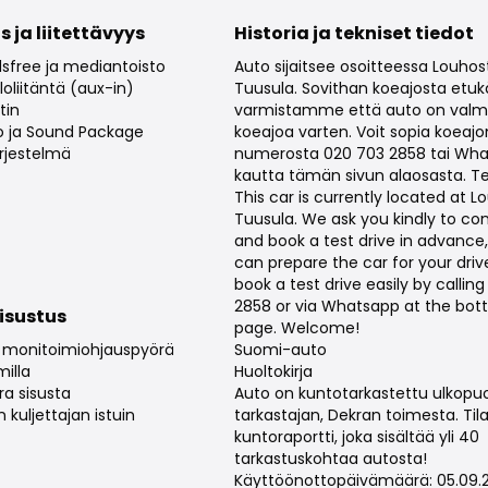
s ja liitettävyys
Historia ja tekniset tiedot
sfree ja mediantoisto
Auto sijaitsee osoitteessa Louhost
oliitäntä (aux-in)
Tuusula. Sovithan koeajosta etuk
tin
varmistamme että auto on valm
 ja Sound Package
koeajoa varten. Voit sopia koeajo
rjestelmä
numerosta 020 703 2858 tai Wha
kautta tämän sivun alaosasta. Te
This car is currently located at Lo
Tuusula. We ask you kindly to co
and book a test drive in advance
can prepare the car for your driv
book a test drive easily by callin
2858 or via Whatsapp at the bott
sisustus
page. Welcome!
u monitoimiohjauspyörä
Suomi-auto
milla
Huoltokirja
a sisusta
Auto on kuntotarkastettu ulkopuo
kuljettajan istuin
tarkastajan, Dekran toimesta. Til
kuntoraportti, joka sisältää yli 40
tarkastuskohtaa autosta!
Käyttöönottopäivämäärä: 05.09.