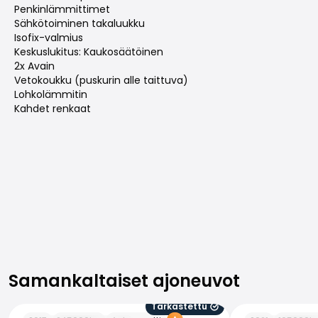
Penkinlämmittimet
Sähkötoiminen takaluukku
Isofix-valmius
Keskuslukitus: Kaukosäätöinen
2x Avain
Vetokoukku (puskurin alle taittuva)
Lohkolämmitin
Kahdet renkaat
Samankaltaiset ajoneuvot
Samankaltaiset ajoneuvot
Tarkastettu
Porsche Macan
Porsche Tayca