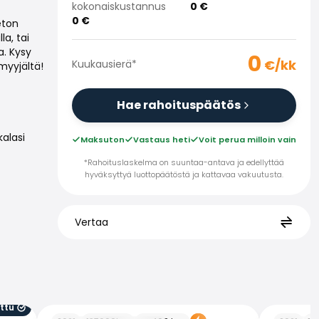
kokonaiskustannus
0
€
0
€
eton
a, tai
a. Kysy
0
€/kk
Kuukausierä
*
myyjältä!
Hae rahoituspäätös
alasi
Maksuton
Vastaus heti
Voit perua milloin vain
*Rahoituslaskelma on suuntaa-antava ja edellyttää
hyväksyttyä luottopäätöstä ja kattavaa vakuutusta.
Vertaa
ttu
Porsche Taycan
Porsche C