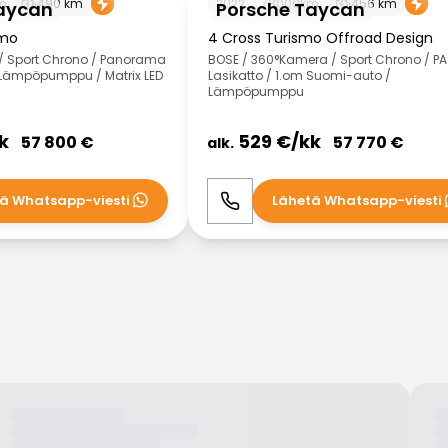
m
490
km
2022
78000
km
456
km
aycan
Porsche Taycan
smo
4 Cross Turismo Offroad Design
us / Sport Chrono / Panorama
BOSE / 360°Kamera / Sport Chrono / P
 Lämpöpumppu / Matrix LED
Lasikatto / 1.om Suomi-auto /
Lämpöpumppu
k
529
€/
kk
57 800
€
57 770
€
alk.
ä Whatsapp-viesti
Lähetä Whatsapp-viesti
WhatsApp
Soita
WhatsApp