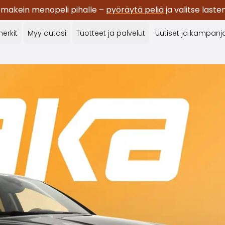
 makein menopeli pihalle –
pyöräytä peliä
ja valitse last
erkit
Myy autosi
Tuotteet ja palvelut
Uutiset ja kampanj