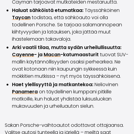
Cayman tarjoavat mutkateiden mestaruutta.
Haluat sähköistä etumatkaa:
Täyssähköinen
Taycan
todistaa, että sähköauto voi olla
todellinen Porsche. Se tarjoaa salamannopean
kiihtyvyyden ja latauksen, joka jättää muut
ihastelemaan takavaloja.
Arki vaatii tilaa, mutta sydän urheilullisuutta:
Cayenne
- ja
Macan
-katumaasturit
tuovat SUV-
mallin käytännöllisyyden osaksi perhearkea. Ne
ovat kotonaan niin kaupungin sykkeessä kuin
mökkitien mutkissa – nyt myös täyssähköisenä.
Haet ylellisyyttä ja matkantekoa:
Neliovinen
Panamera
on täydellinen kumppani pitkille
matkoille, kun haluat yhdistää luksusluokan
mukavuuden ja urheiluauton sielun.
Sakan Porsche-vaihtoautot odottavat ottajaansa.
Valitse autosi tunteella ja järjellä – meiltä saat