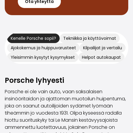
Ota yhteyttä
Volvo
Kaikki automerkit
Myy autosi
Myy autosi
Myy yrityksen auto
Kenelle Porsche sopii?
Tekniikka ja käyttövoimat
Artikkeleita auton myyntiin liittyen
Muista nämä kun myyt auton!
Ajokokemus ja huippuvarusteet
Kilpailijat ja vertailu
Miten säilytän autoni arvon?
Yleisimmin kysytyt kysymykset
Helpot autokaupat
Tuotteet ja palvelut
Autoilun lisäpalvelut
SakaVarma
Porsche lyhyesti
SakaKasko
Rahoitus
Porsche ei ole vain auto, vaan saksalaisen
Kotiintoimitus
insinööritaidon ja ajattoman muotoilun huipentuma,
SakaVarma hyötyajoneuvoille
joka on saanut autoilijoiden sydämet lyömään
Varusteet autoosi
tiheämmin jo vuodesta 1931. Olipa kyseessä radalla
Vetokoukut
hiottu suorituskyky tai Le Mansin kestävyysajoista
Renkaat autoon
ammennettu luotettavuus, jokainen Porsche on
Auton ostaminen etänä