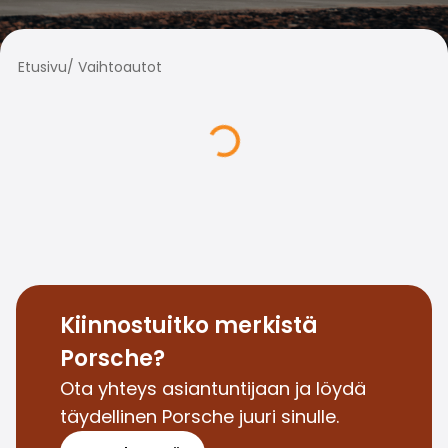
Perheautot
Farmariautot
Kaupunkiautot
Etusivu
/
Vaihtoautot
Vetoautot
Pakettiautot
Hyötyajoneuvot
Huutokauppa-autot
Edulliset autot
Saka Select
Automerkit
Audi
BMW
Kia
Mercedes-Benz
Kiinnostuitko merkistä
Polestar
Porsche?
Skoda
Tesla
Ota yhteys asiantuntijaan ja löydä
Toyota
täydellinen Porsche juuri sinulle.
Volkswagen