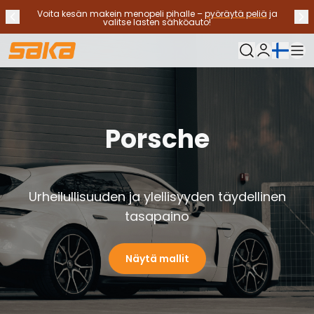
Voita kesän makein menopeli pihalle –
pyöräytä peliä
ja
Edellinen ilmoitus
Seu
Lopeta ilmoitukset
✕
valitse lasten sähköauto!
Nykyinen kieli:
Oma Saka
Vaihtoautot
Käyttövoimat
Katso kaikki vaihtoautot
Porsche
Sähköautot
Hybridiautot
Bensiiniautot
Dieselautot
Urheilullisuuden ja ylellisyyden täydellinen
Kaasuautot
Ota yhteyttä
tasapaino
Usein kysytyt kysymykset
Autotyypit
Näytä mallit
Maasturit ja katumaasturit
Nelivedot
Premium-autot