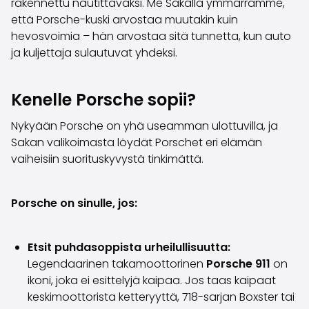
rakennettu nautittavaksi. Me Sakalla ymmärrämme,
Saka Select
että Porsche-kuski arvostaa muutakin kuin
Uutiset ja kampanjat
hevosvoimia – hän arvostaa sitä tunnetta, kun auto
Toimipisteet
ja kuljettaja sulautuvat yhdeksi.
Yritys
Saka Finland Oy
Hallinto
Kenelle Porsche sopii?
Ostotiimi
Nykyään Porsche on yhä useamman ulottuvilla, ja
Yhteydenotto
Sakan valikoimasta löydät Porschet eri elämän
Rekrytointi
vaiheisiin suorituskyvystä tinkimättä.
Laskutustiedot
Medialle
Kokemuksia Sakasta
Porsche on sinulle, jos:
Reklamaatiot
Etsit puhdasoppista urheilullisuutta:
Legendaarinen takamoottorinen
Porsche 911
on
ikoni, joka ei esittelyjä kaipaa. Jos taas kaipaat
keskimoottorista ketteryyttä, 718-sarjan Boxster tai