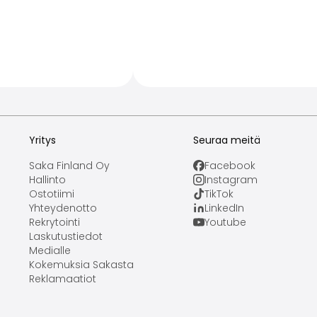
Yritys
Seuraa meitä
Saka Finland Oy
Facebook
Hallinto
Instagram
Ostotiimi
TikTok
Yhteydenotto
LinkedIn
Rekrytointi
Youtube
Laskutustiedot
Medialle
Kokemuksia Sakasta
Reklamaatiot