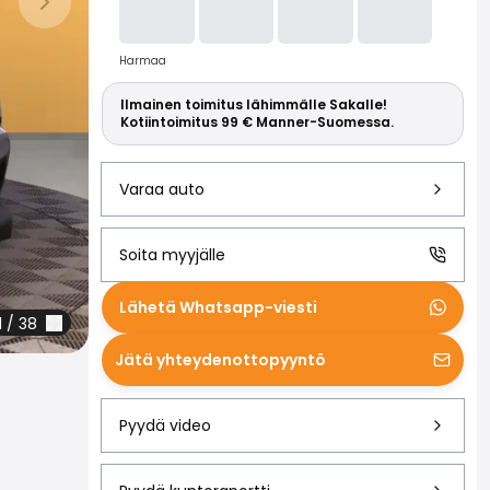
Lue lisää S
Seuraava dia
Harmaa
Ilmainen toimitus lähimmälle Sakalle!
Kotiintoimitus 99 € Manner-Suomessa.
Varaa auto
Soita myyjälle
Lähetä Whatsapp-viesti
1
/
38
Jätä yhteydenottopyyntö
Pyydä video