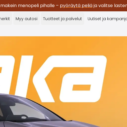
 makein menopeli pihalle –
pyöräytä peliä
ja valitse last
erkit
Myy autosi
Tuotteet ja palvelut
Uutiset ja kampanj