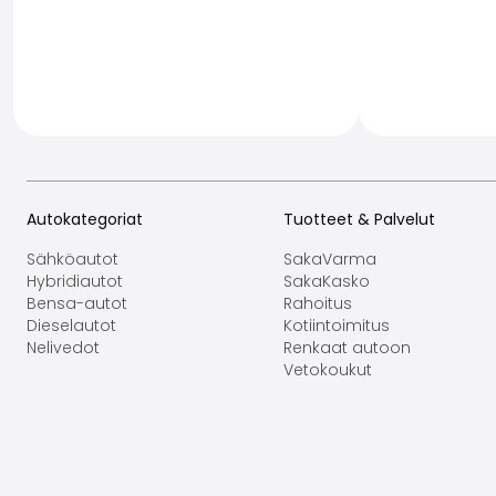
Autokategoriat
Tuotteet & Palvelut
Sähköautot
SakaVarma
Hybridiautot
SakaKasko
Bensa-autot
Rahoitus
Dieselautot
Kotiintoimitus
Nelivedot
Renkaat autoon
Vetokoukut