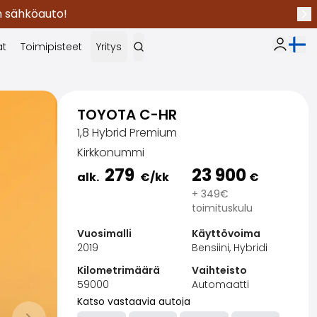
en sähköauto!
Seu
Nykyi
at
Toimipisteet
Yritys
Oma Sak
TOYOTA C-HR
1,8 Hybrid Premium
Kirkkonummi
279
23 900
alk.
€
/kk
€
+ 349€
toimituskulu
Vuosimalli
Käyttövoima
2019
Bensiini, Hybridi
Kilometrimäärä
Vaihteisto
59000
Automaatti
Katso vastaavia autoja