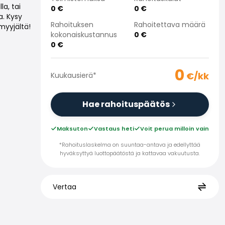
a, tai
0
€
0
€
a. Kysy
Rahoituksen
Rahoitettava määrä
myyjältä!
kokonaiskustannus
0
€
0
€
0
€/kk
Kuukausierä
*
Hae rahoituspäätös
Maksuton
Vastaus heti
Voit perua milloin vain
*Rahoituslaskelma on suuntaa-antava ja edellyttää
hyväksyttyä luottopäätöstä ja kattavaa vakuutusta.
Vertaa