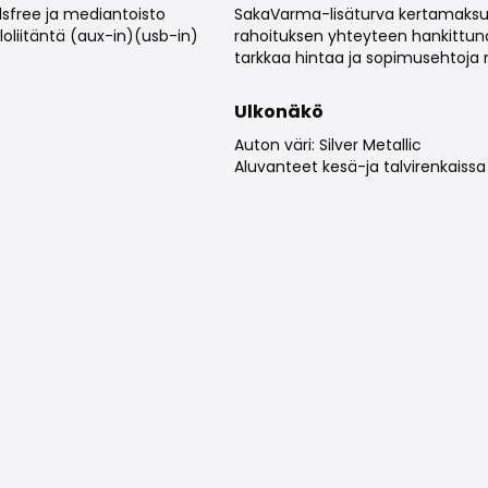
sfree ja mediantoisto
SakaVarma-lisäturva kertamaksull
oliitäntä (aux-in)(usb-in)
rahoituksen yhteyteen hankittun
tarkkaa hintaa ja sopimusehtoja 
Ulkonäkö
Auton väri: Silver Metallic
Aluvanteet kesä-ja talvirenkaissa