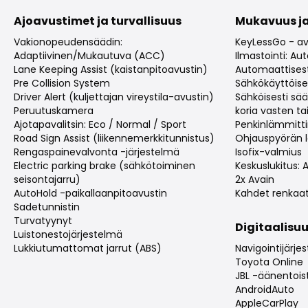
Ajoavustimet ja turvallisuus
Mukavuus ja
Vakionopeudensäädin:
KeyLessGo - av
Adaptiivinen/Mukautuva (ACC)
Ilmastointi: A
Lane Keeping Assist (kaistanpitoavustin)
Automaattisest
Pre Collision System
Sähkökäyttöise
Driver Alert (kuljettajan vireystila-avustin)
Sähköisesti sä
Peruutuskamera
koria vasten tai
Ajotapavalitsin: Eco / Normal / Sport
Penkinlämmitt
Road Sign Assist (liikennemerkkitunnistus)
Ohjauspyörän 
Rengaspainevalvonta -järjestelmä
Isofix-valmius
Electric parking brake (sähkötoiminen
Keskuslukitus:
seisontajarru)
2x Avain
AutoHold -paikallaanpitoavustin
Kahdet renkaa
Sadetunnistin
Turvatyynyt
Digitaalisuu
Luistonestojärjestelmä
Lukkiutumattomat jarrut (ABS)
Navigointijärje
Toyota Online
JBL -äänentois
AndroidAuto
AppleCarPlay