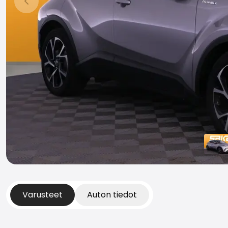
Edellinen dia
Varusteet
Auton tiedot