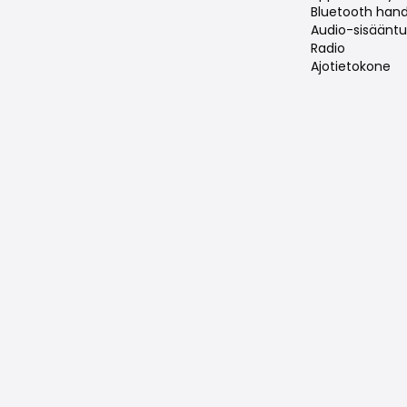
Bluetooth hand
Audio-sisääntul
Radio
Ajotietokone
Samankaltaiset ajoneuvot