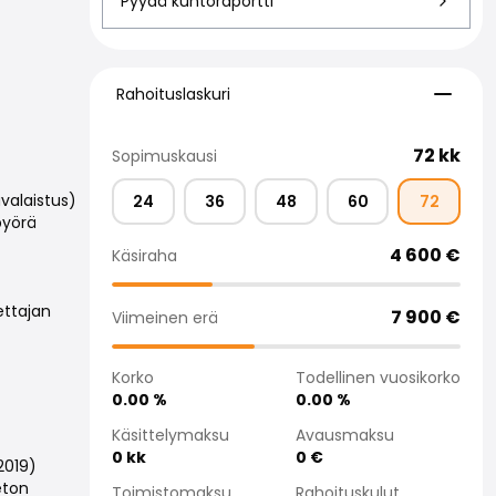
Pyydä kuntoraportti
Rahoituslaskuri
Rahoituslaskuri
72
kk
Sopimuskausi
valaistus)
24
36
48
60
72
pyörä
4 600
€
Käsiraha
ettajan
7 900
€
Viimeinen erä
Korko
Todellinen vuosikorko
0.00
%
0.00
%
Käsittelymaksu
Avausmaksu
0
kk
0
€
2019)
eton
Toimistomaksu
Rahoituskulut