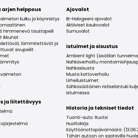
 arjen helppous
Ajovalot
aimeton kulku ja käynnistys
Bi-Halogeeni ajovalot
utomaattinen
Aktiiviset kaukovalot
i himmenevä taustapeili
Sumuvalot
t ikkunat
ädettävät, lämmitettävät ja
Istuimet ja sisustus
ttuvat sivupeilit
imet
Ambient light (sisätilan tunnelma
lämmitys
Nahkaverhoiltu monitoimiohjaus
Nahkasisusta
 Avaimeton
Musta kattoverhoilu
Urheiluistuimet
t
Sähkösäätöinen ristiseläntuki kulj
istuimessa
s ja liitettävyys
Historia ja tekniset tiedot
stelmä
Tuonti-auto: Ruotsi
tojärjestelmä
Huoltokirja
Käyttöönottopäivämäärä: (13.06.
Tähän autoon on saatavilla huol