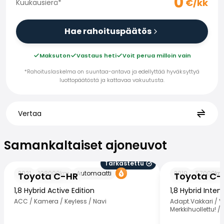
0
€/kk
Kuukausierä
*
Hae rahoituspäätös
Maksuton
Vastaus heti
Voit perua milloin vain
*Rahoituslaskelma on suuntaa-antava ja edellyttää hyväksyttyä
luottopäätöstä ja kattavaa vakuutusta.
Vertaa
Samankaltaiset ajoneuvot
Samankaltaiset ajoneuvot
Tarkastettu
Toyota C-HR
Toyota C-HR
2021
108000
km
Automaatti
2019
57000
k
Toyota C-HR
Toyota C-
1,8 Hybrid Active Edition
1,8 Hybrid Inten
ACC / Kamera / Keyless / Navi
Adapt.Vakkari / 
Merkkihuollettu! /