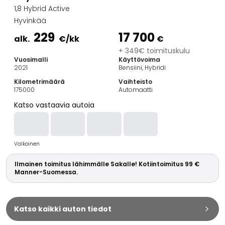
Perheautot
1,8 Hybrid Active
Farmariautot
Hyvinkää
Kaupunkiautot
229
17 700
Vetoautot
alk.
€
/kk
€
Pakettiautot
+ 349€ toimituskulu
Vuosimalli
Käyttövoima
Hyötyajoneuvot
2021
Bensiini, Hybridi
Huutokauppa-autot
Kilometrimäärä
Vaihteisto
Edulliset autot
175000
Automaatti
Saka Select
Katso vastaavia autoja
Automerkit
Audi
BMW
Valkoinen
Kia
Mercedes-Benz
Ilmainen toimitus lähimmälle Sakalle! Kotiintoimitus 99 €
Polestar
Manner-Suomessa.
Skoda
Tesla
Toyota
Katso kaikki auton tiedot
Volkswagen