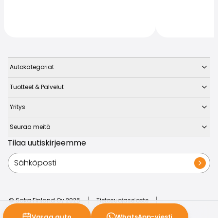
Autokategoriat
Tuotteet & Palvelut
Yritys
Seuraa meitä
Tilaa uutiskirjeemme
© Saka Finland Oy
2026
Tietosuojaseloste
Evästeasetukset
Liiketoimintaperiaatteet
Varaa auto
WhatsApp-viesti
Reklamaatiot
Ilmoituskanava