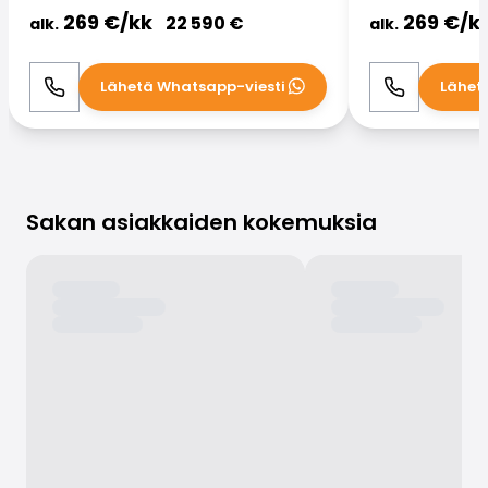
269
€/
kk
269
€/
k
22 590
€
alk.
alk.
Lähetä Whatsapp-viesti
Lähet
Soita
WhatsApp
Soita
Sakan asiakkaiden kokemuksia