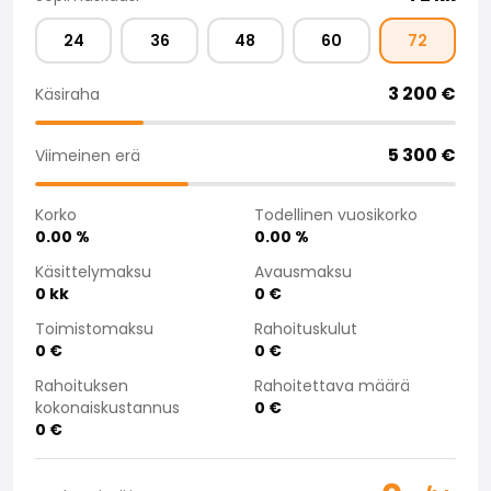
Saka Select
24
36
48
60
72
Uutiset ja kampanjat
Toimipisteet
3 200
€
Käsiraha
Yritys
Saka Finland Oy
Hallinto
5 300
€
Viimeinen erä
Ostotiimi
Yhteydenotto
Korko
Todellinen vuosikorko
Rekrytointi
0.00
%
0.00
%
Laskutustiedot
Käsittelymaksu
Avausmaksu
Medialle
0
kk
0
€
Kokemuksia Sakasta
Toimistomaksu
Rahoituskulut
Reklamaatiot
0
€
0
€
Rahoituksen
Rahoitettava määrä
kokonaiskustannus
0
€
0
€