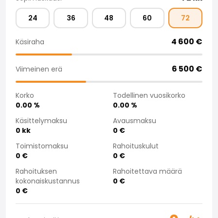
Saka Select
24
36
48
60
72
Uutiset ja kampanjat
Toimipisteet
4 600
€
Käsiraha
Yritys
Saka Finland Oy
Hallinto
6 500
€
Viimeinen erä
Ostotiimi
Yhteydenotto
Korko
Todellinen vuosikorko
Rekrytointi
0.00
%
0.00
%
Laskutustiedot
Käsittelymaksu
Avausmaksu
Medialle
0
kk
0
€
Kokemuksia Sakasta
Toimistomaksu
Rahoituskulut
Reklamaatiot
0
€
0
€
Rahoituksen
Rahoitettava määrä
kokonaiskustannus
0
€
0
€