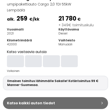
Perheautot
umpipakettiauto Cargo 2,0 TDI 55kW
Farmariautot
Lempäälä
Kaupunkiautot
259
21 780
Vetoautot
alk.
€
/kk
€
Pakettiautot
+ 349€ toimituskulu
Vuosimalli
Käyttövoima
Hyötyajoneuvot
2021
Diesel
Huutokauppa-autot
Kilometrimäärä
Vaihteisto
Edulliset autot
42000
Manuaali
Saka Select
Katso vastaavia autoja
Automerkit
Audi
BMW
Valkoinen
Kia
Mercedes-Benz
Ilmainen toimitus lähimmälle Sakalle! Kotiintoimitus 99 €
Polestar
Manner-Suomessa.
Skoda
Tesla
Toyota
Katso kaikki auton tiedot
Volkswagen