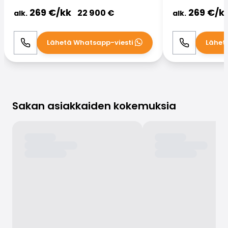
269
€/
kk
269
€/
k
22 900
€
alk.
alk.
Lähetä Whatsapp-viesti
Lähet
Soita
WhatsApp
Soita
Sakan asiakkaiden kokemuksia