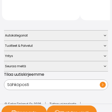
Autokategoriat
Tuotteet & Palvelut
Yritys
Seuraa meitä
Tilaa uutiskirjeemme
© Saka Finland Oy
2026
Tietosuojaseloste
Evästeasetukset
Liiketoimintaperiaatteet