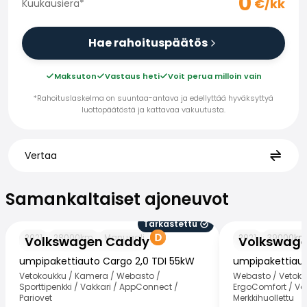
0
€/kk
Kuukausierä
*
Hae rahoituspäätös
Maksuton
Vastaus heti
Voit perua milloin vain
*Rahoituslaskelma on suuntaa-antava ja edellyttää hyväksyttyä
luottopäätöstä ja kattavaa vakuutusta.
Vertaa
Samankaltaiset ajoneuvot
Samankaltaiset ajoneuvot
Tarkastettu
Volkswagen Caddy
Volkswagen Ca
2021
28000
km
Manuaali
2021
39000
km
Volkswagen Caddy
Volkswag
umpipakettiauto Cargo 2,0 TDI 55kW
umpipakettiaut
Vetokoukku / Kamera / Webasto /
Webasto / Vetoko
Sporttipenkki / Vakkari / AppConnect /
ErgoComfort / Vakk
Pariovet
Merkkihuollettu