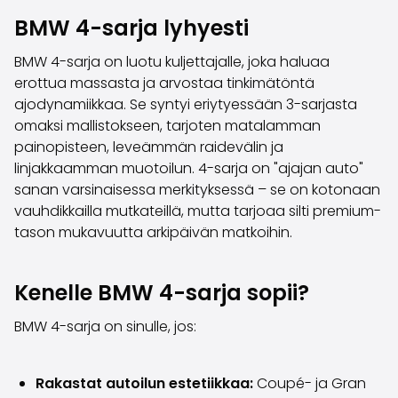
Perheautot
BMW 4-sarja lyhyesti
Farmariautot
Kaupunkiautot
BMW 4-sarja on luotu kuljettajalle, joka haluaa
Vetoautot
erottua massasta ja arvostaa tinkimätöntä
Pakettiautot
ajodynamiikkaa. Se syntyi eriytyessään 3-sarjasta
Hyötyajoneuvot
omaksi mallistokseen, tarjoten matalamman
Huutokauppa-autot
painopisteen, leveämmän raidevälin ja
Edulliset autot
linjakkaamman muotoilun. 4-sarja on "ajajan auto"
Saka Select
sanan varsinaisessa merkityksessä – se on kotonaan
Automerkit
vauhdikkailla mutkateillä, mutta tarjoaa silti premium-
Audi
tason mukavuutta arkipäivän matkoihin.
BMW
Kia
Mercedes-Benz
Kenelle BMW 4-sarja sopii?
Polestar
Skoda
BMW 4-sarja on sinulle, jos:
Tesla
Toyota
Rakastat autoilun estetiikkaa:
Coupé- ja Gran
Volkswagen