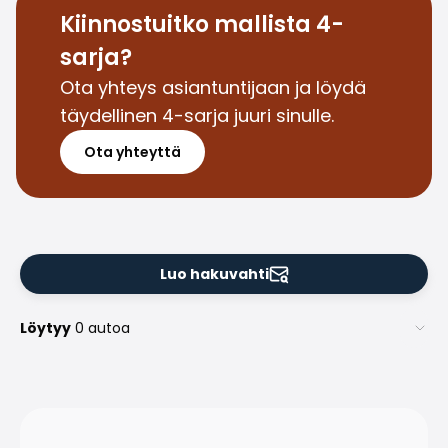
Saka Select
Kiinnostuitko mallista 4-
Uutiset ja kampanjat
sarja?
Toimipisteet
Ota yhteys asiantuntijaan ja löydä
Yritys
täydellinen 4-sarja juuri sinulle.
Saka Finland Oy
Hallinto
Ota yhteyttä
Ostotiimi
Yhteydenotto
Rekrytointi
Laskutustiedot
Medialle
Luo hakuvahti
Kokemuksia Sakasta
Reklamaatiot
Löytyy
0 autoa