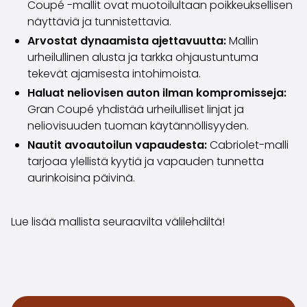
Coupé -mallit ovat muotoilultaan poikkeuksellisen
Volvo
näyttäviä ja tunnistettavia.
Kaikki automerkit
Myy autosi
Arvostat dynaamista ajettavuutta:
Mallin
Myy autosi
urheilullinen alusta ja tarkka ohjaustuntuma
Myy yrityksen auto
tekevät ajamisesta intohimoista.
Artikkeleita auton myyntiin liittyen
Haluat neliovisen auton ilman kompromisseja:
Muista nämä kun myyt auton!
Gran Coupé yhdistää urheilulliset linjat ja
Miten säilytän autoni arvon?
neliovisuuden tuoman käytännöllisyyden.
Tuotteet ja palvelut
Nautit avoautoilun vapaudesta:
Cabriolet-malli
Autoilun lisäpalvelut
tarjoaa ylellistä kyytiä ja vapauden tunnetta
SakaVarma
aurinkoisina päivinä.
SakaKasko
Rahoitus
Kotiintoimitus
Lue lisää mallista seuraavilta välilehdiltä!
SakaVarma hyötyajoneuvoille
Varusteet autoosi
Vetokoukut
Renkaat autoon
Auton ostaminen etänä