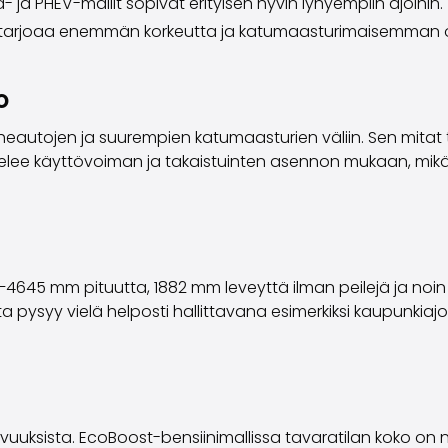
d- ja PHEV-mallit sopivat erityisen hyvin lyhyempiin ajoihin.
tarjoaa enemmän korkeutta ja katumaasturimaisemman 
o
eautojen ja suurempien katumaasturien väliin. Sen mitat te
elee käyttövoiman ja takaistuinten asennon mukaan, mikä on
645 mm pituutta, 1882 mm leveyttä ilman peilejä ja noin 1
ysyy vielä helposti hallittavana esimerkiksi kaupunkiajos
ahvuuksista. EcoBoost-bensiinimallissa tavaratilan koko on