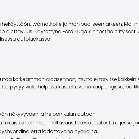
rhekäyttöön, työmatkoille ja monipuoliseen arkeen. Mallin
ettavuus. Käytettynä Ford Kuga kiinnostaa erityisesti ostaj
llisessa autoluokassa.
löautoa korkeamman ajoasennon, mutta ei tarvitse kaikkein 
mutta pysyy vielä helposti käsiteltävänä kaupungissa, parkki
vän näkyvyyden ja helpon kulun autoon.
ja takaistuinten muunneltavuus tekevät autosta arjessa j
äyshybridinä että ladattavana hybridinä.