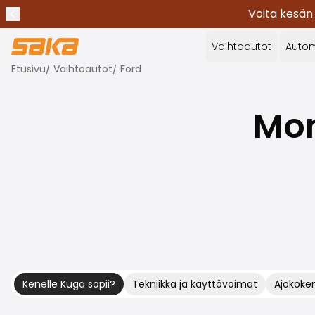
Voita kesän
Edellinen ilmoitus
Lopeta ilmoitukset
✕
Vaihtoautot
Autom
Etusivu
/
Vaihtoautot
/
Ford
Mon
Kenelle Kuga sopii?
Tekniikka ja käyttövoimat
Ajokoke