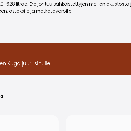
20–628 litraa. Ero johtuu sähköistettyjen mallien akustosta
n, ostoksille ja matkatavaroille.
n Kuga juuri sinulle.
oa