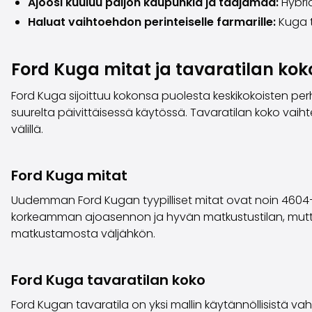
Ajoosi kuuluu paljon kaupunkia ja taajamaa:
Hybri
Haluat vaihtoehdon perinteiselle farmarille:
Kuga 
Ford Kuga mitat ja tavaratilan kok
Ford Kuga sijoittuu kokonsa puolesta keskikokoisten perh
suurelta päivittäisessä käytössä. Tavaratilan koko vaiht
välillä.
Ford Kuga mitat
Uudemman Ford Kugan tyypilliset mitat ovat noin 4604–4
korkeamman ajoasennon ja hyvän matkustustilan, mutta p
matkustamosta väljähkön.
Ford Kuga tavaratilan koko
Ford Kugan tavaratila on yksi mallin käytännöllisistä v