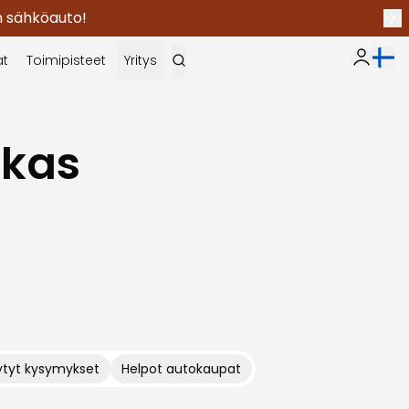
en sähköauto!
Seu
Nykyi
at
Toimipisteet
Yritys
Oma Sak
ukas
ytyt kysymykset
Helpot autokaupat