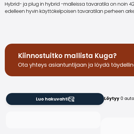
Hybrid- ja plug in hybrid -malleissa tavaratila on noin 4
edelleen hyvin käyttökelpoisen tavaratilan perheen arkee
Kiinnostuitko mallista Kuga?
Ota yhteys asiantuntijaan ja löydä täydelline
Löytyy
0 aut
Luo hakuvahti