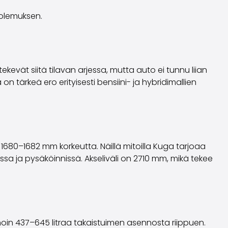
olemuksen.
kevät siitä tilavan arjessa, mutta auto ei tunnu liian
 tärkeä ero erityisesti bensiini- ja hybridimallien
680–1682 mm korkeutta. Näillä mitoilla Kuga tarjoaa
sa ja pysäköinnissä. Akseliväli on 2710 mm, mikä tekee
 noin 437–645 litraa takaistuimen asennosta riippuen.