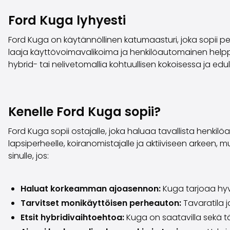
Ford Kuga lyhyesti
Ford Kuga on käytännöllinen katumaasturi, joka sopii pe
laaja käyttövoimavalikoima ja henkilöautomainen helppo aj
hybrid- tai nelivetomallia kohtuullisen kokoisessa ja edu
Kenelle Ford Kuga sopii?
Ford Kuga sopii ostajalle, joka haluaa tavallista henki
lapsiperheelle, koiranomistajalle ja aktiiviseen arkeen, 
sinulle, jos:
Haluat korkeamman ajoasennon:
Kuga tarjoaa hy
Tarvitset monikäyttöisen perheauton:
Tavaratila 
Etsit hybridivaihtoehtoa:
Kuga on saatavilla sekä t