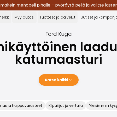
 makein menopeli pihalle –
pyöräytä peliä
ja valitse last
erkit
Myy autosi
Tuotteet ja palvelut
Uutiset ja kampanj
Ford
Kuga
ikäyttöinen laad
katumaasturi
Katso kaikki
mus ja huippuvarusteet
Kilpailijat ja vertailu
Yleisimmin kys