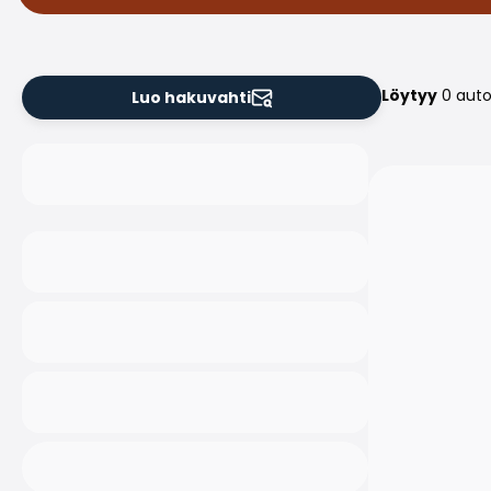
Löytyy
0 aut
Luo hakuvahti