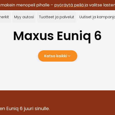
 makein menopeli pihalle –
pyöräytä peliä
ja valitse last
erkit
Myy autosi
Tuotteet ja palvelut
Uutiset ja kampanj
Maxus
Euniq 6
Katso kaikki
 Euniq 6 juuri sinulle.