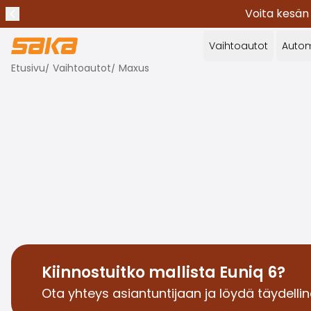
Voita kesän
Edellinen ilmoitus
Lopeta ilmoitukset
✕
Vaihtoautot
Autom
Etusivu
/
Vaihtoautot
/
Maxus
Kiinnostuitko mallista Euniq 6?
Ota yhteys asiantuntijaan ja löydä täydellinen