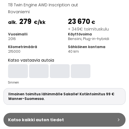
Perheautot
T8 Twin Engine AWD Inscription aut
Farmariautot
Rovaniemi
Kaupunkiautot
279
23 670
Vetoautot
alk.
€
/kk
€
Pakettiautot
+ 349€ toimituskulu
Vuosimalli
Käyttövoima
Hyötyajoneuvot
2016
Bensiini, Plug-in-hybridi
Huutokauppa-autot
Kilometrimäärä
Sähköinen kantama
Edulliset autot
215000
40
km
Saka Select
Katso vastaavia autoja
Automerkit
Audi
BMW
Sininen
Kia
Mercedes-Benz
Ilmainen toimitus lähimmälle Sakalle! Kotiintoimitus 99 €
Polestar
Manner-Suomessa.
Skoda
Tesla
Toyota
Katso kaikki auton tiedot
Volkswagen