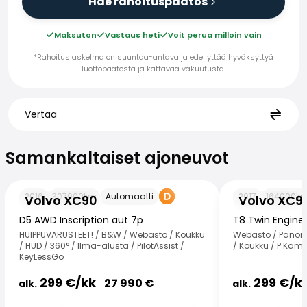
Hae rahoituspäätös
Maksuton
Vastaus heti
Voit perua milloin vain
*Rahoituslaskelma on suuntaa-antava ja edellyttää hyväksyttyä
luottopäätöstä ja kattavaa vakuutusta.
Vertaa
Samankaltaiset ajoneuvot
Samankaltaiset ajoneuvot
Volvo XC90
Volvo XC90
2016
307000
km
Automaatti
2017
164000
k
Volvo XC90
Volvo XC9
D5 AWD Inscription aut 7p
T8 Twin Engine
HUIPPUVARUSTEET! / B&W / Webasto / Koukku
Webasto / Panora
/ HUD / 360° / Ilma-alusta / PilotAssist /
/ Koukku / P.Kame
KeyLessGo
299
€/
kk
299
€/
k
27 990
€
alk.
alk.