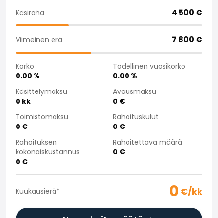
Saka Select
4 500
€
Käsiraha
Uutiset ja kampanjat
Toimipisteet
7 800
€
Viimeinen erä
Yritys
Saka Finland Oy
Korko
Todellinen vuosikorko
Hallinto
0.00
%
0.00
%
Ostotiimi
Yhteydenotto
Käsittelymaksu
Avausmaksu
0
kk
0
€
Rekrytointi
Laskutustiedot
Toimistomaksu
Rahoituskulut
Medialle
0
€
0
€
Kokemuksia Sakasta
Rahoituksen
Rahoitettava määrä
Reklamaatiot
kokonaiskustannus
0
€
0
€
0
€/kk
Kuukausierä
*