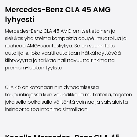
Perheautot
Mercedes-Benz CLA 45 AMG
Farmariautot
Kaupunkiautot
lyhyesti
Vetoautot
Pakettiautot
Mercedes-Benz CLA 45 AMG on itsetietoinen ja
Hyötyajoneuvot
sielukas yhdistelmä kompaktia coupé-muotoilua ja
Huutokauppa-autot
rouheaa AMG-suorituskykyä. Se on suunniteltu
Edulliset autot
autoilijalle, joka vaatii autoltaan hätkähdyttävää
Saka Select
kiihtyvyyttä ja tarkkaa hallittavuutta tinkimättä
Automerkit
premium-luokan tyylistä.
Audi
BMW
CLA 45 on kotonaan niin dynaamisessa
Kia
kaupunkiajossa kuin vauhdikkailla mutkateillä, tarjoten
Mercedes-Benz
jokaisella polkaisulla välitöntä voimaa ja saksalaista
Polestar
insinööritaitoa intohimoisimmillaan.
Skoda
Tesla
Toyota
Volkswagen