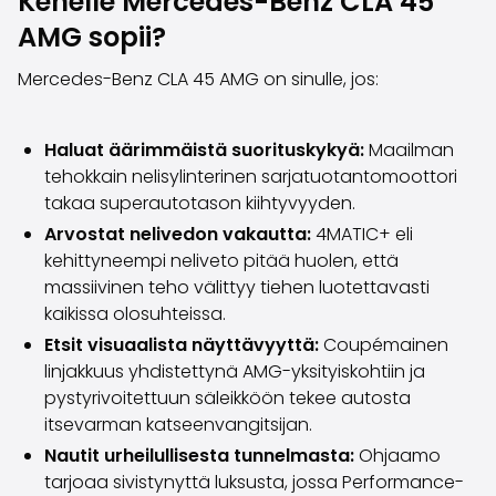
Kenelle Mercedes-Benz CLA 45
Volvo
AMG sopii?
Kaikki automerkit
Myy autosi
Mercedes-Benz CLA 45 AMG on sinulle, jos:
Myy autosi
Myy yrityksen auto
Artikkeleita auton myyntiin liittyen
Haluat äärimmäistä suorituskykyä:
Maailman
Muista nämä kun myyt auton!
tehokkain nelisylinterinen sarjatuotantomoottori
Miten säilytän autoni arvon?
takaa superautotason kiihtyvyyden.
Tuotteet ja palvelut
Arvostat nelivedon vakautta:
4MATIC+ eli
Autoilun lisäpalvelut
kehittyneempi neliveto pitää huolen, että
SakaVarma
massiivinen teho välittyy tiehen luotettavasti
SakaKasko
kaikissa olosuhteissa.
Rahoitus
Etsit visuaalista näyttävyyttä:
Coupémainen
Kotiintoimitus
linjakkuus yhdistettynä AMG-yksityiskohtiin ja
SakaVarma hyötyajoneuvoille
pystyrivoitettuun säleikköön tekee autosta
Varusteet autoosi
itsevarman katseenvangitsijan.
Vetokoukut
Nautit urheilullisesta tunnelmasta:
Ohjaamo
Renkaat autoon
tarjoaa sivistynyttä luksusta, jossa Performance-
Auton ostaminen etänä