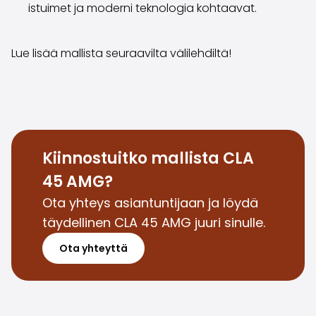
istuimet ja moderni teknologia kohtaavat.
Saka Select
Uutiset ja kampanjat
Toimipisteet
Lue lisää mallista seuraavilta välilehdiltä!
Yritys
Saka Finland Oy
Hallinto
Ostotiimi
Yhteydenotto
Rekrytointi
Kiinnostuitko mallista CLA
Laskutustiedot
45 AMG?
Medialle
Kokemuksia Sakasta
Ota yhteys asiantuntijaan ja löydä
Reklamaatiot
täydellinen CLA 45 AMG juuri sinulle.
Ota yhteyttä