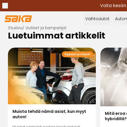
Voita kesän
Edellinen ilmoitus
Lopeta ilmoitukset
✕
Vaihtoautot
Autom
Etusivu
/
Uutiset ja kampanjat
Luetuimmat artikkelit
Oppaat ja ohjeet
Muista tehdä nämä asiat, kun myyt
Mitä eroa o
auton!
hybridillä?
Muistat varmasti nostaa toiset renkaat