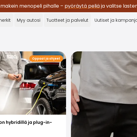
 makein menopeli pihalle –
pyöräytä peliä
ja valitse last
erkit
Myy autosi
Tuotteet ja palvelut
Uutiset ja kampanj
Oppaat ja ohjeet
n hybridillä ja plug-in-