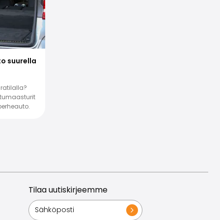
o suurella
ratilalla?
katumaasturit
perheauto.
Tilaa uutiskirjeemme