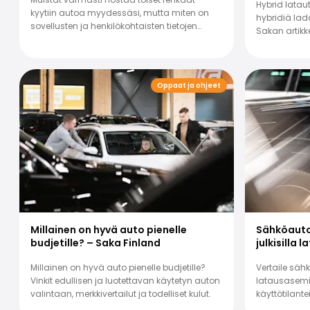
Hybrid latau
kyytiin autoa myydessäsi, mutta miten on
hybridiä lad
sovellusten ja henkilökohtaisten tietojen
Sakan artikke
laita?
selvitä, sopis
Oppaat ja ohjeet
Millainen on hyvä auto pienelle
Sähköauto
budjetille? – Saka Finland
julkisilla 
Millainen on hyvä auto pienelle budjetille?
Vertaile sähk
Vinkit edullisen ja luotettavan käytetyn auton
latausasemie
valintaan, merkkivertailut ja todelliset kulut.
käyttötilante
ratkaisu.