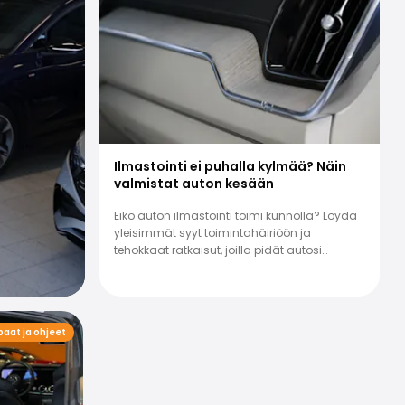
Oppaat ja ohjeet
Ilmastointi ei puhalla kylmää? Näin
Sähköauton lataus: Mitä 
valmistat auton kesään
Kaikki mitä sinun tulee tietää sähköauton la
Eikö auton ilmastointi toimi kunnolla? Löydä
ja ohjeita. Löydä seuraava autosi Sakalta.
yleisimmät syyt toimintahäiriöön ja
tehokkaat ratkaisut, joilla pidät autosi
viileänä kesähelteillä.
aat ja ohjeet