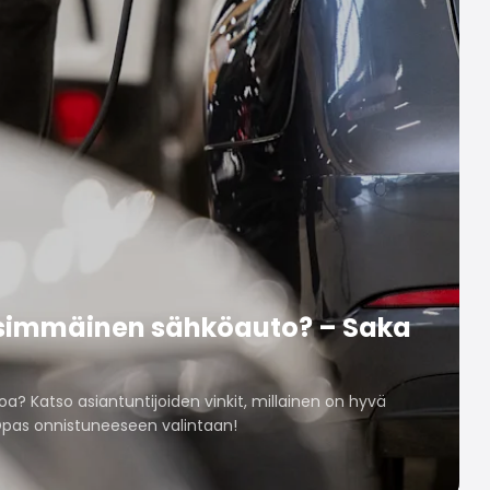
nsimmäinen sähköauto? – Saka
a? Katso asiantuntijoiden vinkit, millainen on hyvä
pas onnistuneeseen valintaan!