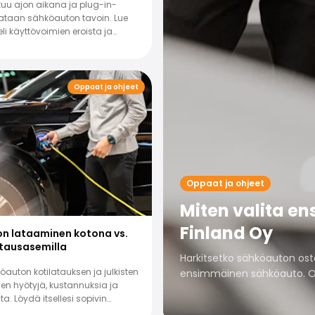
tuu ajon aikana ja plug-in-
ataan sähköauton tavoin. Lue
li käyttövoimien eroista ja
iko hybridi sinulle!
Oppaat ja ohjeet
Oppaat ja ohjeet
Miten valita e
Finland Oy
n lataaminen kotona vs.
latausasemilla
Harkitsetko sähköauton osto
öauton kotilatauksen ja julkisten
ensimmäinen sähköauto. O
n hyötyjä, kustannuksia ja
ita. Löydä itsellesi sopivin