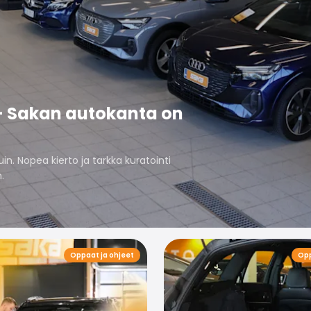
– Sakan autokanta on
n. Nopea kierto ja tarkka kuratointi
.
Oppaat ja ohjeet
Opp