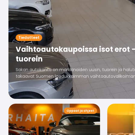
Tiedotteet
Vaihtoautokaupoissa isot erot 
tuorein
Sakan autokanta on markkinoiden uusin, tuorein ja halutui
takaavat Suomen laadukkaimman vaihtoautovalikoiman
Oppaat ja ohjeet