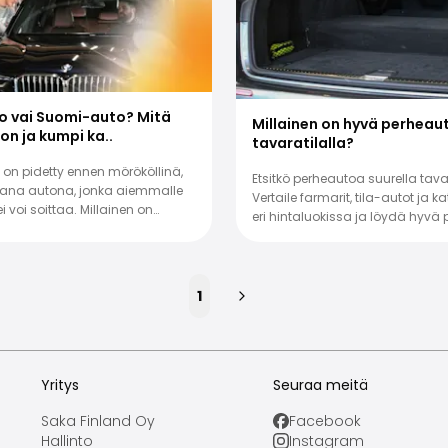
o vai Suomi-auto? Mitä
Millainen on hyvä perheaut
 on ja kumpi ka..
tavaratilalla?
on pidetty ennen mörököllinä,
Etsitkö perheautoa suurella tava
mana autona, jonka aiemmalle
Vertaile farmarit, tila-autot ja 
i voi soittaa. Millainen on
eri hintaluokissa ja löydä hyvä 
uontiauto ja kannat..
1
Seuraava
Yritys
Seuraa meitä
Saka Finland Oy
Facebook
Hallinto
Instagram