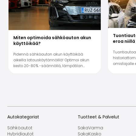
Tuontiaut
Miten optimoida sähköauton akun
eroa niillä
käyttöikää?
Tuontiautoa 
Pidennä sähköauton akun käyttöikää
historiatto
oikeilla latauskäytännöillä! Optimoi akun
omistajalle e
kesto 20-80% -säännöllä, lämpötilan
nykypäivän t
hallinnalla ja järkevillä ajotavoilla.
Autokategoriat
Tuotteet & Palvelut
Sähköautot
SakaVarma
Hybridiautot
SakaKasko