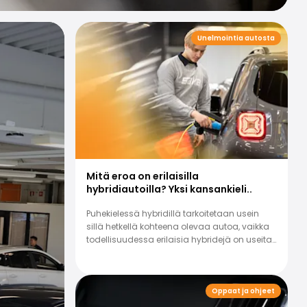
Unelmointia autosta
Mitä eroa on erilaisilla
hybridiautoilla? Yksi kansankieli..
Puhekielessä hybridillä tarkoitetaan usein
sillä hetkellä kohteena olevaa autoa, vaikka
todellisuudessa erilaisia hybridejä on useita.
Lue miten ne eroava..
Oppaat ja ohjeet