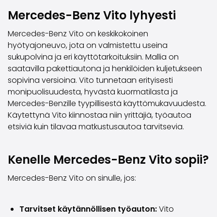
Perheautot
Mercedes-Benz Vito lyhyesti
Farmariautot
Kaupunkiautot
Mercedes-Benz Vito on keskikokoinen
Vetoautot
hyötyajoneuvo, jota on valmistettu useina
Pakettiautot
sukupolvina ja eri käyttötarkoituksiin. Mallia on
Hyötyajoneuvot
saatavilla pakettiautona ja henkilöiden kuljetukseen
Huutokauppa-autot
sopivina versioina. Vito tunnetaan erityisesti
Edulliset autot
monipuolisuudesta, hyvästä kuormatilasta ja
Saka Select
Mercedes-Benzille tyypillisestä käyttömukavuudesta.
Automerkit
Käytettynä Vito kiinnostaa niin yrittäjiä, työautoa
Audi
etsiviä kuin tilavaa matkustusautoa tarvitsevia.
BMW
Kia
Mercedes-Benz
Kenelle Mercedes-Benz Vito sopii?
Polestar
Skoda
Mercedes-Benz Vito on sinulle, jos:
Tesla
Toyota
Tarvitset käytännöllisen työauton:
Vito
Volkswagen