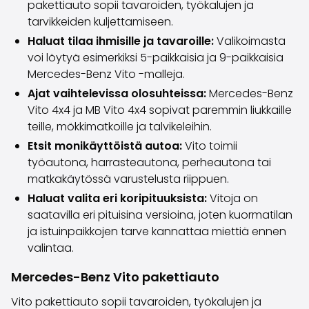
pakettiauto sopii tavaroiden, työkalujen ja
Volvo
tarvikkeiden kuljettamiseen.
Kaikki automerkit
Myy autosi
Haluat tilaa ihmisille ja tavaroille:
Valikoimasta
Myy autosi
voi löytyä esimerkiksi 5-paikkaisia ja 9-paikkaisia
Myy yrityksen auto
Mercedes-Benz Vito -malleja.
Artikkeleita auton myyntiin liittyen
Ajat vaihtelevissa olosuhteissa:
Mercedes-Benz
Muista nämä kun myyt auton!
Vito 4x4 ja MB Vito 4x4 sopivat paremmin liukkaille
Miten säilytän autoni arvon?
teille, mökkimatkoille ja talvikeleihin.
Tuotteet ja palvelut
Etsit monikäyttöistä autoa:
Vito toimii
Autoilun lisäpalvelut
työautona, harrasteautona, perheautona tai
SakaVarma
matkakäytössä varustelusta riippuen.
SakaKasko
Haluat valita eri koripituuksista:
Vitoja on
Rahoitus
saatavilla eri pituisina versioina, joten kuormatilan
Kotiintoimitus
ja istuinpaikkojen tarve kannattaa miettiä ennen
SakaVarma hyötyajoneuvoille
valintaa.
Varusteet autoosi
Vetokoukut
Mercedes-Benz Vito pakettiauto
Renkaat autoon
Vito pakettiauto sopii tavaroiden, työkalujen ja
Auton ostaminen etänä