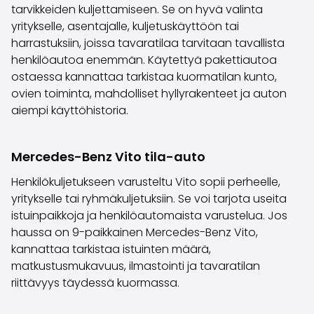
tarvikkeiden kuljettamiseen. Se on hyvä valinta
Saka Select
yritykselle, asentajalle, kuljetuskäyttöön tai
Uutiset ja kampanjat
harrastuksiin, joissa tavaratilaa tarvitaan tavallista
Toimipisteet
henkilöautoa enemmän. Käytettyä pakettiautoa
Yritys
ostaessa kannattaa tarkistaa kuormatilan kunto,
Saka Finland Oy
ovien toiminta, mahdolliset hyllyrakenteet ja auton
Hallinto
aiempi käyttöhistoria.
Ostotiimi
Yhteydenotto
Rekrytointi
Mercedes-Benz Vito tila-auto
Laskutustiedot
Medialle
Henkilökuljetukseen varusteltu Vito sopii perheelle,
Kokemuksia Sakasta
yritykselle tai ryhmäkuljetuksiin. Se voi tarjota useita
Reklamaatiot
istuinpaikkoja ja henkilöautomaista varustelua. Jos
haussa on 9-paikkainen Mercedes-Benz Vito,
kannattaa tarkistaa istuinten määrä,
matkustusmukavuus, ilmastointi ja tavaratilan
riittävyys täydessä kuormassa.