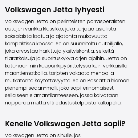
Perheautot
Volkswagen Jetta lyhyesti
Farmariautot
Kaupunkiautot
Volkswagen Jetta on perinteisten porrasperäisten
Vetoautot
autojen vankka klassikko, joka tarjoaa asiallista
Pakettiautot
saksalaista laatua ja ajatonta mukavuutta
Hyötyajoneuvot
kompaktissa koossa. Se on suunniteltu autoilijalle,
Huutokauppa-autot
joka arvostaa harkittuja yksityiskohtia, selkeitä
Edulliset autot
tilaratkaisuja ja suorituskykyä arjen ajoihin. Jetta on
Saka Select
kotonaan niin kaupunkipyörittelyssä kuin verkkaisilla
Automerkit
maantiematkoilla, tarjoten vakaata menoa ja
Audi
mutkatonta käytettävyyttä. Se on Passattia hieman
BMW
pienempi sedan-malli, joka sopii erinomaisesti
Kia
sellaiseen elämäntilanteeseen, jossa kaivataan
Mercedes-Benz
näppärää mutta silti edustuskelpoista kulkupeliä.
Polestar
Skoda
Tesla
Kenelle Volkswagen Jetta sopii?
Toyota
Volkswagen
Volkswagen Jetta on sinulle, jos: