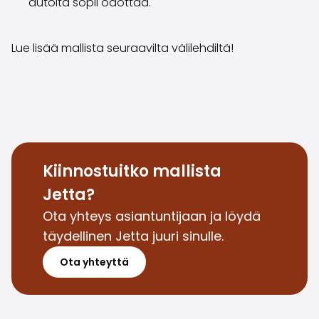
autolta sopii odottaa.
Saka Select
Uutiset ja kampanjat
Toimipisteet
Lue lisää mallista seuraavilta välilehdiltä!
Yritys
Saka Finland Oy
Hallinto
Ostotiimi
Yhteydenotto
Rekrytointi
Laskutustiedot
Kiinnostuitko mallista
Medialle
Jetta?
Kokemuksia Sakasta
Ota yhteys asiantuntijaan ja löydä
Reklamaatiot
täydellinen Jetta juuri sinulle.
Ota yhteyttä