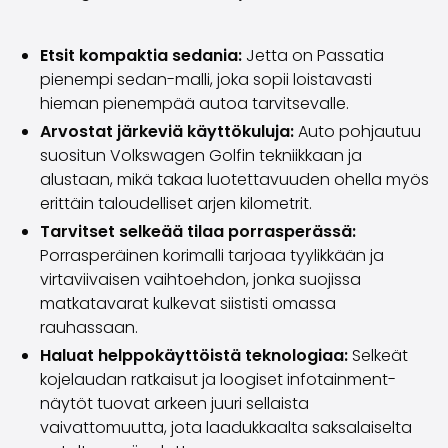
Volvo
Kaikki automerkit
Etsit kompaktia sedania:
Jetta on Passatia
Myy autosi
pienempi sedan-malli, joka sopii loistavasti
Myy autosi
hieman pienempää autoa tarvitsevalle.
Myy yrityksen auto
Artikkeleita auton myyntiin liittyen
Arvostat järkeviä käyttökuluja:
Auto pohjautuu
Muista nämä kun myyt auton!
suositun Volkswagen Golfin tekniikkaan ja
Miten säilytän autoni arvon?
alustaan, mikä takaa luotettavuuden ohella myös
Tuotteet ja palvelut
erittäin taloudelliset arjen kilometrit.
Autoilun lisäpalvelut
Tarvitset selkeää tilaa porrasperässä:
SakaVarma
Porrasperäinen korimalli tarjoaa tyylikkään ja
SakaKasko
virtaviivaisen vaihtoehdon, jonka suojissa
Rahoitus
matkatavarat kulkevat siististi omassa
Kotiintoimitus
rauhassaan.
SakaVarma hyötyajoneuvoille
Haluat helppokäyttöistä teknologiaa:
Selkeät
Varusteet autoosi
kojelaudan ratkaisut ja loogiset infotainment-
Vetokoukut
näytöt tuovat arkeen juuri sellaista
Renkaat autoon
vaivattomuutta, jota laadukkaalta saksalaiselta
Auton ostaminen etänä